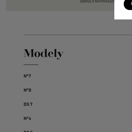
výbavy
a
technických
údajů
nal
Modely
N°7
N°8
DS 7
N°4