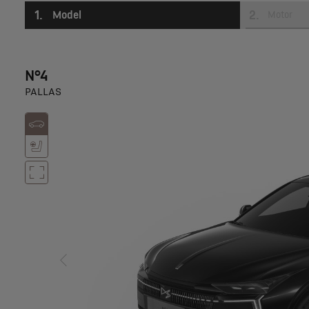
1
.
2
.
Model
Motor
N°4
PALLAS