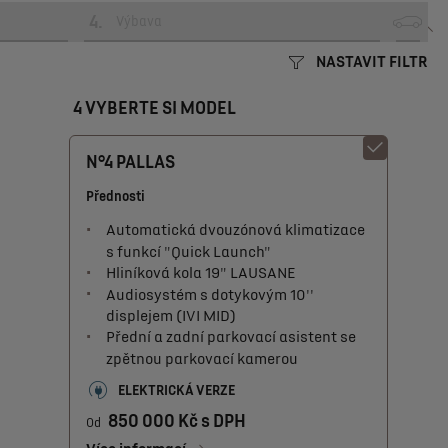
4
.
Výbava
NASTAVIT FILTR
4 VYBERTE SI MODEL
N°4 PALLAS
Přednosti
Automatická dvouzónová klimatizace
s funkcí "Quick Launch"
Hliníková kola 19" LAUSANE
Audiosystém s dotykovým 10''
displejem (IVI MID)
Přední a zadní parkovací asistent se
zpětnou parkovací kamerou
ELEKTRICKÁ VERZE
850 000 Kč s DPH
Od