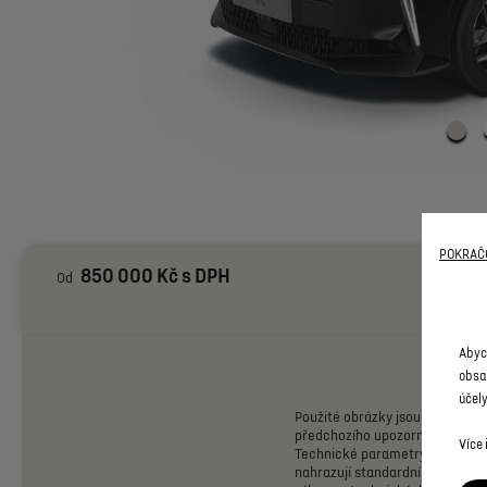
POKRAČO
850 000 Kč s DPH
Od
Abyc
obsa
účely
Použité
obrázky
jsou
pouze
ilus
předchozího
upozornění.
Konfi
Více
Technické
parametry
odpovídaj
nahrazují
standardní
výbavu
st