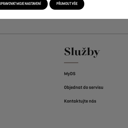
eznete
v
aktuálním
Ceníku.
Ceníku.
SPRAVOVAT MOJE NASTAVENÍ
PŘIJMOUT VŠE
Služby
MyDS
Objednat do servisu
Kontaktujte nás