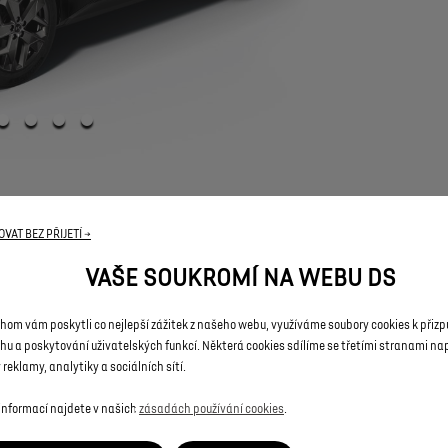
VAT BEZ PŘIJETÍ →
VAŠE SOUKROMÍ NA WEBU DS
hom vám poskytli co nejlepší zážitek z našeho webu, využíváme soubory cookies k přiz
PRÁVNÍ USTANOVENÍ
hu a poskytování uživatelských funkcí. Některá cookies sdílíme se třetími stranami nap
 reklamy, analytiky a sociálních sítí.
trační
a
nemusí
se
shodovat
se
skutečností.
Ceny,
disponibilita
a
specifikace
vo
gurace
obsahuje
pouze
základní
informace
o
vozidle
a
to
podle
stavu
platnému
 informací najdete v našich
zásadách používání cookies
.
í
standardní
definici
vozidla
bez
ohledu
na
zvolenou
příplatkovou
výbavu.
Někte
ejného
charakteru,
aniž
by
tato
skutečnost
byla
u
jednotlivých
položek
uvedena.