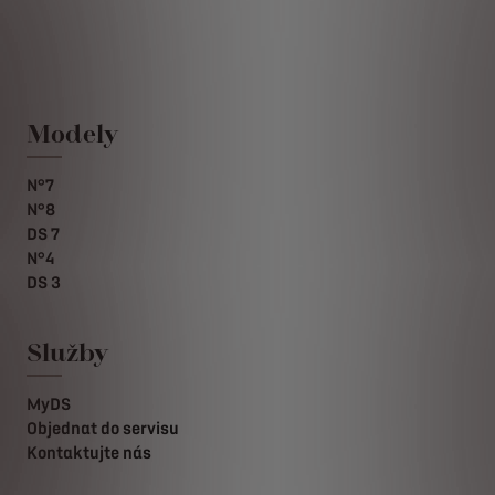
Modely
N°7
N°8
DS 7
N°4
DS 3
Služby
MyDS
Objednat do servisu
Kontaktujte nás