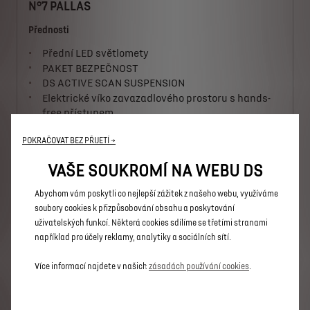
N°7 PALLAS
Přednosti
Přední LED světlomety
PAKET BEZPEČNOST
DS ACTIVE SCAN SUSPENSION
Elektrické víko zavazadlového prostoru s hands-
free přístupem
ELEKTRICKÁ VERZE
POKRAČOVAT BEZ PŘIJETÍ →
1 150 000 Kč s DPH
Od
VAŠE SOUKROMÍ NA WEBU DS
Více informací
Abychom vám poskytli co nejlepší zážitek z našeho webu, využíváme
soubory cookies k přizpůsobování obsahu a poskytování
N°7 ETOILE
uživatelských funkcí. Některá cookies sdílíme se třetími stranami
Přednosti
například pro účely reklamy, analytiky a sociálních sítí.
DS PIXEL LED VISION
Více informací najdete v našich
zásadách používání cookies
.
PAKET BEZPEČNOST + DS DRIVE ASSIST 2.0 +
Driver Attention Monitoring
DS ACTIVE SCAN SUSPENSION