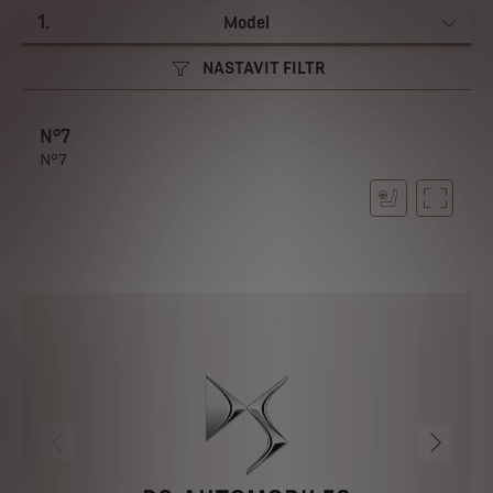
1
.
Model
NASTAVIT FILTR
N°7
N°7