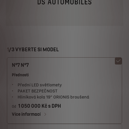
1
/
3 VYBERTE SI MODEL
N°7 N°7
Přednosti
Přední LED světlomety
PAKET BEZPEČNOST
Hliníková kola 19” ORIONIS broušená
1 050 000 Kč s DPH
Od
Více informací