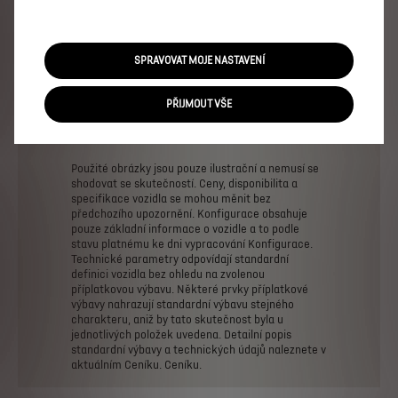
Přední a zadní parkovací asistent, 360° Vision
ELEKTRICKÁ VERZE
1 290 000 Kč s DPH
SPRAVOVAT MOJE NASTAVENÍ
Od
Více informací
PŘIJMOUT VŠE
PRÁVNÍ USTANOVENÍ
Použité
obrázky
jsou
pouze
ilustrační
a
nemusí
se
shodovat
se
skutečností.
Ceny,
disponibilita
a
specifikace
vozidla
se
mohou
měnit
bez
předchozího
upozornění.
Konfigurace
obsahuje
pouze
základní
informace
o
vozidle
a
to
podle
stavu
platnému
ke
dni
vypracování
Konfigurace.
Technické
parametry
odpovídají
standardní
definici
vozidla
bez
ohledu
na
zvolenou
příplatkovou
výbavu.
Některé
prvky
příplatkové
výbavy
nahrazují
standardní
výbavu
stejného
charakteru,
aniž
by
tato
skutečnost
byla
u
jednotlivých
položek
uvedena.
Detailní
popis
standardní
výbavy
a
technických
údajů
naleznete
v
aktuálním
Ceníku.
Ceníku.