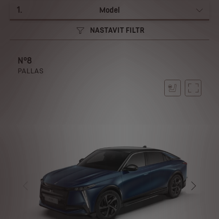
1
.
Model
NASTAVIT FILTR
N°8
PALLAS