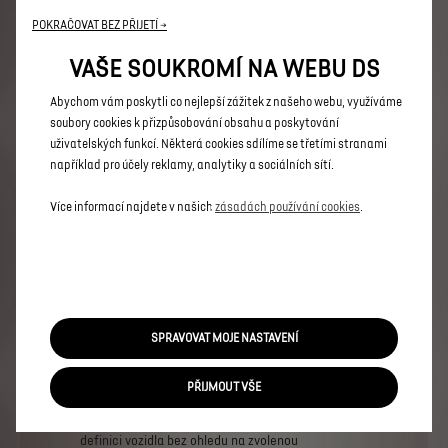
N°8 ETOILE
POKRAČOVAT BEZ PŘIJETÍ →
Přednosti
VAŠE SOUKROMÍ NA WEBU DS
DS PIXEL LED VISION
PAKET BEZPEČNOST + DS DRIVE ASSIST 2.0
Abychom vám poskytli co nejlepší zážitek z našeho webu, využíváme
DS ACTIVE SCAN SUSPENSION
soubory cookies k přizpůsobování obsahu a poskytování
Přední a zadní parkovací asistent, 360° Vision
uživatelských funkcí. Některá cookies sdílíme se třetími stranami
například pro účely reklamy, analytiky a sociálních sítí.
ELEKTRICKÁ VERZE
1 790 000 Kč s DPH
Od
Více informací najdete v našich
zásadách používání cookies
.
Více informací
PRÁVNÍ USTANOVENÍ
Použité
obrázky
jsou
pouze
ilustrační
a
nemusí
se
SPRAVOVAT MOJE NASTAVENÍ
shodovat
se
skutečností.
Ceny,
disponibilita
a
specifikace
vozidla
se
mohou
měnit
bez
předchozího
upozornění.
Konfigurace
obsahuje
PŘIJMOUT VŠE
pouze
základní
informace
o
vozidle
a
to
podle
stavu
platnému
ke
dni
vypracování
Konfigurace.
Technické
parametry
odpovídají
standardní
definici
vozidla
bez
ohledu
na
zvolenou