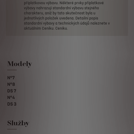
příplatkovou
výbavu.
Některé
prvky
příplatkové
výbavy
nahrazují
standardní
výbavu
stejného
charakteru,
aniž
by
tato
skutečnost
byla
u
jednotlivých
položek
uvedena.
Detailní
popis
standardní
výbavy
a
technických
údajů
naleznete
v
aktuálním
Ceníku.
Ceníku.
Modely
N°7
N°8
DS 7
N°4
DS 3
Služby