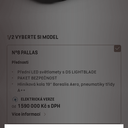
1
/
2 VYBERTE SI MODEL
N°8 PALLAS
Přednosti
Přední LED světlomety s DS LIGHTBLADE
PAKET BEZPEČNOST
Hliníková kola 19" Borealis Aero, pneumatiky třídy
A++
ELEKTRICKÁ VERZE
1 590 000 Kč s DPH
Od
Více informací