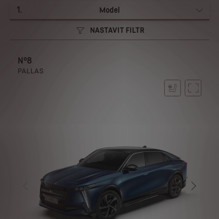
1
.
Model
NASTAVIT FILTR
N°8
PALLAS