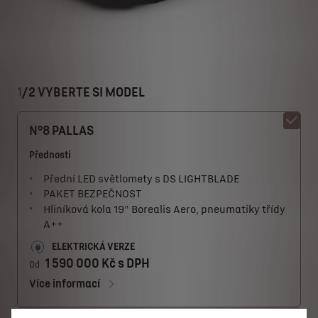
1
/
2 VYBERTE SI MODEL
N°8 PALLAS
Přednosti
Přední LED světlomety s DS LIGHTBLADE
PAKET BEZPEČNOST
Hliníková kola 19" Borealis Aero, pneumatiky třídy
A++
ELEKTRICKÁ VERZE
1 590 000 Kč s DPH
Od
Více informací