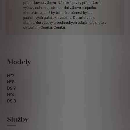
příplatkovou
výbavu.
Některé
prvky
příplatkové
výbavy
nahrazují
standardní
výbavu
stejného
charakteru,
aniž
by
tato
skutečnost
byla
u
jednotlivých
položek
uvedena.
Detailní
popis
standardní
výbavy
a
technických
údajů
naleznete
v
aktuálním
Ceníku.
Ceníku.
Modely
N°7
N°8
DS 7
N°4
DS 3
Služby