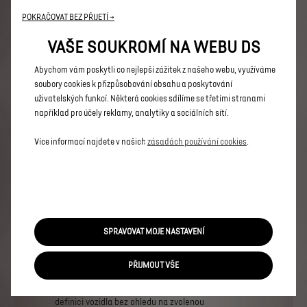
N°8 ETOILE
POKRAČOVAT BEZ PŘIJETÍ →
Přednosti
VAŠE SOUKROMÍ NA WEBU DS
DS PIXEL LED VISION
PAKET BEZPEČNOST + DS DRIVE ASSIST 2.0
Abychom vám poskytli co nejlepší zážitek z našeho webu, využíváme
DS ACTIVE SCAN SUSPENSION
soubory cookies k přizpůsobování obsahu a poskytování
Přední a zadní parkovací asistent, 360° Vision
uživatelských funkcí. Některá cookies sdílíme se třetími stranami
například pro účely reklamy, analytiky a sociálních sítí.
ELEKTRICKÁ VERZE
1 790 000 Kč s DPH
Od
Více informací najdete v našich
zásadách používání cookies
.
Více informací
PRÁVNÍ USTANOVENÍ
Použité
obrázky
jsou
pouze
ilustrační
a
nemusí
se
SPRAVOVAT MOJE NASTAVENÍ
shodovat
se
skutečností.
Ceny,
disponibilita
a
specifikace
vozidla
se
mohou
měnit
bez
předchozího
upozornění.
Konfigurace
obsahuje
PŘIJMOUT VŠE
pouze
základní
informace
o
vozidle
a
to
podle
stavu
platnému
ke
dni
vypracování
Konfigurace.
Technické
parametry
odpovídají
standardní
definici
vozidla
bez
ohledu
na
zvolenou