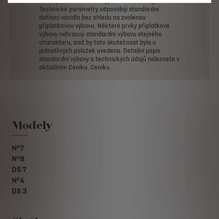
stavu
platnému
ke
dni
vypracování
Konfigurace.
Technické
parametry
odpovídají
standardní
definici
vozidla
bez
ohledu
na
zvolenou
příplatkovou
výbavu.
Některé
prvky
příplatkové
výbavy
nahrazují
standardní
výbavu
stejného
charakteru,
aniž
by
tato
skutečnost
byla
u
jednotlivých
položek
uvedena.
Detailní
popis
standardní
výbavy
a
technických
údajů
naleznete
v
aktuálním
Ceníku.
Ceníku.
Modely
N°7
N°8
DS 7
N°4
DS 3