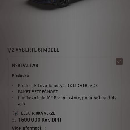
1
/
2 VYBERTE SI MODEL
N°8 PALLAS
Přednosti
Přední LED světlomety s DS LIGHTBLADE
PAKET BEZPEČNOST
Hliníková kola 19" Borealis Aero, pneumatiky třídy
A++
ELEKTRICKÁ VERZE
1 590 000 Kč s DPH
Od
Více informací