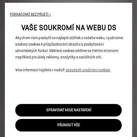
POKRAČOVAT BEZ PŘIJETÍ →
N°8 ETOILE
VAŠE SOUKROMÍ NA WEBU DS
Přednosti
DS PIXEL LED VISION
Abychom vám poskytli co nejlepší zážitek z našeho webu, využíváme
PAKET BEZPEČNOST + DS DRIVE ASSIST 2.0
soubory cookies k přizpůsobování obsahu a poskytování
DS ACTIVE SCAN SUSPENSION
uživatelských funkcí. Některá cookies sdílíme se třetími stranami
Přední a zadní parkovací asistent, 360° Vision
například pro účely reklamy, analytiky a sociálních sítí.
ELEKTRICKÁ VERZE
Více informací najdete v našich
zásadách používání cookies
.
1 790 000 Kč s DPH
Od
Více informací
PRÁVNÍ USTANOVENÍ
SPRAVOVAT MOJE NASTAVENÍ
Použité
obrázky
jsou
pouze
ilustrační
a
nemusí
se
shodovat
se
skutečností.
Ceny,
disponibilita
a
specifikace
vozidla
se
mohou
měnit
bez
PŘIJMOUT VŠE
předchozího
upozornění.
Konfigurace
obsahuje
pouze
základní
informace
o
vozidle
a
to
podle