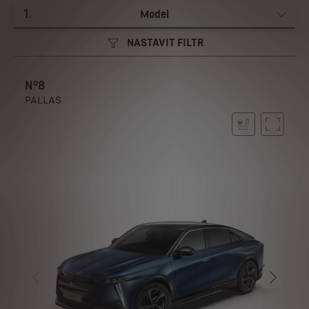
1
.
Model
NASTAVIT FILTR
N°8
PALLAS