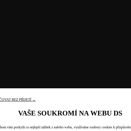
OVAT BEZ PŘIJETÍ →
VAŠE SOUKROMÍ NA WEBU DS
om vám poskytli co nejlepší zážitek z našeho webu, využíváme soubory cookies k přizpůsob