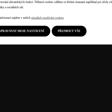
tování uživatelských funkcí. Některá cookies sdílíme se třetími stranami například pro účely r
iky a sociálních sítí.
informací najdete v našich
zásadách používání cookies
.
SPRAVOVAT MOJE NASTAVENÍ
PŘIJMOUT VŠE