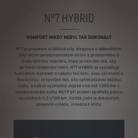
N°7 HYBRID
KOMFORT NIKDY NEBYL TAK DOKONALÝ
N°7 je projevem ovládané síly, elegance a sebevědomí
díky svým aerodynamickým liniím a prostornému a
modulárnímu interiéru, který je navržen tak, aby
splňoval očekávání rodin. N°7 HYBRID se vyznačuje
hybridním motorem o výkonu 145 koní, svou účinností a
flexibilitou. Je navržen tak, aby optimalizoval každou
jízdu, a nabízí výjimečný dojezd více než 1 000 km v
kombinovaném cyklu WLTP při snížení spotřeby paliva
na pouhých 5,3 l/100 km. Každá jízda je dokonalým
spojením výkonu, inovace a klidu.