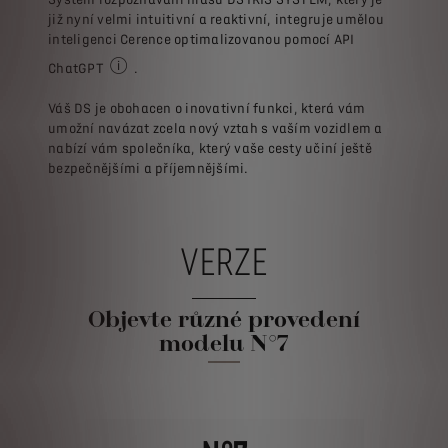
již nyní velmi intuitivní a reaktivní, integruje umělou
inteligenci Cerence optimalizovanou pomocí API
ChatGPT
.
Nová funkce DS Automobiles využívá sílu generativní 
Váš DS je obohacen o inovativní funkci, která vám
umožní navázat zcela nový vztah s vaším vozidlem a
nabízí vám společníka, který vaše cesty učiní ještě
bezpečnějšími a příjemnějšími.
VERZE
Objevte různé provedení
modelu N°7