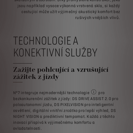
jsou například vysoce výkonná vrstvená skla, si každý
cestující může užít výjimečný akustický komfort bez
rušivých vnějších vlivů.
TECHNOLOGIE A
KONEKTIVNÍ SLUŽBY
Zažijte pohlcující a vzrušující
zážitek z jízdy
N°7 integruje nejmodernější technologie
pro
Některé vybavení je k d
bezkonkurenční zážitek z jízdy: DS DRIVE ASSIST 2.0 pro
poloautonomní jízdu, DS PIXELVISION pro inteligentní
osvětlení, digitální vnitřní zrcátko pro lepší výhled, DS
NIGHT VISION a prediktivní tempomat. Každá z těchto
inovací přispívá k výjimečnému komfortu a
ovladatelnosti.