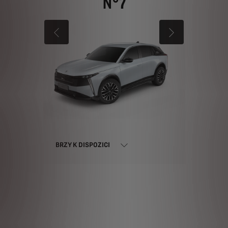
N°7
PŘEDCHOZÍ
DALŠÍ
BRZY K DISPOZICI