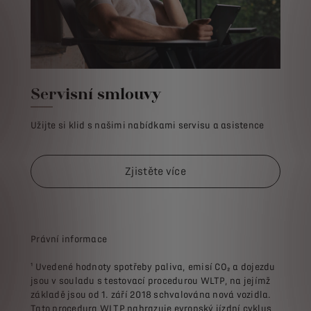
Servisní smlouvy
Užijte si klid s našimi nabídkami servisu a asistence
Zjistěte více
Právní informace
¹ Uvedené hodnoty spotřeby paliva, emisí CO₂ a dojezdu
jsou v souladu s testovací procedurou WLTP, na jejímž
základě jsou od 1. září 2018 schvalována nová vozidla.
Tato procedura WLTP nahrazuje evropský jízdní cyklus