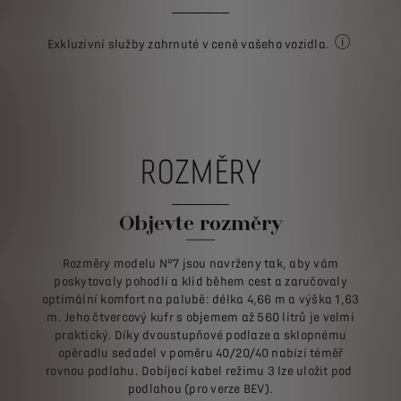
Exkluzivní služby zahrnuté v ceně vašeho vozidla.
Některé služ
ROZMĚRY
Objevte rozměry
Rozměry modelu N°7 jsou navrženy tak, aby vám
poskytovaly pohodlí a klid během cest a zaručovaly
optimální komfort na palubě: délka 4,66 m a výška 1,63
m. Jeho čtvercový kufr s objemem až 560 litrů je velmi
praktický. Díky dvoustupňové podlaze a sklopnému
opěradlu sedadel v poměru 40/20/40 nabízí téměř
rovnou podlahu. Dobíjecí kabel režimu 3 lze uložit pod
podlahou (pro verze BEV).