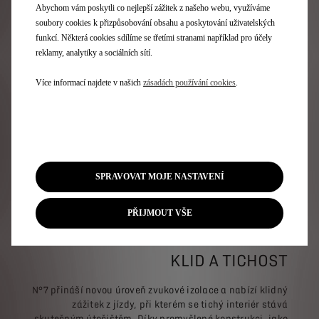
Abychom vám poskytli co nejlepší zážitek z našeho webu, využíváme
soubory cookies k přizpůsobování obsahu a poskytování uživatelských
funkcí. Některá cookies sdílíme se třetími stranami například pro účely
reklamy, analytiky a sociálních sítí.
Více informací najdete v našich
zásadách používání cookies
.
SPRAVOVAT MOJE NASTAVENÍ
PŘIJMOUT VŠE
KLID A TICHOST
N°7 přináší novou úroveň zvukové izolace a nabízí klidný
zážitek z jízdy, při kterém se tichý interiér stává
skutečným útočištěm. Díky promyšlené konstrukci, jako