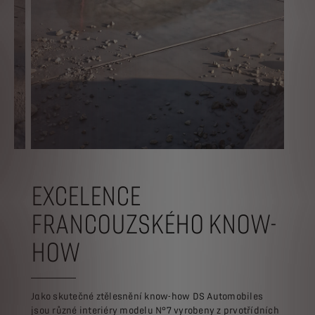
EXCELENCE
FRANCOUZSKÉHO KNOW-
HOW
Jako skutečné ztělesnění know-how DS Automobiles
jsou různé interiéry modelu N°7 vyrobeny z prvotřídních