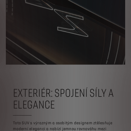
EXTERIÉR: SPOJENÍ SÍLY A
ELEGANCE
Toto SUV s výrazným a osobitým designem ztělesňuje
moderní eleganci a nabízí jemnou rovnováhu mezi