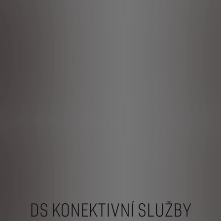
vaná a masážní přední sedadla s elektrickým ovládáním pro maximální
jí přes čelní sklo a zdá se, jako by se objevovaly přímo na silnici, takž
ra zobrazuje silnici v nočním režimu na digitálním displeji. Při přibl
DS KONEKTIVNÍ SLUŽBY