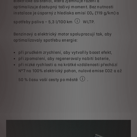
elektrické asistenci, která zjemňuje řazení a
optimalizuje dostupný točivý moment. Bez nutnosti
instalace je úsporný z hlediska emisí CO₂ (119 g/km) a
spotřeby paliva – 5,3 l/100 km
WLTP.
V průměru ve srovnání s benzínov
Benzinový a elektrický motor spolupracují tak, aby
optimalizovaly spotřebu energie:
při prudkém zrychlení, aby vytvořily boost efekt,
při zpomalení, aby regenerovaly nabití baterie,
při nízké rychlosti a na krátké vzdálenosti přechází
N°7 na 100% elektrický pohon, nulové emise CO2 a až
50 % času vaší cesty po městě
.
Doba jízdy na elektrický pohon