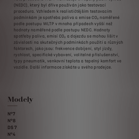
(NEDC), který byl dříve používán jako testovací
procedura. Vzhledem k realističtějším testovacím
podmínkám je spotřeba paliva a emise CO₂ naměřené
podle postupu WLTP v mnoha případech vyšší než
hodnoty naměřené podle postupu NEDC. Hodnoty
spotřeby paliva, emisí CO₂ a dojezdu se mohou lišit v
závislosti na skutečných podmínkách použití a různých
faktorech, jako jsou: frekvence dobíjení, styl jízdy,
rychlost, specifické vybavení, volitelné příslušenství,
typy pneumatik, venkovní teplota a tepelný komfort ve
vozidle. Další informace získáte u svého prodejce.
Modely
N°7
N°8
DS 7
N°4