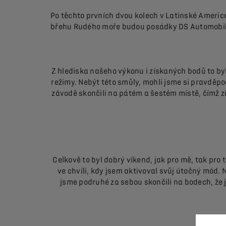
Po těchto prvních dvou kolech v Latinské Americe
břehu Rudého moře budou posádky DS Automobiles 
Z hlediska našeho výkonu i získaných bodů to byl 
režimy. Nebýt této smůly, mohli jsme si pravděpodo
závodě skončili na pátém a šestém místě, čímž z
Celkově to byl dobrý víkend, jak pro mě, tak pro
ve chvíli, kdy jsem aktivoval svůj útočný mód. 
jsme podruhé za sebou skončili na bodech, že 