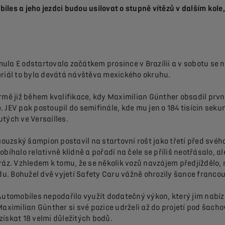
es a jeho jezdci budou usilovat o stupně vítězů v dalším kole,
ula E odstartovala začátkem prosince v Brazílii a v sobotu s
 seriál to byla devátá návštěva mexického okruhu.
rmě již během kvalifikace, kdy Maximilian Günther obsadil první
e. JEV pak postoupil do semifinále, kde mu jen o 184 tisícin seku
tých ve Versailles.
ouzský šampion postavil na startovní rošt jako třetí před sv
bíhalo relativně klidně a pořadí na čele se příliš neotřásalo, a
ráz. Vzhledem k tomu, že se několik vozů navzájem předjíždělo, 
u. Bohužel dvě vyjetí Safety Caru vážně ohrozily šance franc
omobiles nepodařilo využít dodatečný výkon, který jim nabízel
aximilian Günther si své pozice udrželi až do projetí pod šachov
ískat 18 velmi důležitých bodů.