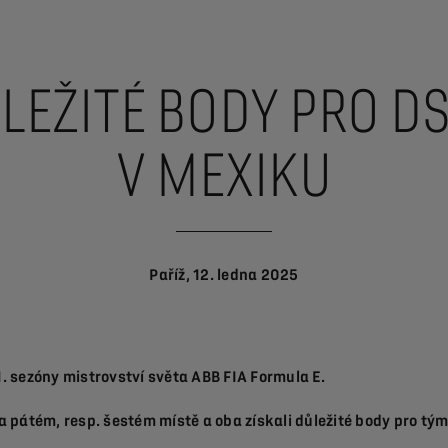
ŮLEŽITÉ BODY PRO D
V MEXIKU
Paříž, 12. ledna 2025
. sezóny mistrovství světa ABB FIA Formula E.
na pátém, resp. šestém místě a oba získali důležité body pro t