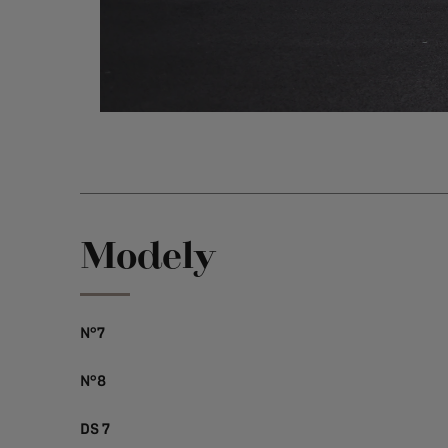
Modely
N°7
N°8
DS 7