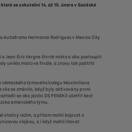
 které se uskuteční 14. až 15. února v Saúdské
e na Autodromo Hermanos Rodriguez v Mexico City
 a Jean-Éric Vergne čtvrté místo a oba postoupili
ndy uniklo místo ve finále, a znovu tak podtrhl
ého německého týmového kolegu Maximiliana
le vše se změnilo, když byly aktivovány první
rozhodli se oba jezdci DS PENSKE ušetřit šest
ouzsko-amerického týmu.
 útočný režim, a přitom mohli bojovat o
nicovou vlajkou, a i když mohli litovat