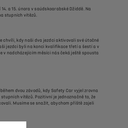
í 14. a 15. února v saúdskoarabské Džiddě. Na
a stupních vítězů.
 chvíli, kdy naši dva jezdci aktivovali své útočné
 jezdci byli na konci kvalifikace třetí a šestí a v
le v nadcházejícím měsíci nás čeká ještě spousta
hé během dvou závodů, kdy Safety Car vyjel zrovna
stupních vítězů. Pozitivní je jednoznačně to, že
ovali. Musíme se snažit, abychom příště zajeli