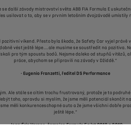
 se další závody mistrovství světa ABB FIA Formula E uskutečn
usilovat o to, aby se v prvním letošním dvojzávodě umístily n
pozitivní víkend. Přesto byla škoda, že Safety Car vyjel právě ve
bně vést ještě lépe....ale musíme se soustředit na pozitiva. Naši
ískali pro tým spoustu bodů. Nejsme daleko od stupňů vítězů, a
práce, abychom se připravili na závody v Džiddě.“
- Eugenio Franzetti, ředitel DS Performance
 tým. Ale stále se cítím trochu frustrovaný, protože je to podru
Nebýt toho, opravdu si myslím, že jsme měli potenciál skončit na 
jsme měli konkurenceschopné auto a že jsme všichni dobře prac
ještě lépe.“
- Jean-Éric Vergne, šampion Formule E z let 2018 a 2019