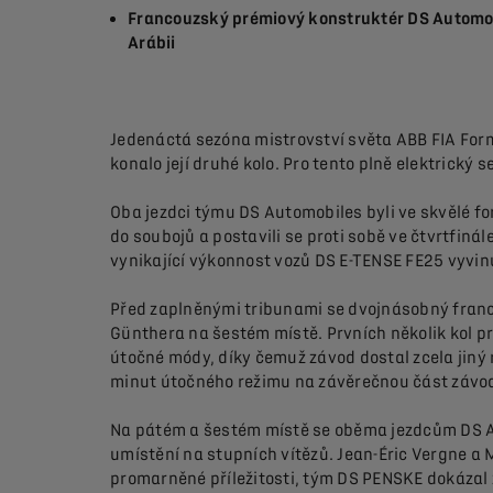
Francouzský prémiový konstruktér DS Automobil
Arábii
Jedenáctá sezóna mistrovství světa ABB FIA Form
konalo její druhé kolo. Pro tento plně elektrický
Oba jezdci týmu DS Automobiles byli ve skvělé fo
do soubojů a postavili se proti sobě ve čtvrtfinál
vynikající výkonnost vozů DS E-TENSE FE25 vyvinu
Před zaplněnými tribunami se dvojnásobný franc
Günthera na šestém místě. Prvních několik kol pro
útočné módy, díky čemuž závod dostal zcela jiný 
minut útočného režimu na závěrečnou část závod
Na pátém a šestém místě se oběma jezdcům DS Aut
umístění na stupních vítězů. Jean-Éric Vergne a M
promarněné příležitosti, tým DS PENSKE dokázal z