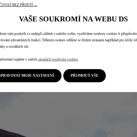
OVAT BEZ PŘIJETÍ →
e jsou solidním týmovým výsledkem po velmi pozitivním víkendu
VAŠE SOUKROMÍ NA WEBU DS
lik důležitých bodů. Jsem spokojený s naší rychlostí v kvalifika
 PENSKE, ale mám pocit, že se věci vyvíjejí dobře a vše je čím dá
čovat v této trajektorii a posunout se dále v pořadí. Teď už se 
om vám poskytli co nejlepší zážitek z našeho webu, využíváme soubory cookies k přizpůsob
tování uživatelských funkcí. Některá cookies sdílíme se třetími stranami například pro účely r
iky a sociálních sítí.
- Maximilian Günther
informací najdete v našich
zásadách používání cookies
.
SPRAVOVAT MOJE NASTAVENÍ
PŘIJMOUT VŠE