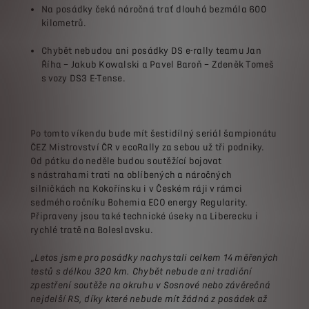
Na posádky čeká náročná trať dlouhá bezmála 600
kilometrů.
Chybět nebudou ani posádky DS e-rally teamu Jan
Říha – Jakub Kowalski a Pavel Baroň – Zdeněk Tomeš
s vozy DS3 E-Tense.
Po tomto víkendu bude mít šestidílný seriál šampionátu
ČEZ Mistrovství ČR v ecoRally za sebou už tři podniky.
Od pátku do neděle budou soutěžící bojovat
s nástrahami trati na oblíbených a náročných
silničkách na Kokořínsku i v Českém ráji v rámci
sedmého ročníku Bohemia ECO energy Regularity.
Připraveny jsou také technické úseky na Liberecku i
rychlé tratě na Boleslavsku.
„
Letos jsme pro posádky nachystali celkem 14 měřených
testů s délkou 320 km. Chybět nebude ani tradiční
zpestření soutěže na okruhu v Sosnové nebo závěrečná
nejdelší RS, díky které nebude mít žádná z posádek až