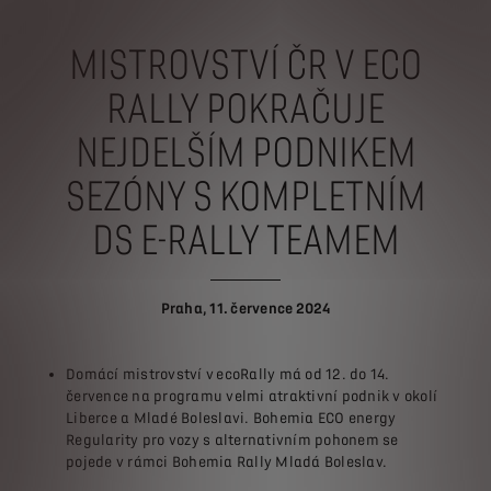
MISTROVSTVÍ ČR V ECO
RALLY POKRAČUJE
NEJDELŠÍM PODNIKEM
SEZÓNY S KOMPLETNÍM
DS E-RALLY TEAMEM
Praha, 11. července 2024
Domácí mistrovství v ecoRally má od 12. do 14.
července na programu velmi atraktivní podnik v okolí
Liberce a Mladé Boleslavi. Bohemia ECO energy
Regularity pro vozy s alternativním pohonem se
pojede v rámci Bohemia Rally Mladá Boleslav.