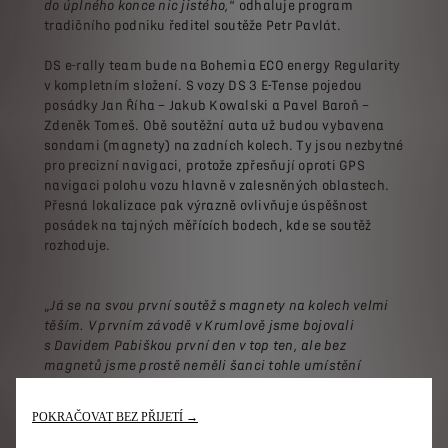
do úplného konce nic jistého,
“ odhaluje program
tradičního podniku ředitel soutěže Petr Pavlát.
DS e-rally team bude na Bohemia ECO energy Regularity
v kompletním složení. S vozy DS 3 E-Tense pojedou
posádky Jan Říha – Jakub Kowalski a Pavel Baroň –
Zdeněk Tomeš. Obě soutěžní auta už budou vybavena
sondami (magnety) na zadních kolech. Ty jsou nezbytné
pro precizní navigaci, protože zpřesňují oproti GPS
navigaci polohu vozu hlavně v zalesněných oblastech.
Přesná lokalizace pak výrazně ovlivňuje úspěšnost
posádek na tajných měřících bodech, kde se soutěž
rozhoduje.
„
Já se na svou první soutěž s magnety na kolech velmi
těším. V prvním závodě v Krumlově jsme bojovali
s Davidem Pabiškou první den v top ten, ale bez
magnetů jsme prostě neměli šanci tohle umístění
udržet. Teď budeme mít stejné podmínky jako špička
startovního pole. A taky se těším na premiéru mého
POKRAČOVAT BEZ PŘIJETÍ →
nového navigátora Jakuba Kowalského. Na Bohemku
jsme s tímto mladým a nadaným navigátorem