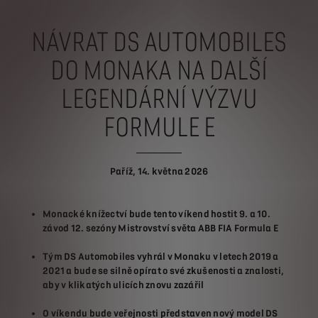
NÁVRAT DS AUTOMOBILES
DO MONAKA
NA DALŠÍ
LEGENDÁRNÍ VÝZVU
FORMULE E
Paříž, 14. května 2026
Monacké knížectví bude tento víkend hostit 9. a 10.
závod 12. sezóny Mistrovství světa ABB FIA Formula E
Tým DS Automobiles vyhrál v Monaku v letech 2019 a
2021 a bude se silně opírat o své zkušenosti a znalosti,
aby v klikatých ulicích znovu zazářil
O víkendu bude veřejnosti představen nový model DS