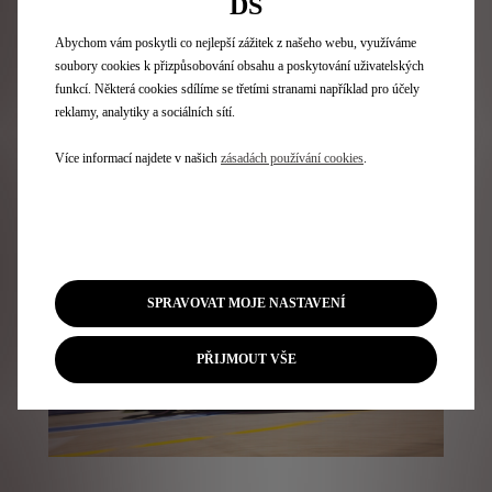
DS
nejikoničtější akci kalendáře speciální N°7 s
jedinečným designem v černo-zlaté barvě. Přímý
Abychom vám poskytli co nejlepší zážitek z našeho webu, využíváme
nástupce DS 7, tento unikátní N°7 projede před prvním
soubory cookies k přizpůsobování obsahu a poskytování uživatelských
závodem několik kol na okruhu.
funkcí. Některá cookies sdílíme se třetími stranami například pro účely
reklamy, analytiky a sociálních sítí.
Závody v Monaku začnou v sobotu 16. května a neděli
17. května vždy v 15:00 CET.
Více informací najdete v našich
zásadách používání cookies
.
SPRAVOVAT MOJE NASTAVENÍ
PŘIJMOUT VŠE