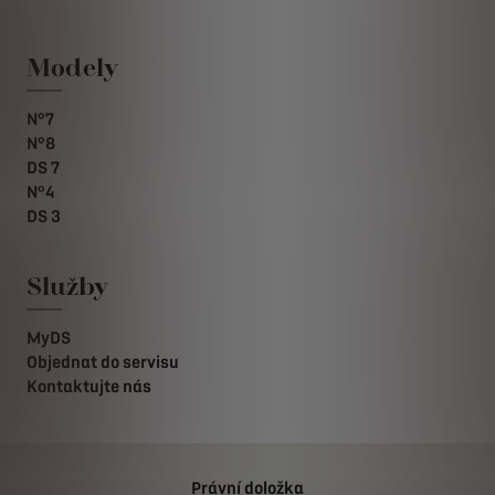
Modely
N°7
N°8
DS 7
N°4
DS 3
Služby
MyDS
Objednat do servisu
Kontaktujte nás
Právní doložka