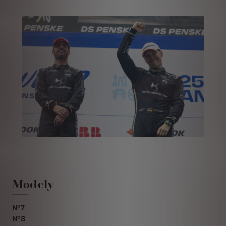
Modely
N°7
N°8