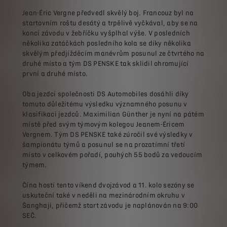
Jean-Éric Vergne předvedl skvělý boj. Francouz byl na
startovním roštu desátý a trpělivě vyčkával, aby se na
konci závodu v žebříčku vyšplhal výše. V posledních
několika zatáčkách posledního kola se díky několika
skvělým předjížděcím manévrům posunul ze čtvrtého na
druhé místo a tým DS PENSKE tak sklidil ohromující
první a druhé místo.
Oba jezdci společnosti DS Automobiles dosáhli díky
tomuto důležitému výsledku významného posunu v
klasifikaci jezdců. Maximilian Günther je nyní na pátém
místě před svým týmovým kolegou Jeanem-Éricem
Vergnem. Tým DS PENSKE také zúročil své výsledky v
šampionátu týmů a posunul se na prozatímní třetí
místo v celkovém pořadí, pouhých 55 bodů za vedoucím
týmem.
Čína hostí tento víkend dvojzávod a 11. kolo sezóny se
uskuteční také v neděli na mezinárodním okruhu v
Šanghaji, přičemž start závodu je naplánován na 9:00
SEČ.