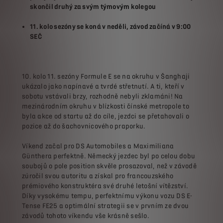
skončil druhý za svým týmovým kolegou
11. kolo sezóny se koná v neděli, závod začíná v 9:00
SEČ
10. kolo 11. sezóny Formule E se na okruhu v Šanghaji
ukázalo jako napínavé a tvrdé střetnutí. A ti, kteří v
sobotu vstávali brzy, rozhodně nebyli zklamáni! Na
mezinárodním okruhu v blízkosti čínské metropole to
byla akce od startu až do cíle, jezdci se přetahovali o
pozice až do šachovnicového praporku.
Víkend začal pro DS Automobiles a Maximiliana
Günthera perfektně. Německý jezdec byl po celou dobu
soubojů o pole position skvěle prosazoval, než v závodě
zúročil svou autoritu a získal pro francouzského
prémiového konstruktéra své druhé letošní vítězství.
Díky vysokému tempu, perfektnímu výkonu vozu DS E-
Tense FE25 a optimální strategii se v prvním ze dvou
závodů tohoto víkendu vše krásně sešlo.