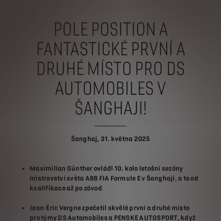
POLE POSITION A
FANTASTICKÉ PRVNÍ A
DRUHÉ MÍSTO PRO
DS
AUTOMOBILES V
ŠANGHAJI!
Šanghaj, 31. května 2025
Maximilian Günther ovládl 10. kolo letošní sezóny
mistrovství světa ABB FIA Formule E v Šanghaji, a to od
kvalifikace až po závod
Jean-Éric Vergne zpečetil skvělé první a druhé místo
pro týmy DS Automobiles a PENSKE AUTOSPORT, když