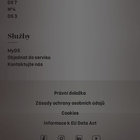
DS 7
N°4
DS 3
Služby
MyDS
Objednat do servisu
Kontaktujte nás
Právní doložka
Zásady ochrany osobních údajů
Cookies
Informace k EU Data Act