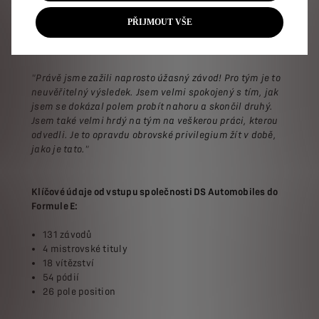
všech různých procesů, které jsme zavedli."
PŘIJMOUT VŠE
Jean-Éric Vergne, šampion Formule E 2018 a 2019:
"Právě jsme zažili naprosto úžasný závod! Pro tým je to
neuvěřitelný výsledek. Jsem velmi spokojený s tím, jak
jsem se dokázal polem probít nahoru a skončil druhý.
Jsem také velmi hrdý na tým na veškerou práci, kterou
odvedli. Je to opravdu obrovské privilegium žít v době,
jako je tato."
Klíčové údaje od vstupu společnosti DS Automobiles do
Formule E:
131 závodů
4 mistrovské tituly
18 vítězství
54 pódií
26 pole position