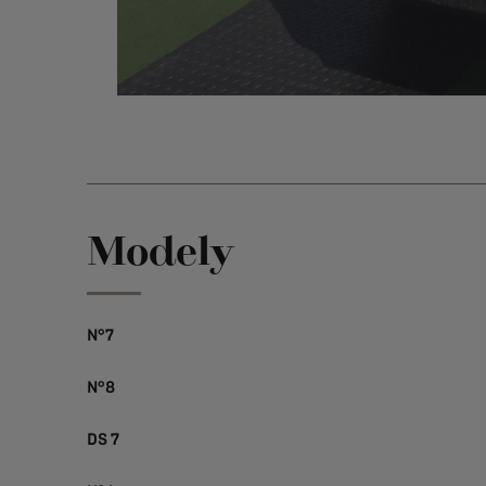
Modely
N°7
N°8
DS 7