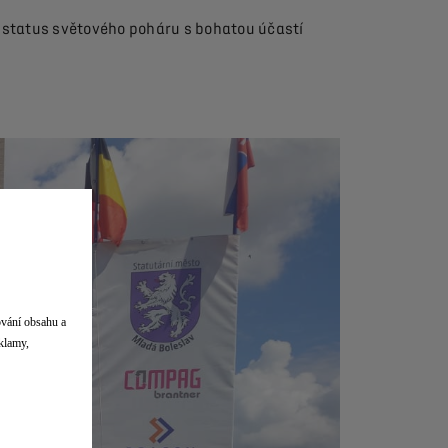
i status světového poháru s bohatou účastí
ování obsahu a
eklamy,