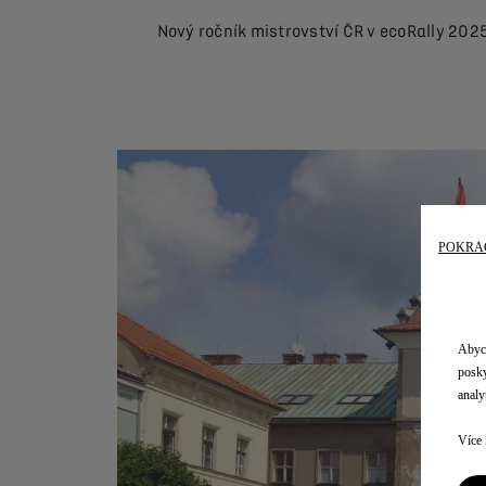
Nový ročník mistrovství ČR v ecoRally 202
POKRAČ
Abych
posky
analyt
Více 