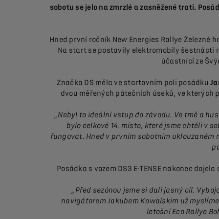
sobotu se jelo na zmrzlé a zasněžené trati. Posá
Hned první ročník New Energies Rallye Železné h
Na start se postavily elektromobily šestnácti
účastníci ze Švý
Značka DS měla ve startovním poli posádku
Ja
dvou měřených pátečních úseků, ve kterých po
„Nebyl to ideální vstup do závodu. Ve tmě a hu
bylo celkové 14. místo, které jsme chtěli v s
fungovat. Hned v prvním sobotním uklouzaném měř
pa
Posádka s vozem DS3 E-TENSE nakonec dojela ce
„Před sezónou jsme si dali jasný cíl. Vyboj
navigátorem Jakubem Kowalskim už myslíme na 
letošní Eco Rallye B