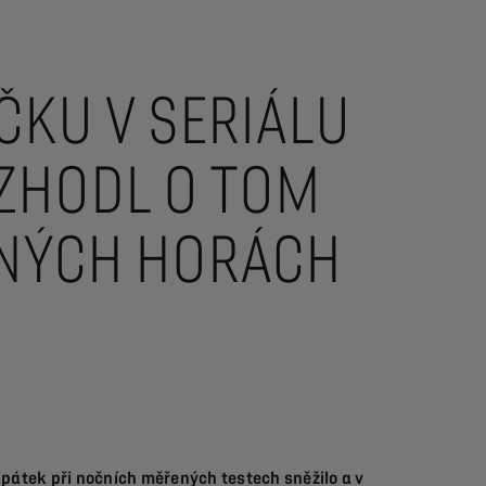
ČKU V SERIÁLU
OZHODL O TOM
ZNÝCH HORÁCH
 pátek při nočních měřených testech sněžilo a v