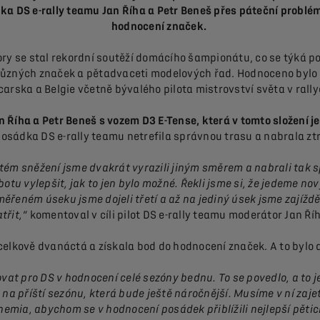
dka DS e-rally teamu Jan Říha a Petr Beneš přes páteční problém
hodnocení značek.
ory se stal rekordní soutěží domácího šampionátu, co se týká 
 různých značek a pětadvaceti modelových řad. Hodnoceno bylo 
carska a Belgie včetně bývalého pilota mistrovství světa v rall
n Říha a Petr Beneš s vozem D3 E-Tense, která v tomto složení je
sádka DS e-rally teamu netrefila správnou trasu a nabrala zt
stém sněžení jsme dvakrát vyrazili jiným směrem a nabrali tak 
obotu vylepšit, jak to jen bylo možné. Řekli jsme si, že jedeme n
eném úseku jsme dojeli třetí a až na jediný úsek jsme zajížd
třit,“
komentoval v cíli pilot DS e-rally teamu moderátor Jan Ří
lkově dvanáctá a získala bod do hodnocení značek. A to bylo důl
ovat pro DS v hodnocení celé sezóny bednu. To se povedlo, a to 
příští sezónu, která bude ještě náročnější. Musíme v ní zajet 
ohemia, abychom se v hodnocení posádek přiblížili nejlepší pětic