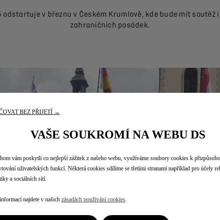
5 odstartuje v březnu v Českém Krumlově, kde bude mít soutěž 
zahraničních posádek.
OVAT BEZ PŘIJETÍ →
VAŠE SOUKROMÍ NA WEBU DS
om vám poskytli co nejlepší zážitek z našeho webu, využíváme soubory cookies k přizpůsob
tování uživatelských funkcí. Některá cookies sdílíme se třetími stranami například pro účely r
iky a sociálních sítí.
informací najdete v našich
zásadách používání cookies
.