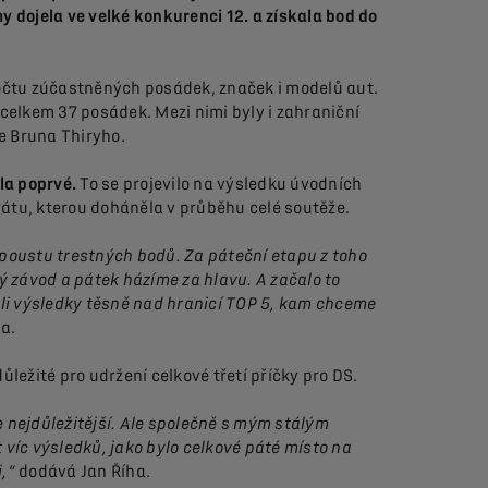
y dojela ve velké konkurenci 12. a získala bod do
počtu zúčastněných posádek, značek i modelů aut.
celkem 37 posádek. Mezi nimi byly i zahraniční
ye Bruna Thiryho.
la poprvé.
To se projevilo na výsledku úvodních
rátu, kterou doháněla v průběhu celé soutěže.
spoustu trestných bodů. Za páteční etapu z toho
ový závod a pátek házíme za hlavu. A začalo to
ěli výsledky těsně nad hranicí TOP 5, kam chceme
ha.
ežité pro udržení celkové třetí příčky pro DS.
je nejdůležitější. Ale společně s mým stálým
víc výsledků, jako bylo celkové páté místo na
i,“
dodává Jan Říha.