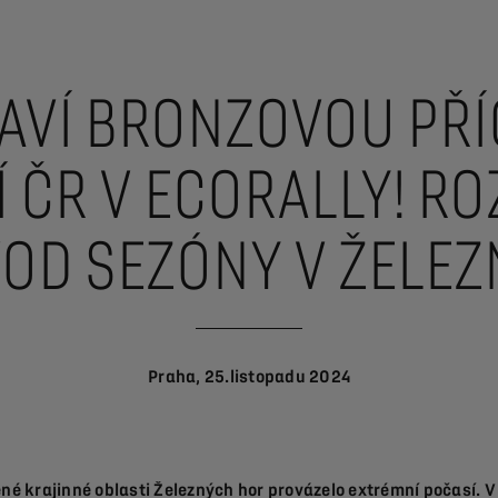
AVÍ BRONZOVOU PŘÍ
 ČR V ECORALLY! R
VOD SEZÓNY V ŽELE
Praha, 25.listopadu 2024
ěné krajinné oblasti Železných hor provázelo extrémní počasí. V