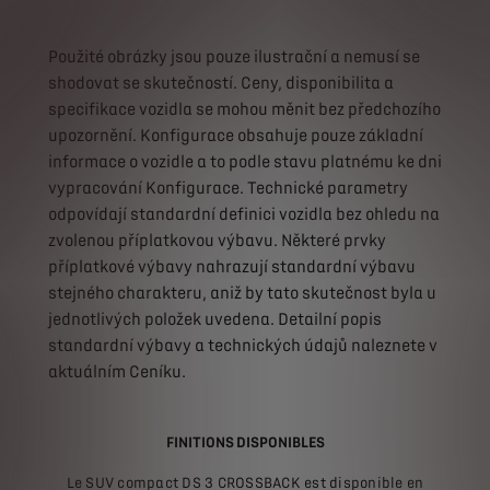
Použité
obrázky
jsou
pouze
ilustrační
a
nemusí
se
shodovat
se
skutečností.
Ceny,
disponibilita
a
specifikace
vozidla
se
mohou
měnit
bez
předchozího
upozornění.
Konfigurace
obsahuje
pouze
základní
informace
o
vozidle
a
to
podle
stavu
platnému
ke
dni
vypracování
Konfigurace.
Technické
parametry
odpovídají
standardní
definici
vozidla
bez
ohledu
na
zvolenou
příplatkovou
výbavu.
Některé
prvky
příplatkové
výbavy
nahrazují
standardní
výbavu
stejného
charakteru,
aniž
by
tato
skutečnost
byla
u
jednotlivých
položek
uvedena.
Detailní
popis
standardní
výbavy
a
technických
údajů
naleznete
v
aktuálním
Ceníku.
FINITIONS DISPONIBLES
Le SUV compact DS 3 CROSSBACK est disponible en