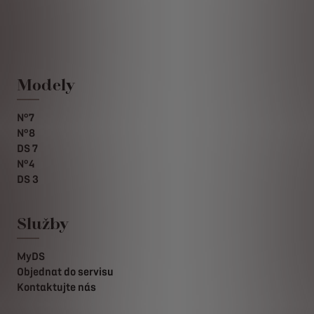
Modely
N°7
N°8
DS 7
N°4
DS 3
Služby
MyDS
Objednat do servisu
Kontaktujte nás