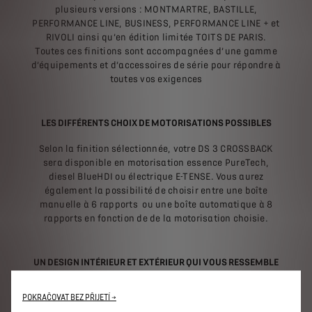
plusieurs versions : MONTMARTRE, BASTILLE,
PERFORMANCE LINE, BUSINESS, PERFORMANCE LINE + et
RIVOLI ainsi qu’en édition limitée TOITS DE PARIS.
Toutes ces finitions sont accompagnées d’une gamme
d’équipements et d’accessoires de série pour répondre à
toutes vos exigences
LES DIFFÉRENTS CHOIX DE MOTORISATIONS POSSIBLES
Selon la finition sélectionnée, votre DS 3 CROSSBACK
sera disponible en motorisation essence PureTech,
diesel BlueHDI ou électrique E-TENSE. Vous aurez
également la possibilité de choisir entre une boîte
manuelle à 6 rapports ou une boîte automatique à 8
rapports en fonction de de la motorisation choisie.
UN DESIGN INTÉRIEUR ET EXTÉRIEUR QUI VOUS RESSEMBLE
Votre DS 3 CROSSBACK est personnalisable à souhait
POKRAČOVAT BEZ PŘIJETÍ →
grâce à de nombreuses possibilités : choix de