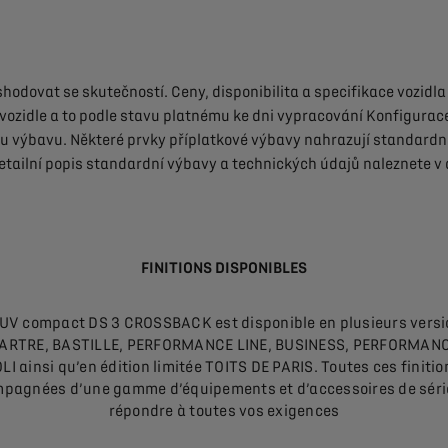
shodovat
se
skutečností.
Ceny,
disponibilita
a
specifikace
vozidla
vozidle
a
to
podle
stavu
platnému
ke
dni
vypracování
Konfigurac
ou
výbavu.
Některé
prvky
příplatkové
výbavy
nahrazují
standardn
etailní
popis
standardní
výbavy
a
technických
údajů
naleznete
v
FINITIONS DISPONIBLES
UV compact DS 3 CROSSBACK est disponible en plusieurs versi
RTRE, BASTILLE, PERFORMANCE LINE, BUSINESS, PERFORMANCE
LI ainsi qu’en édition limitée TOITS DE PARIS. Toutes ces finiti
pagnées d’une gamme d’équipements et d’accessoires de séri
répondre à toutes vos exigences