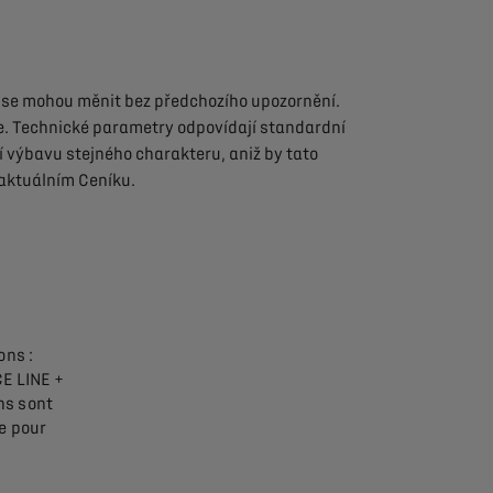
se
mohou
měnit
bez
předchozího
upozornění.
e.
Technické
parametry
odpovídají
standardní
í
výbavu
stejného
charakteru,
aniž
by
tato
aktuálním
Ceníku.
ons :
 LINE +
ons sont
e pour