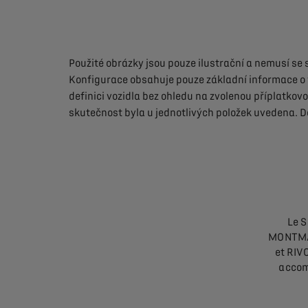
Použité
obrázky
jsou
pouze
ilustrační
a
nemusí
se
Konfigurace
obsahuje
pouze
základní
informace
o
definici
vozidla
bez
ohledu
na
zvolenou
příplatkov
skutečnost
byla
u
jednotlivých
položek
uvedena.
D
Le S
MONTMA
et RIVO
accom