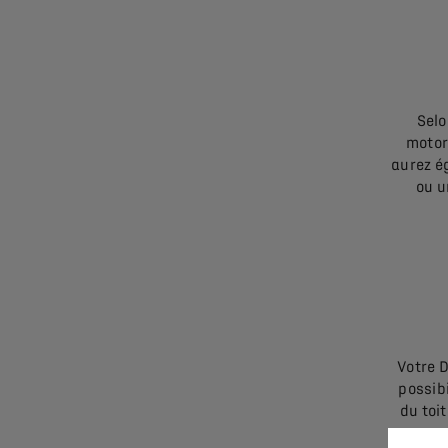
Selo
motor
aurez ég
ou u
Votre 
possibi
du toi