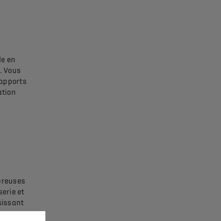
le en
. Vous
 rapports
ation
breuses
serie et
sissant