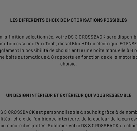
LES DIFFÉRENTS CHOIX DE MOTORISATIONS POSSIBLES
n la finition sélectionnée, votre DS 3 CROSSBACK sera disponib
isation essence PureTech, diesel BlueHDI ou électrique E-TENSE
alement la possibilité de choisir entre une boîte manuelle à 6
ne boîte automatique à 8 rapports en fonction de de la motoris
choisie.
UN DESIGN INTÉRIEUR ET EXTÉRIEUR QUI VOUS RESSEMBLE
DS 3 CROSSBACK est personnalisable à souhait grâce à de nom
lités : choix de l’ambiance intérieure, de la couleur de la carros
t ou encore des jantes. Sublimez votre DS 3 CROSSBACK en choi
l’univers qui vous représente.