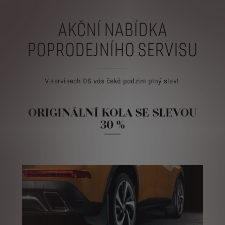
AKČNÍ NABÍDKA
POPRODEJNÍHO SERVISU
V servisech DS vás čeká podzim plný slev!
ORIGINÁLNÍ KOLA SE SLEVOU
30 %