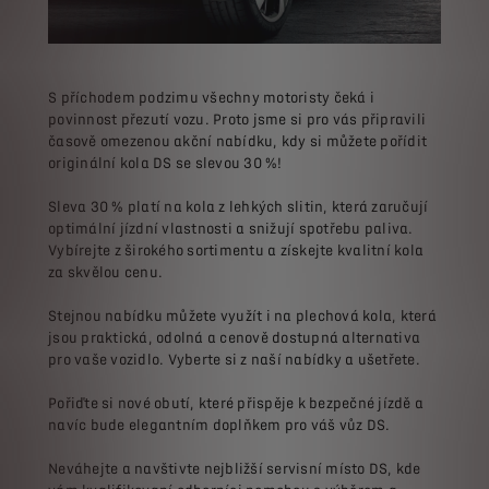
S příchodem podzimu všechny motoristy čeká i
povinnost přezutí vozu. Proto jsme si pro vás připravili
časově omezenou akční nabídku, kdy si můžete pořídit
originální kola DS se slevou 30 %!
Sleva 30 % platí na kola z lehkých slitin, která zaručují
optimální jízdní vlastnosti a snižují spotřebu paliva.
Vybírejte z širokého sortimentu a získejte kvalitní kola
za skvělou cenu.
Stejnou nabídku můžete využít i na plechová kola, která
jsou praktická, odolná a cenově dostupná alternativa
pro vaše vozidlo. Vyberte si z naší nabídky a ušetřete.
Pořiďte si nové obutí, které přispěje k bezpečné jízdě a
navíc bude elegantním doplňkem pro váš vůz DS.
Neváhejte a navštivte nejbližší servisní místo DS, kde