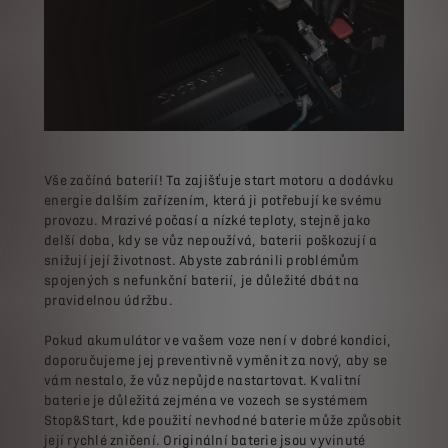
Vše začíná baterií! Ta zajišťuje start motoru a dodávku
energie dalším zařízením, která ji potřebují ke svému
provozu. Mrazivé počasí a nízké teploty, stejně jako
delší doba, kdy se vůz nepoužívá, baterii poškozují a
snižují její životnost. Abyste zabránili problémům
spojených s nefunkční baterií, je důležité dbát na
pravidelnou údržbu.
Pokud akumulátor ve vašem voze není v dobré kondici,
doporučujeme jej preventivně vyměnit za nový, aby se
vám nestalo, že vůz nepůjde nastartovat. Kvalitní
baterie je důležitá zejména ve vozech se systémem
Stop&Start, kde použití nevhodné baterie může způsobit
její rychlé zničení. Originální baterie jsou vyvinuté