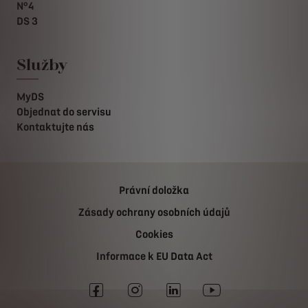
N°4
DS 3
Služby
MyDS
Objednat do servisu
Kontaktujte nás
Právní doložka
Zásady ochrany osobních údajů
Cookies
Informace k EU Data Act