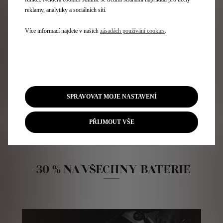
reklamy, analytiky a sociálních sítí.
Vyberte si z rozmanité nabídky originálního
příslušenství DS to, které nejlépe odpovídá vašim
Více informací najdete v našich
zásadách používání cookies
.
potřebám!
Akce platí od 1. 9. 2024 do 28. 2. 2025 v autorizovaných
servisech DS nebo do vyprodání zásob.
SPRAVOVAT MOJE NASTAVENÍ
OBJEDNAT DO SERVISU
PŘIJMOUT VŠE
VYHLEDAT PRODEJCE
-30 % NA VŠECHNY BATERIE