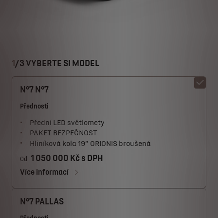
1
/
3 VYBERTE SI MODEL
N°7 N°7
Přednosti
Přední LED světlomety
PAKET BEZPEČNOST
Hliníková kola 19” ORIONIS broušená
1 050 000 Kč s DPH
Od
Více informací
N°7 PALLAS