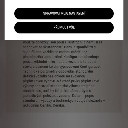
ELEKTRICKÁ VERZE
1 290 000 Kč s DPH
Od
SPRAVOVAT MOJE NASTAVENÍ
Více informací
PŘIJMOUT VŠE
PRÁVNÍ USTANOVENÍ
Použité
obrázky
jsou
pouze
ilustrační
a
nemusí
se
shodovat
se
skutečností.
Ceny,
disponibilita
a
specifikace
vozidla
se
mohou
měnit
bez
předchozího
upozornění.
Konfigurace
obsahuje
pouze
základní
informace
o
vozidle
a
to
podle
stavu
platnému
ke
dni
vypracování
Konfigurace.
Technické
parametry
odpovídají
standardní
definici
vozidla
bez
ohledu
na
zvolenou
příplatkovou
výbavu.
Některé
prvky
příplatkové
výbavy
nahrazují
standardní
výbavu
stejného
charakteru,
aniž
by
tato
skutečnost
byla
u
jednotlivých
položek
uvedena.
Detailní
popis
standardní
výbavy
a
technických
údajů
naleznete
v
aktuálním
Ceníku.
Ceníku.