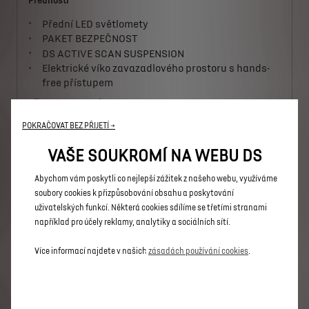
Přednosti
Přední LED světlomety
PAKET BEZPEČNOST
DS ACTIVE SCAN SUSPENSION
Elektrické víko zavazadlového prostoru s hands-
free přístupem
ELEKTRICKÁ VERZE
1 150 000 Kč s DPH
Od
POKRAČOVAT BEZ PŘIJETÍ →
Více informací
VAŠE SOUKROMÍ NA WEBU DS
Abychom vám poskytli co nejlepší zážitek z našeho webu, využíváme
N°7 ETOILE
soubory cookies k přizpůsobování obsahu a poskytování
Přednosti
uživatelských funkcí. Některá cookies sdílíme se třetími stranami
například pro účely reklamy, analytiky a sociálních sítí.
DS PIXEL LED VISION
PAKET BEZPEČNOST + DS DRIVE ASSIST 2.0 +
Více informací najdete v našich
zásadách používání cookies
.
Driver Attention Monitoring
DS ACTIVE SCAN SUSPENSION
Přední a zadní parkovací asistent, 360° Vision