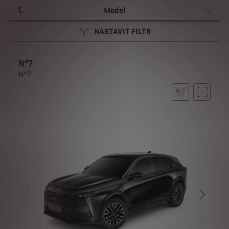
1
.
Model
NASTAVIT FILTR
N°7
N°7