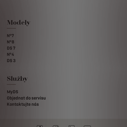
Modely
N°7
N°8
DS 7
N°4
DS 3
Služby
MyDS
Objednat do servisu
Kontaktujte nás