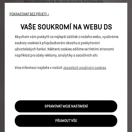
stavu
platnému
ke
dni
vypracování
Konfigurace.
Technické
parametry
odpovídají
standardní
definici
vozidla
bez
ohledu
na
zvolenou
POKRAČOVAT BEZ PŘIJETÍ →
příplatkovou
výbavu.
Některé
prvky
příplatkové
výbavy
nahrazují
standardní
výbavu
stejného
VAŠE SOUKROMÍ NA WEBU DS
charakteru,
aniž
by
tato
skutečnost
byla
u
jednotlivých
položek
uvedena.
Detailní
popis
standardní
výbavy
a
technických
údajů
naleznete
v
Abychom vám poskytli co nejlepší zážitek z našeho webu, využíváme
aktuálním
Ceníku.
soubory cookies k přizpůsobování obsahu a poskytování
uživatelských funkcí. Některá cookies sdílíme se třetími stranami
například pro účely reklamy, analytiky a sociálních sítí.
Více informací najdete v našich
zásadách používání cookies
.
Modely
N°7
N°8
DS 7
SPRAVOVAT MOJE NASTAVENÍ
N°4
DS 3
PŘIJMOUT VŠE