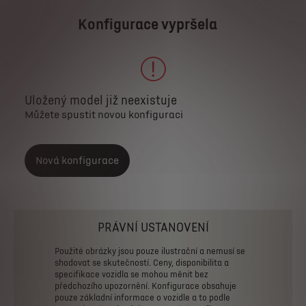
Konfigurace vypršela
Uložený model již neexistuje
Můžete spustit novou konfiguraci
Nová konfigurace
PRÁVNÍ USTANOVENÍ
Použité
obrázky
jsou
pouze
ilustrační
a
nemusí
se
shodovat
se
skutečností.
Ceny,
disponibilita
a
specifikace
vozidla
se
mohou
měnit
bez
předchozího
upozornění.
Konfigurace
obsahuje
pouze
základní
informace
o
vozidle
a
to
podle