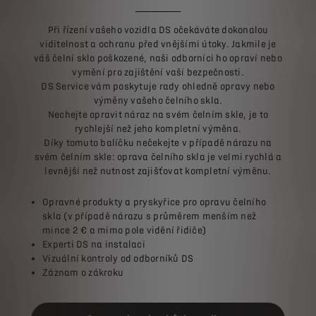
Při řízení vašeho vozidla DS očekáváte dokonalou
viditelnost a ochranu před vnějšími útoky. Jakmile je
váš čelní sklo poškozené, naši odborníci ho opraví nebo
vymění pro zajištění vaší bezpečnosti.
DS Service vám poskytuje rady ohledně opravy nebo
výměny vašeho čelního skla.
Nechejte opravit náraz na svém čelním skle, je to
rychlejší než jeho kompletní výměna.
Díky tomuto balíčku nečekejte v případě nárazu na
svém čelním skle: oprava čelního skla je velmi rychlá a
levnější než nutnost zajišťovat kompletní výměnu.
Opravné produkty a pryskyřice pro opravu čelního
skla (v případě nárazu s průměrem menším než
mince 2 € a mimo pole vidění řidiče)
Experti DS na instalaci
Vizuální kontroly od odborníků DS
Záznam o zákroku