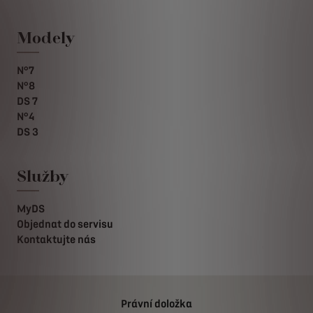
Modely
N°7
N°8
DS 7
N°4
DS 3
Služby
MyDS
Objednat do servisu
Kontaktujte nás
Právní doložka