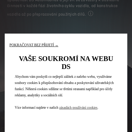
činnosti v každé fázi životního cyklu vozidla, od konstrukce
vozidla až po přepracování použitých dílů.
Další informace nalezn
POKRAČOVAT BEZ PŘIJETÍ →
VAŠE SOUKROMÍ NA WEBU
DS
Abychom vám poskytli co nejlepší zážitek z našeho webu, využíváme
soubory cookies k přizpůsobování obsahu a poskytování uživatelských
funkcí. Některá cookies sdílíme se třetími stranami například pro účely
reklamy, analytiky a sociálních sítí.
Více informací najdete v našich
zásadách používání cookies
.