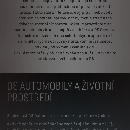
Jakmile se objeví náraz, doporučuje se chránit
poškozenou oblast průhlednou náplastí o velikosti
nárazu. Takto zabráníte tomu, aby prach nebo voda
pronikly do oblasti opravy, což by mohlo ztížit nebo
dokonce znemožnit opravu. Jakmile provedete tuto
operaci, domluvte si co nejdříve schůzku u DS Servisu.
Nenechte na sebe dlouho čekat, abyste opravili své
čelní sklo; rychle opravený náraz vám může ušetřit
náklady na výměnu čelního skla.
Pokud máte otázky ohledně svého spoluúčtu, neváhejte
kontaktovat svého odborníka DS.
DS AUTOMOBILY A ŽIVOTNÍ
PROSTŘEDÍ
Společnost DS Automobiles se jako zodpovědný výrobce
aktivně podílí na nakládání se znečišťujícími látkami.
Další infor
Společnost DS Automobiles a její síť se zavázaly k důsledné