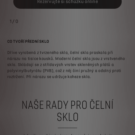
Rezervujte si schůzku online
1
/
0
CO TVOŘÍ PŘEDNÍ SKLO
KTE
Dříve vyrobená z tvrzeného skla, čelní skla praskala při
V
nárazu na tisíce kousků. Moderní čelní skla jsou z vrstveného
V
 o
skla. Skládají se z střídavých vrstev skleněných plátů a
V
polyvinylbutyrátu (PVB), což z něj činí pružný a odolný proti
V
roztržení. Při nárazu se udržuje koheze skla.
NAŠE RADY PRO ČELNÍ
SKLO