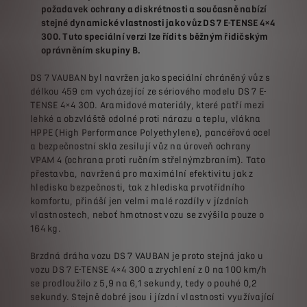
požadavek ochrany a diskrétnosti a současně nabízí
stejné dynamické vlastnosti jako vůz DS 7 E-TENSE 4×4
300. Tuto speciální verzi lze řídit s běžným řidičským
oprávněním skupiny B.
DS 7 VAUBAN byl navržen jako speciální chráněný vůz s
délkou 459 cm vycházející ze sériového modelu DS 7 E-
TENSE 4×4 300. Aramidové materiály, které patří mezi
lehké a obzvláště odolné proti nárazu a teplu, vlákna
HPPE (High Performance Polyethylene), pancéřová ocel
a bezpečnostní skla zesilují vůz na úroveň ochrany
VPAM 4 (ochrana proti ručním střelným
zbraním). Tato
přestavba, navržená pro maximální efektivitu jak z
hlediska bezpečnosti, tak z hlediska prvotřídního
komfortu, přináší jen velmi malé rozdíly v jízdních
vlastnostech, neboť hmotnost vozu se zvýšila pouze o
164 kg.
Brzdná dráha vozu DS 7 VAUBAN je proto stejná jako u
vozu DS 7 E-TENSE 4×4 300 a zrychlení z 0 na 100 km/h
se prodloužilo z 5,9 na 6,1 sekundy, tedy o pouhé 0,2
sekundy. Stejně dobré jsou i jízdní vlastnosti využívající