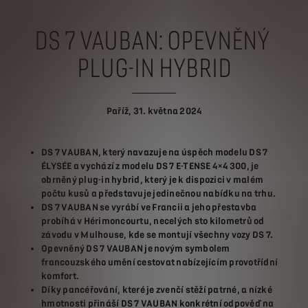
DS 7 VAUBAN: OPEVNĚNÝ
PLUG-IN HYBRID
Paříž, 31. května 2024
DS 7 VAUBAN, který navazuje na úspěch modelu DS 7
ÉLYSÉE a vychází z modelu DS 7 E-TENSE 4×4 300, je
obrněný plug-in hybrid, který je k dispozici v malém
počtu kusů a představuje jedinečnou nabídku na trhu.
DS 7 VAUBAN se vyrábí ve Francii a jeho přestavba
probíhá v Hérimoncourtu, necelých sto kilometrů od
závodu v Mulhouse, kde se montují všechny vozy DS 7.
Opevněný DS 7 VAUBAN je novým symbolem
francouzského umění cestovat nabízejícím provotřídní
komfort.
Díky pancéřování, které je zvenčí stěží patrné, a nízké
hmotnosti přináší DS 7 VAUBAN konkrétní odpověď na