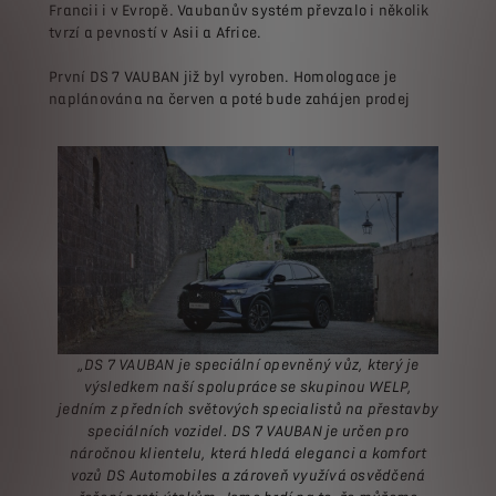
Francii i v Evropě. Vaubanův systém převzalo i několik
tvrzí a pevností v Asii a Africe.
První DS 7 VAUBAN již byl vyroben. Homologace je
naplánována na červen a poté bude zahájen prodej
„DS 7 VAUBAN je speciální opevněný vůz, který je
výsledkem naší spolupráce se skupinou WELP,
jedním z předních světových specialistů na přestavby
speciálních vozidel. DS 7 VAUBAN je určen pro
náročnou klientelu, která hledá eleganci a komfort
vozů DS Automobiles a zároveň využívá osvědčená