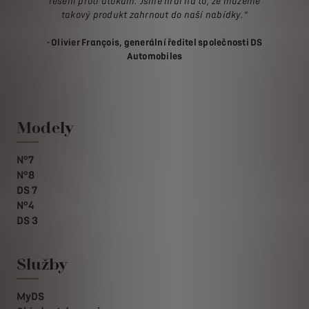
řešení proti útokům. Jsme hrdí na to, že můžeme
takový produkt zahrnout do naší nabídky.“
- Olivier François, generální ředitel společnosti DS
Automobiles
Modely
N°7
N°8
DS 7
N°4
DS 3
Služby
MyDS