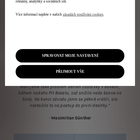
reklamy, analytiky a sociálních sítí.
také pozitiva, na které je třeba se opřít. Auto je obzvlášť
rychlé. V kvalifikaci jsme dnes rozhodně měli možnost
Více informací najdete v našich
zásadách používání cookies
.
bojovat o pole position. Takže je na nás, abychom se
zítra vrátili co nejsilnější!“
- Taylor Barnard
„Tento první závod byl velmi živý a jsem přesvědčen, že
SPRAVOVAT MOJE NASTAVENÍ
jsme na začátku závodu odvedli velmi dobrou práci.
Chvíli jsme byli v čele, než jsme zůstali v první trojce.
PŘIJMOUT VŠE
Podle mého názoru to byla správná strategie. Poté jsme
ztratili pár míst před časem zastávek. Nebylo to ideální.
Měli jsme také problém během zastávky v boxech,
během našeho Pit Boostu, což snížilo naše šance na
body. Na konci závodu jsme se pěkně vrátili, ale
nestačilo to na postup do první desítky.“
-
Maximilian Günther