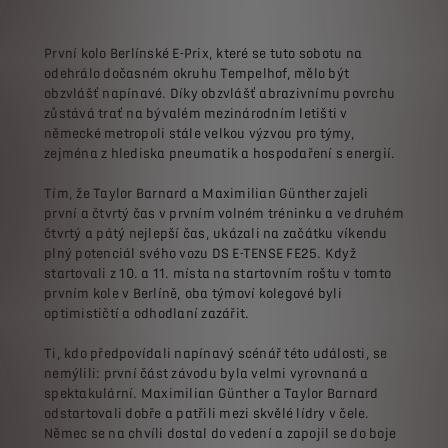
První kolo Berlínské E-Prix, které se tuto sobotu na
odehrálo dočasném okruhu Tempelhof, mělo být
obzvlášť napínavé. Díky obzvlášť abrazivnímu povrchu
zůstává trať na bývalém mezinárodním letišti v
německé metropoli stále velkou výzvou pro týmy,
zejména z hlediska pneumatik a hospodaření s energií.
Tím, že Taylor Barnard a Maximilian Günther zajeli
první a čtvrtý čas v prvním volném tréninku a ve druhém
čtvrtý a pátý nejlepší čas, ukázali na začátku víkendu
plný potenciál svého vozu DS E-TENSE FE25. Když
startovali z 10. a 11. místa na startovním roštu v tomto
prvním kole v Berlíně, oba týmoví kolegové byli
optimističtí a odhodlaní zazářit.
Ti, kdo předpovídali napínavý scénář této události, se
nemýlili: první část závodu byla velmi vyrovnaná a
spektakulární. Maximilian Günther a Taylor Barnard
odstartovali dobře a patřili mezi skvělé lídry v čele.
Němec se na chvíli dostal do vedení a zapojil se do boje