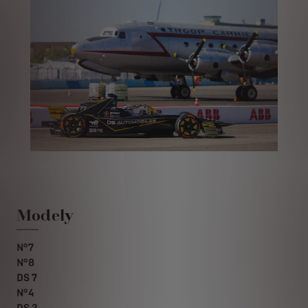
Modely
N°7
N°8
DS 7
N°4
DS 3