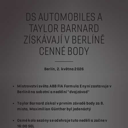
DS AUTOMOBILES A
TAYLOR BARNARD
ZÍSKÁVAJÍ V BERLÍNĚ
CENNÉ BODY
Berlín, 2. května 2026
Mistrovství světa ABB FIA Formula E nyní zastavuje v
Berlíně na sobotní a nedělní "dvojzávod"
Taylor Barnard získal v prvním závodě body za 8.
místo, Maximilian Günther byl jedenáctý
Osmé kolo sezóny se odehraje tuto neděli a začne v
16:00 SEL