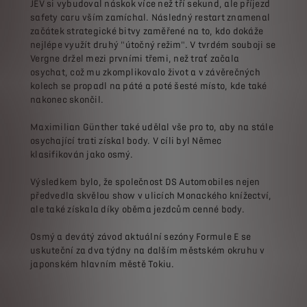
JEV si vybudoval náskok více než tří sekund, ale příjezd
safety caru vším zamíchal. Následný restart znamenal
začátek strategické bitvy zaměřené na to, kdo dokáže
nejlépe využít druhý "útočný režim". V tvrdém souboji se
Vergne držel mezi prvními třemi, než trať začala
osychat, což mu zkomplikovalo život a v závěrečných
kolech se propadl na páté a poté šesté místo, kde také
nakonec skončil.
Maximilian Günther také udělal vše pro to, aby na stále
osychající trati získal body. V cíli byl Němec
klasifikován jako osmý.
Výsledkem bylo, že společnost DS Automobiles nejen
předvedla skvělou show v ulicích Monackého knížectví,
ale také získala díky oběma jezdcům cenné body.
Osmý a devátý závod aktuální sezóny Formule E se
uskuteční za dva týdny na dalším městském okruhu v
japonském hlavním městě Tokiu.