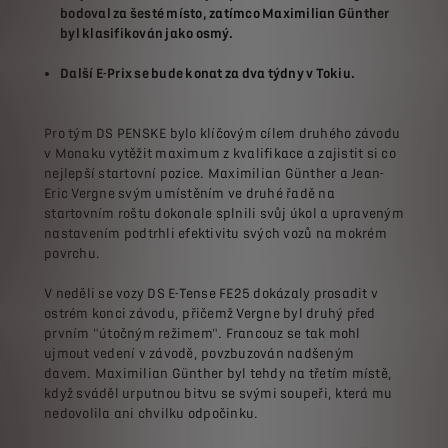
bodoval za šesté místo, zatímco Maximilian Günther
byl klasifikován jako osmý.
Další E-Prix se bude konat za dva týdny v Tokiu.
Pro tým DS PENSKE bylo klíčovým cílem druhého závodu
v Monaku vytěžit maximum z kvalifikace a zajistit si co
nejlepší startovní pozice. Maximilian Günther a Jean-
Eric Vergne svým umístěním ve druhé řadě na
startovním roštu dokonale splnili svůj úkol a upraveným
nastavením podtrhli efektivitu svých vozů na mokrém
povrchu.
V neděli se vozy DS E-Tense FE25 dokázaly prosadit v
ostrém konci závodu, přičemž Vergne byl druhý před
prvním "útočným režimem". Francouz se tak mohl
ujmout vedení v závodě, povzbuzován nadšeným
davem. Maximilian Günther byl tehdy na třetím místě,
když sváděl urputnou bitvu se svými soupeři, která mu
nedovolila ani chvilku odpočinku.