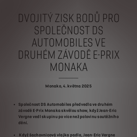
DVOJITÝ ZISK BODŮ PRO
SPOLEČNOST DS
AUTOMOBILES VE
DRUHÉM ZÁVODĚ E-PRIX
MONAKA
Monako, 4. května 2025
Společnost DS Automobiles předvedla ve druhém
závodě E-Prix Monaka skvělou show, když Jean-Eric
Vergne vedl skupinu po více než polovinu soutěžního
dění.
Když šachovnicová vlajka padla, Jean-Eric Vergne