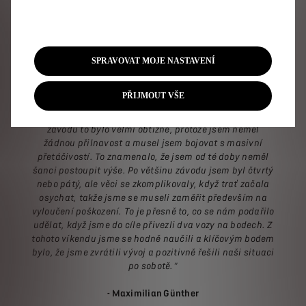
nastaven na mokrou trať. Bylo to to nejlepší, v co jsme
za těchto okolností mohli doufat."
- Jean-Eric Vergne, šampion Formule E 2018 a 2019
SPRAVOVAT MOJE NASTAVENÍ
"Podmínky byly opravdu složité a kvalifikací jsme prošli
PŘIJMOUT VŠE
dobře, když jsme zajeli třetí a čtvrtý nejrychlejší čas. JEV
měl lepší start než já, což mě stálo pár míst. Na začátku
závodu to bylo velmi obtížné, protože jsem neměl
žádnou přilnavost a musel jsem bojovat s masivní
přetáčivostí. To znamenalo, že jsem od té doby neměl
šanci postoupit výše. Po většinu závodu jsem byl čtvrtý
nebo pátý, ale věci se zkomplikovaly, když trať začala
osychat, takže jsme se museli zaměřit především na
vyloučení poškození. To je přesně to, co se nám podařilo
udělat, když jsme do cíle přivezli dva vozy na bodech. Z
tohoto víkendu jsme se hodně naučili a klíčovým bodem
bylo, že jsme zvrátili vývoj a pozitivně řešili naši situaci
po sobotě."
- Maximilian Günther