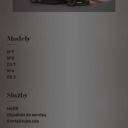
Modely
N°7
N°8
DS 7
N°4
DS 3
Služby
MyDS
Objednat do servisu
Kontaktujte nás