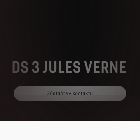
DS 3 JULES VERNE
Zůstaňte v kontaktu