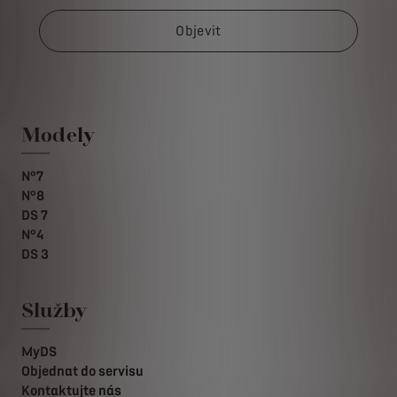
Objevit
Modely
N°7
N°8
DS 7
N°4
DS 3
Služby
MyDS
Objednat do servisu
Kontaktujte nás