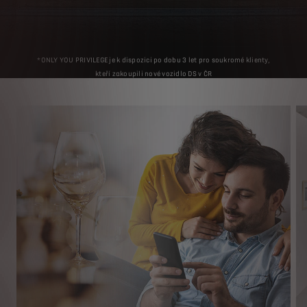
*ONLY YOU PRIVILEGE je k dispozici po dobu 3 let pro soukromé klienty,
kteří zakoupili nové vozidlo DS v ČR