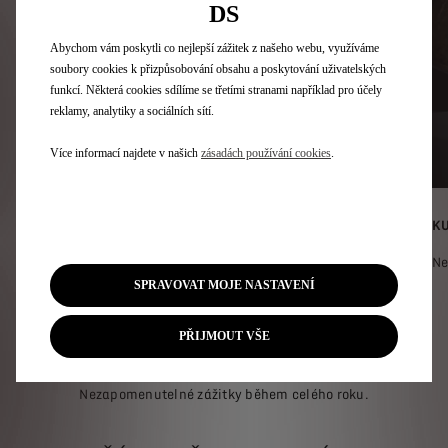
DS
Abychom vám poskytli co nejlepší zážitek z našeho webu, využíváme
soubory cookies k přizpůsobování obsahu a poskytování uživatelských
funkcí. Některá cookies sdílíme se třetími stranami například pro účely
reklamy, analytiky a sociálních sítí.
Více informací najdete v našich
zásadách používání cookies
.
UMĚNÍ ŽÍT
KU
Odpočiňte si v těch nejlepších lázních.
Ne
SPRAVOVAT MOJE NASTAVENÍ
Exkluzivní události Only You
PŘIJMOUT VŠE
Privilege
Nezapomenutelné zážitky během celého roku.