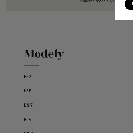
výbavy
a
technických
údajů
nal
Modely
N°7
N°8
DS 7
N°4