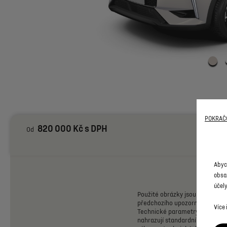
POKRAČO
820 000 Kč s DPH
Od
Abyc
obsa
účely
Použité
obrázky
jsou
pouze
ilus
předchozího
upozornění.
Konfi
Více
Technické
parametry
odpovídaj
nahrazují
standardní
výbavu
st