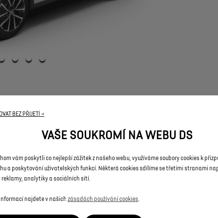
VAT BEZ PŘIJETÍ →
VAŠE SOUKROMÍ NA WEBU DS
hom vám poskytli co nejlepší zážitek z našeho webu, využíváme soubory cookies k přiz
PRÁVNÍ USTANOVENÍ
hu a poskytování uživatelských funkcí. Některá cookies sdílíme se třetími stranami nap
 reklamy, analytiky a sociálních sítí.
trační
a
nemusí
se
shodovat
se
skutečností.
Ceny,
disponibilita
a
specifikace
vo
gurace
obsahuje
pouze
základní
informace
o
vozidle
a
to
podle
stavu
platnému
 informací najdete v našich
zásadách používání cookies
.
í
standardní
definici
vozidla
bez
ohledu
na
zvolenou
příplatkovou
výbavu.
Někte
ejného
charakteru,
aniž
by
tato
skutečnost
byla
u
jednotlivých
položek
uvedena.