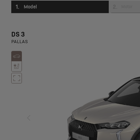
1
.
2
.
Model
Motor
DS 3
PALLAS