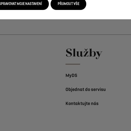
eznete
v
aktuálním
Ceníku.
Ceníku.
SPRAVOVAT MOJE NASTAVENÍ
PŘIJMOUT VŠE
Služby
MyDS
Objednat do servisu
Kontaktujte nás