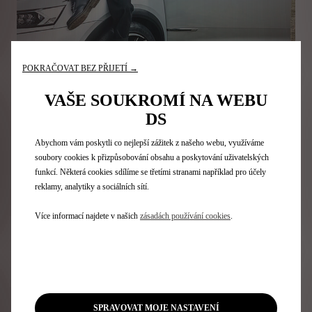
POKRAČOVAT BEZ PŘIJETÍ →
VAŠE SOUKROMÍ NA WEBU
DS
Během Pařížského týdne módy® pro dámskou módu podzim-
zima 2021-2022 představuje DS Automobiles kolekci DS
Abychom vám poskytli co nejlepší zážitek z našeho webu, využíváme
CONSCIOUS COLLECTION. Tato jedinečná kolekce čtyř
soubory cookies k přizpůsobování obsahu a poskytování uživatelských
unisexových oděvů byla vytvořena ve spolupráci s novou
funkcí. Některá cookies sdílíme se třetími stranami například pro účely
značkou EGONlab a londýnským výzkumným a inovačním
reklamy, analytiky a sociálních sítí.
studiem Post Carbon Lab. Tato iniciativa odráží filozofii Future
Craft, jejímž cílem je vytvářet inovativní a technologické
Více informací najdete v našich
zásadách používání cookies
.
materiály s sofistikovaností, pro kterou je značka známá.
JINÝ ÚHEL POHLEDU
SPRAVOVAT MOJE NASTAVENÍ