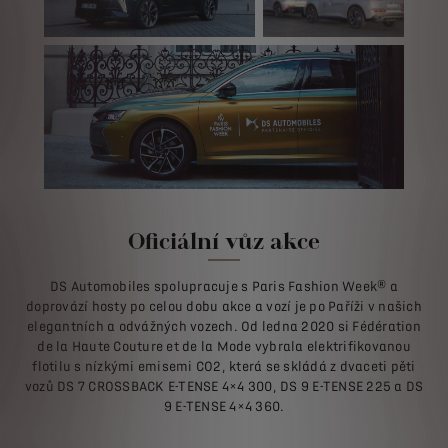
Oficiální vůz akce
DS Automobiles spolupracuje s Paris Fashion Week® a
doprovází hosty po celou dobu akce a vozí je po Paříži v našich
elegantních a odvážných vozech. Od ledna 2020 si Fédération
de la Haute Couture et de la Mode vybrala elektrifikovanou
flotilu s nízkými emisemi CO2, která se skládá z dvaceti pěti
vozů DS 7 CROSSBACK E-TENSE 4×4 300, DS 9 E-TENSE 225 a DS
9 E-TENSE 4×4 360.