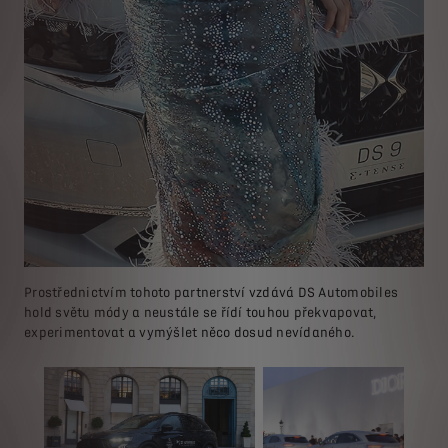
Prostřednictvím tohoto partnerství vzdává DS Automobiles
hold světu módy a neustále se řídí touhou překvapovat,
experimentovat a vymýšlet něco dosud nevídaného.