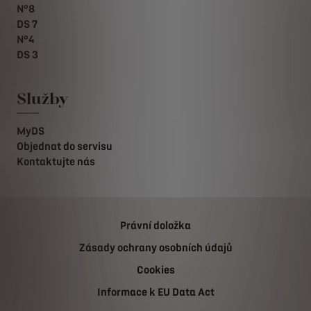
N°8
DS 7
N°4
DS 3
Služby
MyDS
Objednat do servisu
Kontaktujte nás
Právní doložka
Zásady ochrany osobních údajů
Cookies
Informace k EU Data Act