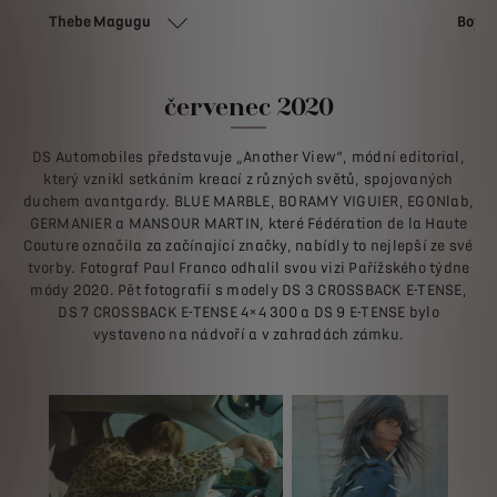
Thebe Magugu
Boya
červenec 2020
DS Automobiles představuje „Another View“, módní editorial,
který vznikl setkáním kreací z různých světů, spojovaných
duchem avantgardy. BLUE MARBLE, BORAMY VIGUIER, EGONlab,
GERMANIER a MANSOUR MARTIN, které Fédération de la Haute
Couture označila za začínající značky, nabídly to nejlepší ze své
tvorby. Fotograf Paul Franco odhalil svou vizi Pařížského týdne
módy 2020. Pět fotografií s modely DS 3 CROSSBACK E-TENSE,
DS 7 CROSSBACK E-TENSE 4×4 300 a DS 9 E-TENSE bylo
vystaveno na nádvoří a v zahradách zámku.