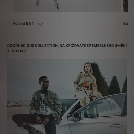
Focení DS 4
Balma
DS CONSCIOUS COLLECTION, NA KŘIŽOVATCE ŘEMESLNÉHO UMĚNÍ
A INOVACE