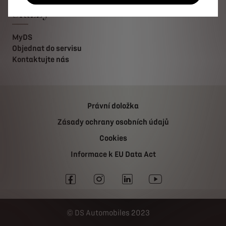
Služby
MyDS
Objednat do servisu
Kontaktujte nás
Právní doložka
Zásady ochrany osobních údajů
Cookies
Informace k EU Data Act
DS Automobiles 2023