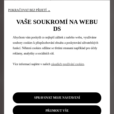
asistenční linka DS ASSISTANCE ze zahraničí i z České
republiky →
0080024240707
POKRAČOVAT BEZ PŘIJETÍ →
(k dispozici 24 hodin denně / 7 dní v týdnu)
infolinka DS →
+420 770 333 797
VAŠE SOUKROMÍ NA WEBU
(k dispozici 9:00 – 17:00, pondělí – pátek)
DS
Abychom vám poskytli co nejlepší zážitek z našeho webu, využíváme
Kontaktovat přes online formulář
soubory cookies k přizpůsobování obsahu a poskytování uživatelských
funkcí. Některá cookies sdílíme se třetími stranami například pro účely
reklamy, analytiky a sociálních sítí.
Více informací najdete v našich
zásadách používání cookies
.
Modely
N°7
N°8
DS 7
SPRAVOVAT MOJE NASTAVENÍ
N°4
DS 3
PŘIJMOUT VŠE