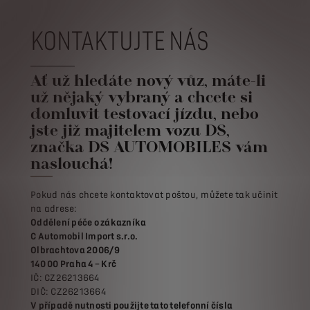
KONTAKTUJTE NÁS
Ať už hledáte nový vůz, máte-li
už nějaký vybraný a chcete si
domluvit testovací jízdu, nebo
jste již majitelem vozu DS,
značka DS AUTOMOBILES vám
naslouchá!
Pokud nás chcete kontaktovat poštou, můžete tak učinit
na adrese:
Oddělení péče o zákazníka
C Automobil Import s.r.o.
Olbrachtova 2006/9
140 00 Praha 4 – Krč
IČ: CZ26213664
DIČ: CZ26213664
V případě nutnosti použijte tato telefonní čísla