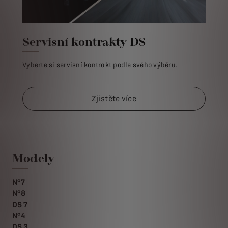
Servisní kontrakty DS
Vyberte si servisní kontrakt podle svého výběru.
Zjistěte více
Modely
N°7
N°8
DS 7
N°4
DS 3