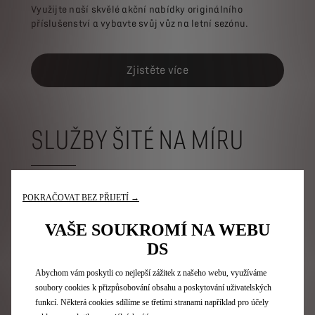
Využijte naší skvělé akční nabídky originálního
příslušenství a vybavte svůj vůz na letní sezónu.
Zjistěte více
SLUŽBY ŠITÉ NA MÍRU
POKRAČOVAT BEZ PŘIJETÍ →
VAŠE SOUKROMÍ NA WEBU
DS
Abychom vám poskytli co nejlepší zážitek z našeho webu, využíváme
soubory cookies k přizpůsobování obsahu a poskytování uživatelských
funkcí. Některá cookies sdílíme se třetími stranami například pro účely