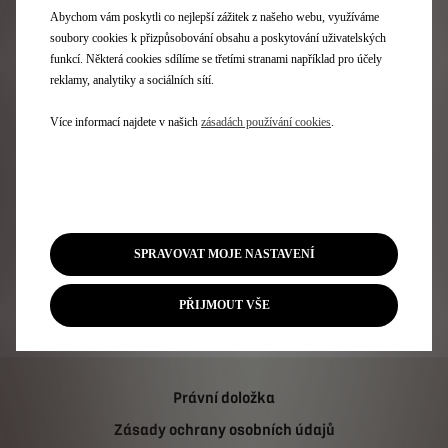
Modely
Abychom vám poskytli co nejlepší zážitek z našeho webu, využíváme
soubory cookies k přizpůsobování obsahu a poskytování uživatelských
funkcí. Některá cookies sdílíme se třetími stranami například pro účely
N°7
reklamy, analytiky a sociálních sítí.
N°8
DS 7
Více informací najdete v našich
zásadách používání cookies
.
N°4
DS 3
Služby
SPRAVOVAT MOJE NASTAVENÍ
MyDS
Objednat do servisu
Kontaktujte nás
PŘIJMOUT VŠE
Právní doložka
Zásady ochrany osobních údajů