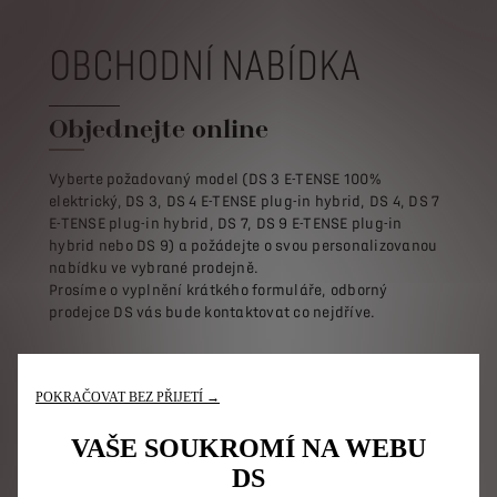
OBCHODNÍ NABÍDKA
Objednejte online
Vyberte požadovaný model (DS 3 E-TENSE 100%
elektrický, DS 3, DS 4 E-TENSE plug-in hybrid, DS 4, DS 7
E-TENSE plug-in hybrid, DS 7, DS 9 E-TENSE plug-in
hybrid nebo DS 9) a požádejte o svou personalizovanou
nabídku ve vybrané prodejně.
Prosíme o vyplnění krátkého formuláře, odborný
prodejce DS vás bude kontaktovat co nejdříve.
POŽÁDAT O OBCHODNÍ NABÍDKU
POKRAČOVAT BEZ PŘIJETÍ →
VAŠE SOUKROMÍ NA WEBU
DS