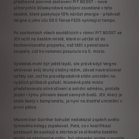
předčasné povinné zastavení PIT BOOST – nové
ultrarychlé 30sekundové nabíjení zavedené v této
sezóně, které poskytuje 10% nárůst energie – předvedl
Vergne a jeho vůz DS E-Tense FE25 vynikající tempo.
Po zastávkách všech soutěžících v rámci PIT BOOST se
JEV ocitl na šestém místě, které si udržel až do
šachovnicového praporku, než těžil z penalizace
soupeře, což ho nakonec posunulo na 5. místo.
Výsledek mohl být ještě lepší, ale právě když Vergne
aktivoval svůj druhý útočný režim, závod neutralizoval
safety car, což ho pravděpodobně stálo umístění na
vyšších příčkách pořadí. Nicméně páté místo
představovalo silné oživení a solidní odměnu, protože
jezdci i týmu přineslo deset cenných bodů. JEV, který je
stále šestý v šampionátu, je nyní na dostřel umístění v
první pětce.
Maximilian Günther bohužel nedokázal úspěch svého
týmového kolegy zopakovat. Poté, co v kvalifikaci
postoupil do soubojů a startoval ze slibného šestého
místa na startovním roštu, byl německý jezdec v prvním