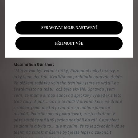
Jean-Éric Vergne, šampion Formule E 2018 a 2019:
"Byl to dobrý závod, protože se mi podařilo posunout se
z patnáctého na páté místo. Měli jsme dobré tempo a
tým i já jsme udělali několik skvělých strategických
rozhodnutí. Je opravdu škoda, že safety car vyjel hned
SPRAVOVAT MOJE NASTAVENÍ
poté, co jsem aktivoval svůj druhý útočný režim, protože
si myslím, že bych mohl získat lepší pozici. Ale zaměřme
PŘIJMOUT VŠE
se na pozitiva: měli jsme opravdu dobrý závod."
Maximilian Günther:
"Můj závod byl velmi krátký; Rozhodně nebyl takový, v
jaký jsme doufali. Kvalifikace probíhala opravdu dobře.
Po těžkém začátku volného tréninku jsme se vrátili na
šesté místo na roštu, což bylo skvělé. Opravdu jsem
věřil, že máme silnou šanci na špičkový výsledek z této
třetí řady. A pak... co na to říct? V prvním kole, ve druhé
zatáčce, jsem dostal první ránu a málem jsem se
roztočil. Podařilo se mi pokračovat, ale jen krátce. V
páté zatáčce mě jiný jezdec natlačil do zdi. Odpružení
se zlomilo a bylo to... ale myslím, že to je závodění! Už se
těším na zítřek: můžeme být ještě lepší a zakončit