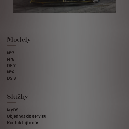
Modely
N°7
N°8
DS 7
N°4
DS 3
Služby
MyDS
Objednat do servisu
Kontaktujte nás