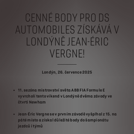
CENNÉ BODY PRO DS
AUTOMOBILES
ZÍSKÁVÁ V
LONDÝNĚ JEAN-ÉRIC
VERGNE!
Londýn, 26. července 2025
11. sezóna mistrovství světa ABB FIA Formule E
vyvrcholí tento víkend v Londýně dvěma závody ve
čtvrti Newham
Jean-Éric Vergne se v prvním závodě vyšplhal z 15. na
páté místo a získal důležité body do šampionátu
jezdců i týmů