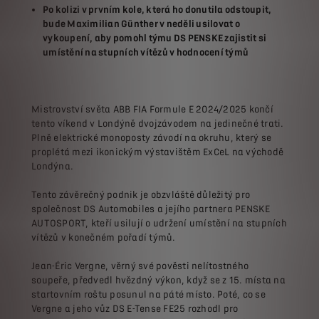
Po kolizi v prvním kole, která ho donutila odstoupit,
bude Maximilian Günther v neděli usilovat o
vykoupení, aby pomohl týmu DS PENSKE zajistit si
umístění na stupních vítězů v hodnocení týmů
Mistrovství světa ABB FIA Formule E 2024/2025 končí
tento víkend v Londýně dvojzávodem na jedinečné trati.
Plně elektrické monoposty závodí na okruhu, který se
proplétá mezi ikonickým výstavištěm ExCeL na východě
Londýna.
Tento závěrečný podnik je obzvláště důležitý pro
společnost DS Automobiles a jejího partnera PENSKE
AUTOSPORT, kteří usilují o udržení umístění na stupních
vítězů v konečném pořadí týmů.
Jean-Éric Vergne, věrný své pověsti nelítostného
soupeře, předvedl hvězdný výkon, když se z 15. místa na
startovním roštu posunul na páté místo. Poté, co se
Vergne a jeho vůz DS E-Tense FE25 rozhodl pro