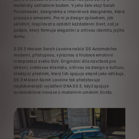
materiály ústředním bodem. V jeho čele stojí Sarah
Poniatowski, designérka a interiérová designérka, která
pracuje s emocemi. Pro ni je design způsobem, jak
uklidnit, inspirovat a ozdobit každodenní život, což je
podpis, který formuje elegantní a citlivou identitu jejího
domu.
S DS 3 Maison Sarah Lavoine nabízí DS Automobiles
moderní, přístupnou, výraznou a hluboce emotivní
interpretaci svého SUV. Originální dílo navržené pro
aktivní, zvědavou klientelu, citlivou na design a kulturu,
hledající předmět, který lidi spojuje stejně jako odlišuje.
DS 3 Maison Sarah Lavoine tak představuje
nejdokonalejší vyjádření DNA DS 3, když spojuje
automobilové inovace s moderním uměním života.