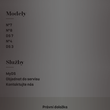
Modely
N°7
N°8
DS 7
N°4
DS 3
Služby
MyDS
Objednat do servisu
Kontaktujte nás
Právní doložka