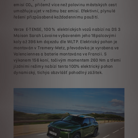
emisí CO₂, přičemž více než polovinu městských cest
umožňuje ujet v režimu bez emisí. Efektivní, plynulé
řešení přizpůsobené každodennímu použití.
Verze E-TENSE, 100 % elektrických vozů nabízí na DS 3
Maison Sarah Lavoine vybaveném jeho 18palcovými
koly až 396 km dojezdu dle WLTP. Elektrický pohon je
montován v Tremery-Metz, převodovka je vyrobena ve
Valenciennes a baterie montována ve Francii. S
výkonem 156 koní, točivým momentem 260 Nm a třemi
jízdními režimy nabízí tento 100% elektrický pohon
dynamický, tichýa obzvlášť pohodlný zážitek.