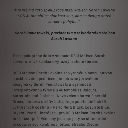
"Pro mě má tato spolupráce mezi Maison Sarah Lavoine
a DS Automobiles sladkost snu, kde se design stává
emocí v pohybu."
- Sarah Poniatowski, prezidentka a zakladatelka Maison
Sarah Lavoine
Tato spolupráce dala vzniknout DS 3 Maison Sarah
Lavoine, nové kolekci s výrazným charakterem.
DS 3 Maison Sarah Lavoine se vyznačuje novou barvou
a exkluzivním podpisem, inspirovaným světem
designérky Sarah Poniatowski a s jemností
interpretovanou týmy DS Automobiles Colours,
Materials and Finishes. Nová zelená barva Emerald
Green, hluboká a zářivá, doplňuje paletu dalších tří
vytříbených odstínů – Perla Nera Black, Lazurite Blue,
Crystal Pearl – které jsou pro DS 3 Maison Sarah Lavoine
také dostupné. Všechny jsou spojeny se standardní
dvoubarevnou kombinací biton. Střecha Cream