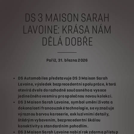
DS 3 MAISON SARAH
LAVOINE: KRÁSA NÁM
DĚLÁ DOBŘE
Paříž, 31. března 2026
DS Automobiles představuje DS 3 Maison Sarah
Lavoine, výsledek bezprecedentní spolupráce, která
otevírá dveře do rozhodně současného a vysoce
jedinečného vesmíru pro společnou novou kolekci.
DS 3 Maison Sarah Lavoine, symbol umění života a
dokonalosti francouzské technologie, se vyznačuje
výraznou barvou karoserie, exkluzivními detaily,
štědrým vybavením, bezprecedentní škálou
konektivity a standardním pohodlím.
DS 3 Maison Sarah Lavoine nabízí rok zdarma přístup