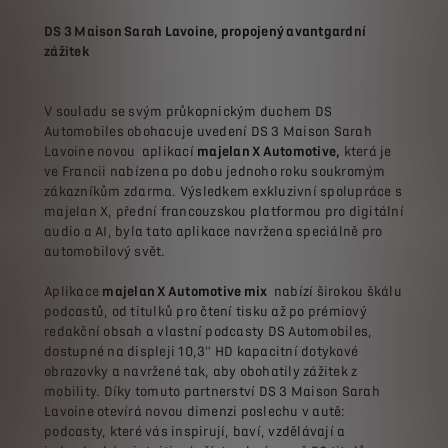
DS 3 Maison Sarah Lavoine, propojený avantgardní
zážitek
V souladu se svým průkopnickým duchem DS
Automobiles obohacuje uvedení DS 3 Maison Sarah
Lavoine novou aplikací
majelan X Automotive,
která je
ve Francii nabízena po dobu jednoho roku soukromým
zákazníkům zdarma. Výsledkem exkluzivní spolupráce s
majelan X, přední francouzskou platformou pro digitální
audio a AI, byla tato aplikace navržena speciálně pro
automobilový svět.
Aplikace
majelan X Automotive mix
nabízí širokou škálu
podcastů, od titulků pro čtení tisku až po prémiový
redakční obsah a vlastní podcasty DS Automobiles,
dostupné na displeji 10,3" HD kapacitní dotykové
obrazovky a navržené tak, aby obohatily zážitek z
mobility. Díky tomuto partnerství DS 3 Maison Sarah
Lavoine otevírá novou dimenzi poslechu v autě:
podcasty, které vás inspirují, baví, vzdělávají a