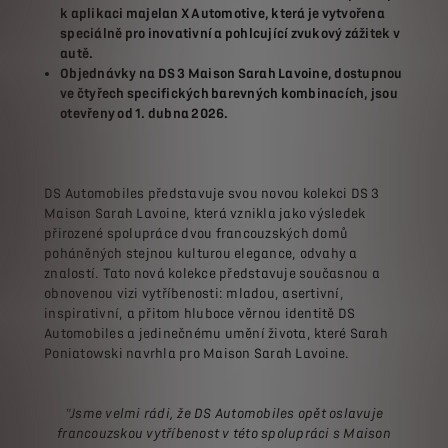
k aplikaci majelan X Automotive, která je vytvořena
speciálně pro inovativní a pohlcující zvukový zážitek v
autě.
Objednávky na DS 3 Maison Sarah Lavoine, dostupnou
ve čtyřech specifických barevných kombinacích, jsou
otevřeny od 1. dubna 2026.
DS Automobiles představuje svou novou kolekci DS 3
Maison Sarah Lavoine, která vznikla jako výsledek
přirozené spolupráce dvou francouzských domů
poháněných stejnou kulturou elegance, odvahy a
znalostí. Tato nová kolekce představuje současnou a
obnovenou vizi vytříbenosti: mladou, asertivní,
inspirativní, a přitom hluboce věrnou identitě DS
Automobiles a jedinečnému umění života, které Sarah
Poniatowski navrhla pro Maison Sarah Lavoine.
"Jsme velmi rádi, že DS Automobiles opět oslavuje
francouzskou vytříbenost v této spolupráci s Maison