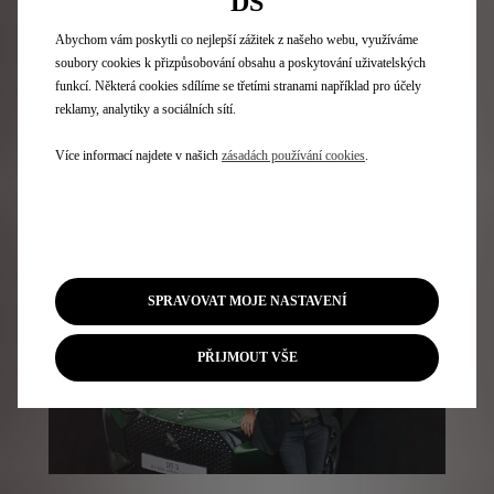
DS
ponoření do estetického světa Maison Sarah Lavoine.
Abychom vám poskytli co nejlepší zážitek z našeho webu, využíváme
soubory cookies k přizpůsobování obsahu a poskytování uživatelských
Ergonomie je naopak modernizována díky nové středové
funkcí. Některá cookies sdílíme se třetími stranami například pro účely
konzoli, která je střídmější a propracovanější. Tento
redesign uvolňuje více prostoru — jak skutečného, tak
reklamy, analytiky a sociálních sítí.
vnímaného — a nabízí plynulý pocit, který umocňuje
vnitřní harmonii DS 3.
Více informací najdete v našich
zásadách používání cookies
.
SPRAVOVAT MOJE NASTAVENÍ
PŘIJMOUT VŠE