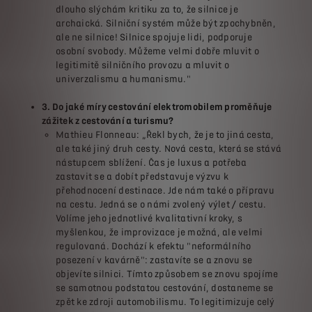
dlouho slýchám kritiku za to, že silnice je
archaická. Silniční systém může být zpochybněn,
ale ne silnice! Silnice spojuje lidi, podporuje
osobní svobody. Můžeme velmi dobře mluvit o
legitimitě silničního provozu a mluvit o
univerzalismu a humanismu."
3. Do jaké míry cestování elektromobilem proměňuje
zážitek z cestování a turismu?
Mathieu Flonneau: „Řekl bych, že je to jiná cesta,
ale také jiný druh cesty. Nová cesta, která se stává
nástupcem sblížení. Čas je luxus a potřeba
zastavit se a dobít představuje výzvu k
přehodnocení destinace. Jde nám také o přípravu
na cestu. Jedná se o námi zvolený výlet / cestu.
Volíme jeho jednotlivé kvalitativní kroky, s
myšlenkou, že improvizace je možná, ale velmi
regulovaná. Dochází k efektu "neformálního
posezení v kavárně": zastavíte se a znovu se
objevíte silnici. Tímto způsobem se znovu spojíme
se samotnou podstatou cestování, dostaneme se
zpět ke zdroji automobilismu. To legitimizuje celý