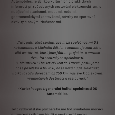
Automobiles, je sbírkou kulturních a praktických
informací přizpůsobených cestování elektromobilem, s
nabíjecími stanicemi, mapami, radami,
gastronomickými zastávkami, návrhy na sportovní
aktivity a novými zkušenostmi.
„Tato jedinečná spolupráce mezi společnostmi DS
Automobiles a Michelin Editions kombinuje znalosti a
klid cestování, které jsou jádrem projektu, a ambice
dvou francouzských společností.
S iniciativou "The Art of Electric Travel" posilujeme
naše poselství a DS N°8, naše nová 100% elektrická
vlajková loď s dojezdem až 750 km, nás zve k objevování
výjimečných destinací a restaurací."
- Xavier Peugeot, generální ředitel společnosti DS
Automobiles.
Toto vydavatelské partnerství má být symbolem inovací
a francouzského
umění žít a
poskytovat novou