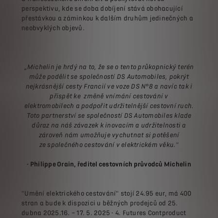
perspektivu, kde se doba dobíjení stává obohacující
přestávkou a záminkou k dalším druhům jedinečných a
neobvyklých objevů.
„Michelin je hrdý na to, že se o tento průkopnický terén
může podělit se společností DS Automobiles, pokrýt
nejkrásnější cesty Francií ve voze DS N°8 a navíc tak i
přispět ke změně vnímání cestování v
elektromobilech
a podpořit udržitelnější cestovní ruch.
Toto partnerství se společností DS Automobiles klade
důraz na náš závazek k inovacím a udržitelnosti a
zároveň nám umožňuje vychutnat si potěšení
ze
společného cestování v elektrickém věku."
- Philippe Orain, ředitel cestovních průvodců Michelin
"Umění elektrického cestování" stojí 24.95 eur, má 400
stran a bude k dispozici u běžných prodejců od 25.
dubna 2025.16. – 17. 5. 2025 - 4. Futures Contproduct