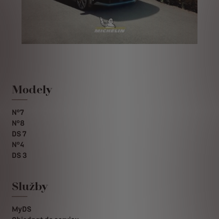
Modely
N°7
N°8
DS 7
N°4
DS 3
Služby
MyDS