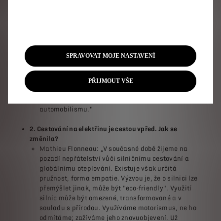
životnímu prostředí, ticho a bezpečnost. To je
důvod, proč je vztah mezi společností DS
Automobiles a průvodcem Michelin zajímavý,
protože Michelin od svých počátků (v roce 1900)
přispíval k tomu, aby se motorismus stal
přijatelným. Cílem průvodce bylo uklidnit řidiče
SPRAVOVAT MOJE NASTAVENÍ
tím, že jim nabídne podporu na silnici, pro větší
bezpečnost. U společnosti DS Automobiles je
charkteristická průkopnická linka a spojení s
PŘIJMOUT VŠE
průvodcem Michelin je o to zajímavější, že se
jednalo o jeden z prvních počinů moderního
automobilismu."
2. Cestování na elektřinu je cestou vpřed. Jak se
změnila?
Mathieu Flonneau: „V současné době žijeme na
pozadí nepřátelství vůči silničnímu cestování a
globálnímu oteplování. Existuje však určitá
pružnost, forma empatie. Výzvou je, že o silnici lze
přemýšlet jinak, může být "eco-friendly". Využití
silnic může být omezené, transformované a v
souladu s přírodou. Využíváme motorismus, ne ho
odmítáme; zažíváme jeho znovuobjevení. Už