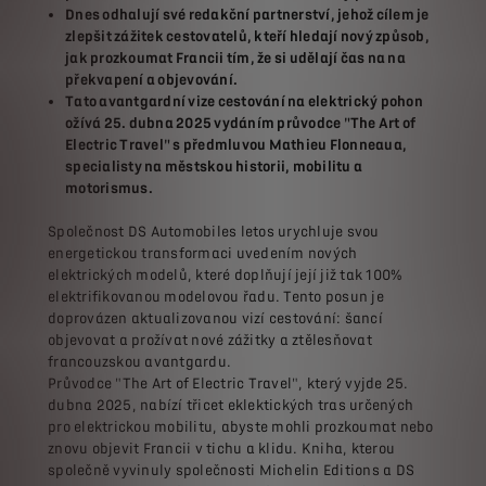
Dnes odhalují své redakční partnerství, jehož cílem je
zlepšit zážitek cestovatelů, kteří hledají nový způsob,
jak prozkoumat Francii tím, že si udělají čas na na
překvapení a objevování.
Tato avantgardní vize cestování na elektrický pohon
ožívá 25. dubna 2025 vydáním průvodce "The Art of
Electric Travel" s předmluvou Mathieu Flonneaua,
specialisty na městskou historii, mobilitu a
motorismus.
Společnost DS Automobiles letos urychluje svou
energetickou transformaci uvedením nových
elektrických modelů, které doplňují její již tak 100%
elektrifikovanou modelovou řadu. Tento posun je
doprovázen aktualizovanou vizí cestování: šancí
objevovat a prožívat nové zážitky a ztělesňovat
francouzskou avantgardu.
Průvodce "The Art of Electric Travel", který vyjde 25.
dubna 2025, nabízí třicet eklektických tras určených
pro elektrickou mobilitu, abyste mohli prozkoumat nebo
znovu objevit Francii v tichu a klidu. Kniha, kterou
společně vyvinuly společnosti Michelin Editions a DS