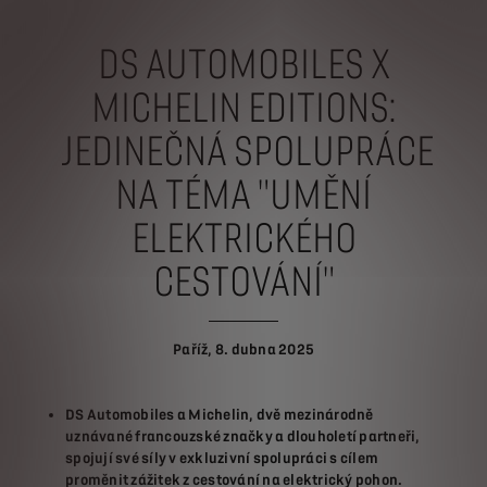
DS AUTOMOBILES X
MICHELIN EDITIONS:
JEDINEČNÁ SPOLUPRÁCE
NA TÉMA "UMĚNÍ
ELEKTRICKÉHO
CESTOVÁNÍ"
Paříž, 8. dubna 2025
DS Automobiles a Michelin, dvě mezinárodně
uznávané francouzské značky a dlouholetí partneři,
spojují své síly v exkluzivní spolupráci s cílem
proměnit zážitek z cestování na elektrický pohon.