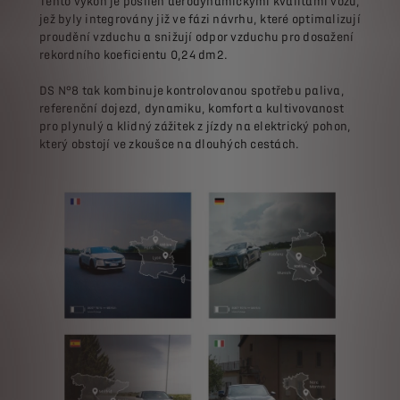
Tento výkon je posílen aerodynamickými kvalitami vozu,
jež byly integrovány již ve fázi návrhu, které optimalizují
proudění vzduchu a snižují odpor vzduchu pro dosažení
rekordního koeficientu 0,24 dm2.
DS N°8 tak kombinuje kontrolovanou spotřebu paliva,
referenční dojezd, dynamiku, komfort a kultivovanost
pro plynulý a klidný zážitek z jízdy na elektrický pohon,
který obstojí ve zkoušce na dlouhých cestách.