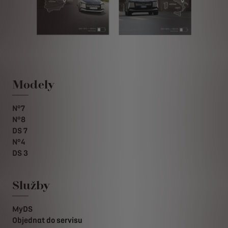
Modely
N°7
N°8
DS 7
N°4
DS 3
Služby
MyDS
Objednat do servisu