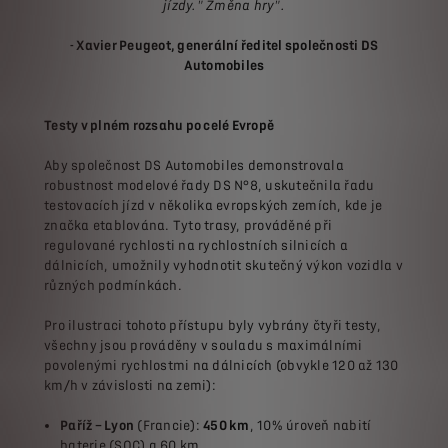
jízdy." Změna hry".
- Xavier Peugeot, generální ředitel společnosti DS
Automobiles
Testy v plném rozsahu po celé Evropě
Aby společnost DS Automobiles demonstrovala
robustnost modelové řady DS N°8, uskutečnila řadu
testovacích jízd v několika evropských zemích, kde je
značka etablována. Tyto trasy, prováděné při
regulované rychlosti na rychlostních silnicích a
dálnicích, umožnily vyhodnotit skutečný výkon vozidla v
různých podmínkách.
Pro ilustraci tohoto přístupu byly vybrány čtyři testy,
všechny jsou prováděny v souladu s maximálními
povolenými rychlostmi na dálnicích (obvykle 120 až 130
km/h v závislosti na zemi):
Paříž – Lyon
(Francie):
450 km
, 10% úroveň nabití
baterie (SOC) a 60 km,