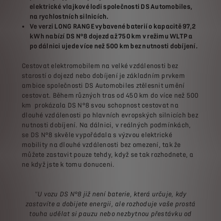
elektrické vlajkové lodi společnosti DS Automobiles,
na rychlostních silnicích.
Ve verzi LONG RANGE vybavené baterií o kapacitě 97,2
kWh nabízí DS N°8 dojezd až 750 km v režimu WLTP a
po dálnici ujede více než 500 km bez nutnosti dobíjení.
Cestovat elektromobilem na velké vzdálenosti bez
starostí o dojezd nebo dobíjení je základním prvkem
ambice společnosti DS Automobiles ztělesnit umění
cestovat. Během různých tras od 450 km do více než 500
km prokázala DS N°8 svou schopnost cestovat na
dlouhé vzdálenosti po hlavních evropských silnicích bez
nutnosti dobíjení. Na dálnici, v reálných podmínkách,
se DS N°8 skvěle vypořádala s výzvou elektrické
mobility na dlouhé vzdálenosti bez omezení, tak že
můžete zastavit pouze tehdy, když se tak rozhodnete, a
ne když jste k tomu donuceni.
"U vozu DS N°8 již není baterie, která určuje, kdy
zastavíte a dobijete energii, ale rozhoduje vaše prostá
touha udělat si pauzu nebo nezbytnou přestávku od