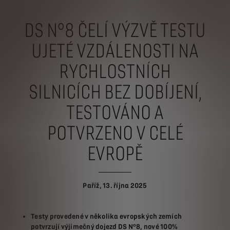
DS N°8 ČELÍ VÝZVĚ TESTU
UJETÉ VZDÁLENOSTI NA
RYCHLOSTNÍCH
SILNICÍCH BEZ DOBÍJENÍ,
TESTOVÁNO A
POTVRZENO V CELÉ
EVROPĚ
Paříž, 13. října 2025
Testy provedené v několika evropských zemích
potvrzují výjimečný dojezd DS N°8, nové 100%