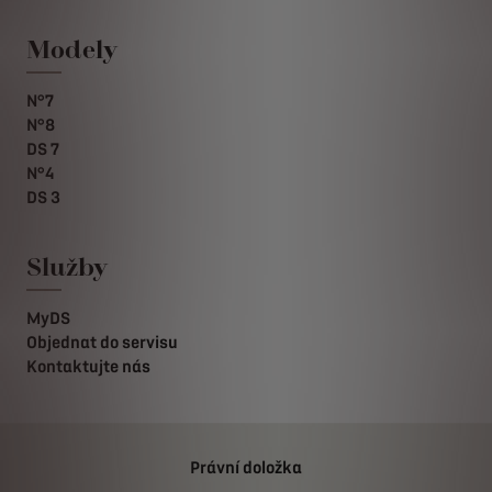
Modely
N°7
N°8
DS 7
N°4
DS 3
Služby
MyDS
Objednat do servisu
Kontaktujte nás
Právní doložka