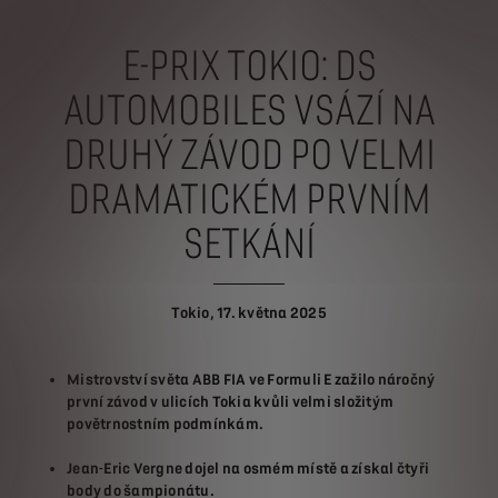
E-PRIX TOKIO: DS
AUTOMOBILES VSÁZÍ NA
DRUHÝ ZÁVOD PO VELMI
DRAMATICKÉM PRVNÍM
SETKÁNÍ
Tokio, 17. května 2025
Mistrovství světa ABB FIA ve Formuli E zažilo náročný
první závod v ulicích Tokia kvůli velmi složitým
povětrnostním podmínkám.
Jean-Eric Vergne dojel na osmém místě a získal čtyři
body do šampionátu.