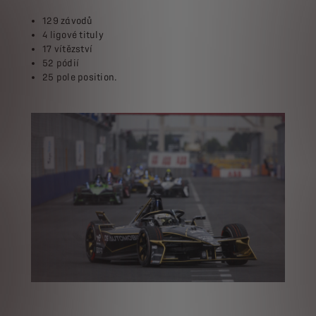
129 závodů
4 ligové tituly
17 vítězství
52 pódií
25 pole position
.