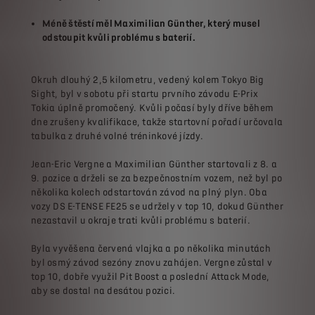
Méně štěstí měl Maximilian Günther, který musel
odstoupit kvůli problému s baterií.
Okruh dlouhý 2,5 kilometru, vedený kolem Tokyo Big
Sight, byl v sobotu při startu prvního závodu E-Prix
Tokia úplně promočený. Kvůli počasí byly dříve během
dne zrušeny kvalifikace, takže startovní pořadí určovala
tabulka z druhé volné tréninkové jízdy.
Jean-Eric Vergne a Maximilian Günther startovali z 8. a
9. pozice a drželi se za bezpečnostním vozem, než byl po
několika kolech odstartován závod na plný plyn. Oba
vozy DS E-TENSE FE25 se udržely v top 10, dokud Günther
nezastavil u okraje trati kvůli problému s baterií.
Byla vyvěšena červená vlajka a po několika minutách
byl osmý závod sezóny znovu zahájen. Vergne zůstal v
top 10, dobře využil Pit Boost a poslední Attack Mode,
aby se dostal na desátou pozici.