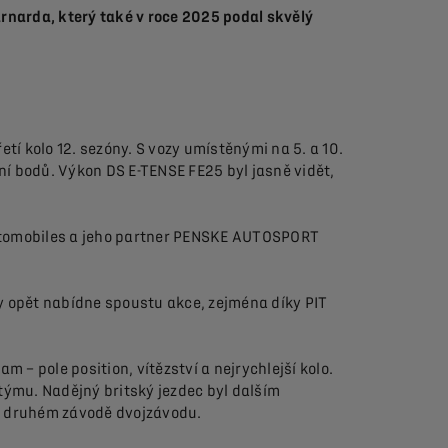
rnarda, který také v roce 2025 podal skvělý
etí kolo 12. sezóny. S vozy umístěnými na 5. a 10.
í bodů. Výkon DS E-TENSE FE25 byl jasně vidět,
Automobiles a jeho partner PENSKE AUTOSPORT
y opět nabídne spoustu akce, zejména díky PIT
 – pole position, vítězství a nejrychlejší kolo.
ýmu. Nadějný britský jezdec byl dalším
ve druhém závodě dvojzávodu.