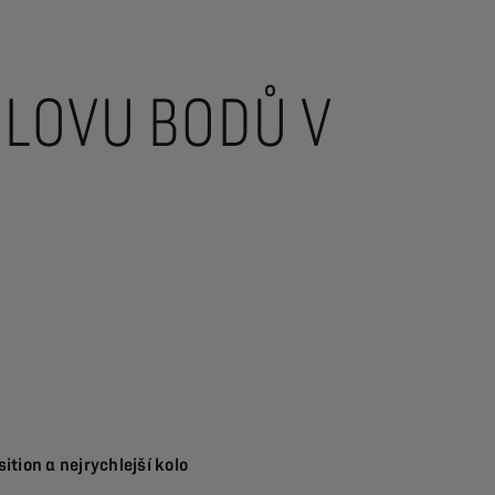
 LOVU BODŮ V
ition a nejrychlejší kolo