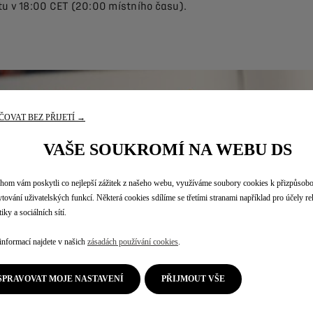
tu v 18:00 CET (20:00 místního času).
OVAT BEZ PŘIJETÍ →
VAŠE SOUKROMÍ NA WEBU DS
om vám poskytli co nejlepší zážitek z našeho webu, využíváme soubory cookies k přizpůsob
tování uživatelských funkcí. Některá cookies sdílíme se třetími stranami například pro účely r
iky a sociálních sítí.
informací najdete v našich
zásadách používání cookies
.
SPRAVOVAT MOJE NASTAVENÍ
PŘIJMOUT VŠE