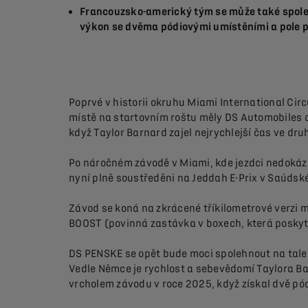
Francouzsko-americký tým se může také spoleh
výkon se dvěma pódiovými umístěními a pole 
Poprvé v historii okruhu Miami International Circu
místě na startovním roštu měly DS Automobiles a
když Taylor Barnard zajel nejrychlejší čas ve dr
Po náročném závodě v Miami, kde jezdci nedokáz
nyní plně soustředěni na Jeddah E-Prix v Saúdské
Závod se koná na zkrácené tříkilometrové verzi 
BOOST (povinná zastávka v boxech, která poskytuj
DS PENSKE se opět bude moci spolehnout na talent 
Vedle Němce je rychlost a sebevědomí Taylora B
vrcholem závodu v roce 2025, když získal dvě pód