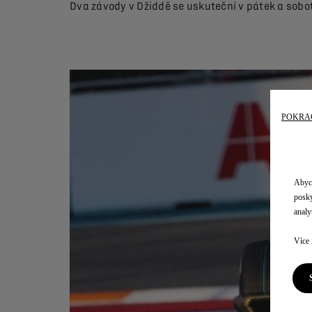
Dva závody v Džiddě se uskuteční v pátek a sobo
POKRAČ
Abych
posky
analyt
Více 