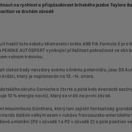
nout na rychlost a přizpůsobivost britského jezdce Taylora Ba
position ve druhém závodě
it hostil tuto sobotu Mistrovství světa ABB FIA Formula E pro tř
 PENSKE AUTOSPORT vynikající příležitost pokračovat ve sbírán
uhém volném tréninku.
ali získat body navzdory svému silnému potenciálu, jsou DS 
 Arábii, který je naplánován na 13.–14. února.
městského okruhu Corniche a čtvrté a páté kolo dvanácté sezón
e 10 % energie navíc), který se vrátí na první závod.
Maximiliana Günthera, který loni zajistil fantastický grandslam
arnarda dalším velkým esem v rukávu francouzsko-amerického t
iová umístění (P3 v závodě 1 a P2 v závodě 2) a pole position 