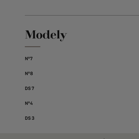
Modely
N°7
N°8
DS 7
N°4
DS 3