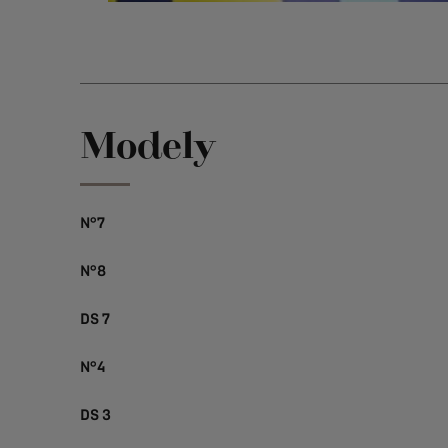
Modely
N°7
N°8
DS 7
N°4
DS 3