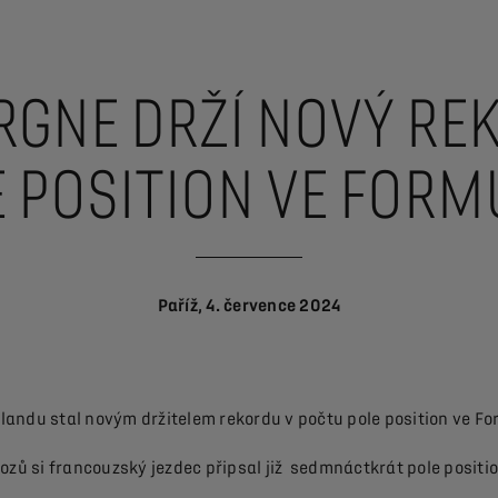
ERGNE DRŽÍ NOVÝ RE
 POSITION VE FORMU
Paříž, 4. července 2024
landu stal novým držitelem rekordu v počtu pole position ve Fo
zů si francouzský jezdec připsal již sedmnáctkrát pole positi