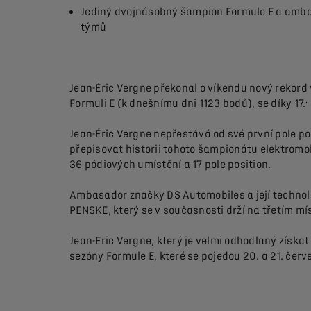
Jediný dvojnásobný šampion Formule E a amba
týmů
Jean-Éric Vergne překonal o víkendu nový rekord
.
Formuli E (k dnešnímu dni 1123 bodů), se díky 17.
Jean-Éric Vergne nepřestává od své první pole po
přepisovat historii tohoto šampionátu elektromob
36 pódiových umístění a 17 pole position.
Ambasador značky DS Automobiles a její technolog
PENSKE, který se v současnosti drží na třetím mí
Jean-Eric Vergne, který je velmi odhodlaný získat
sezóny Formule E, které se pojedou 20. a 21. čer