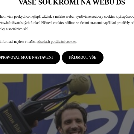
VAŠE SOUKROMÍ NA WEBU DS
om vám poskytli co nejlepší zážitek z našeho webu, využíváme soubory cookies k přizpůsob
tování uživatelských funkcí. Některá cookies sdílíme se třetími stranami například pro účely r
iky a sociálních sítí.
informací najdete v našich
zásadách používání cookies
.
SPRAVOVAT MOJE NASTAVENÍ
PŘIJMOUT VŠE