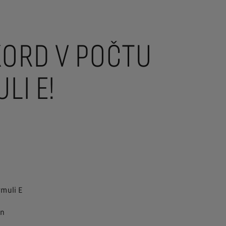
KORD V POČTU
LI E!
rmuli E
on