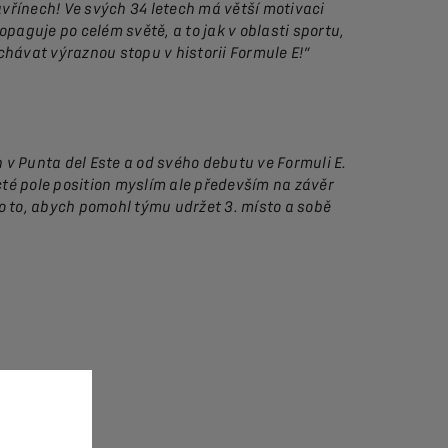
vřínech! Ve svých 34 letech má větší motivaci
opaguje po celém světě, a to jak v oblasti sportu,
hávat výraznou stopu v historii Formule E!“
 v Punta del Este a od svého debutu ve Formuli E.
cté pole position myslím ale především na závěr
o to, abych pomohl týmu udržet 3. místo a sobě