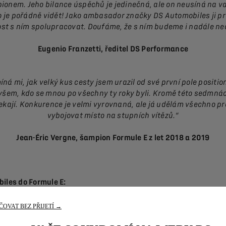
pionem. Jeho bilance úspěchů je jedinečná, ale on neusíná na va
 to je pořádně vidět! Jako ambasador značky DS Automobiles ji pr
dost s ním spolupracovat. Doufáme, že s ním budeme i nadále nec
Eugenio Franzetti, ředitel DS Performance
á mi, jak velký kus cesty jsem urazil od své první pole position
é všem, kdo se mnou po všechny ty roky byli. Kromě této sedmná
ekají. Konkurence je velmi vyrovnaná, ale já udělám všechno pr
vybojovat místo na stupních vítězů.“
Jean-Éric Vergne, šampion Formule E z let 2018 a 2019
iles do Formule E:
OVAT BEZ PŘIJETÍ →