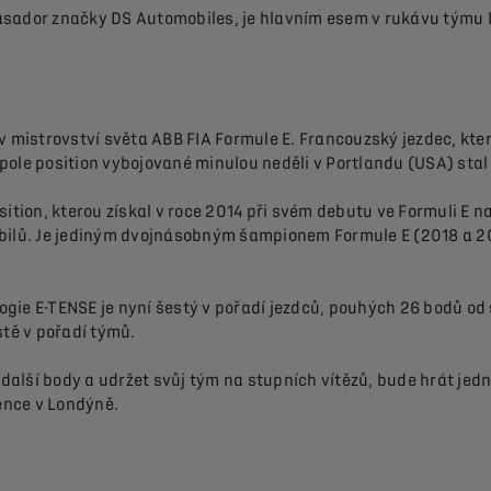
sador značky DS Automobiles, je hlavním esem v rukávu týmu D
 v mistrovství světa ABB FIA Formule E. Francouzský jezdec, kt
pole position vybojované minulou neděli v Portlandu (USA) stal
sition, kterou získal v roce 2014 při svém debutu ve Formuli E
ilů. Je jediným dvojnásobným šampionem Formule E (2018 a 2019)
ie E-TENSE je nyní šestý v pořadí jezdců, pouhých 26 bodů od s
stě v pořadí týmů.
 další body a udržet svůj tým na stupních vítězů, bude hrát jed
vence v Londýně.