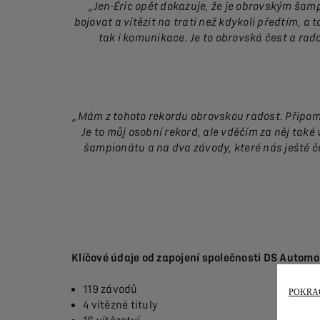
„Jen-Éric opět dokazuje, že je obrovským šam
bojovat a vítězit na trati než kdykoli předtím, a
tak i komunikace. Je to obrovská čest a ra
„Mám z tohoto rekordu obrovskou radost. Připomín
Je to můj osobní rekord, ale vděčím za něj tak
šampionátu a na dva závody, které nás ještě č
Klíčové údaje od zapojení společnosti DS Automob
119 závodů
POKRAČ
4 vítězné tituly