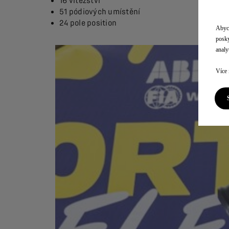
16 vítězství
51 pódiových umístění
24 pole position
Abych
posky
analyt
Více 