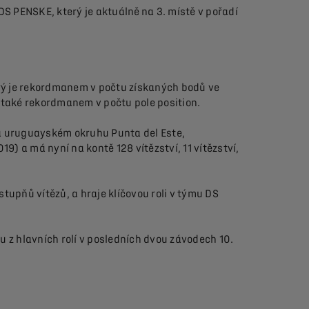
S PENSKE, který je aktuálně
na 3. místě v pořadí
erý je rekordmanem v počtu získaných bodů ve
 také rekordmanem v počtu pole position.
 na uruguayském okruhu Punta del Este,
 a má nyní na kontě 128 vítězství, 11 vítězství,
tupňů vítězů, a hraje klíčovou roli v týmu DS
nu z hlavních rolí v posledních dvou závodech 10.