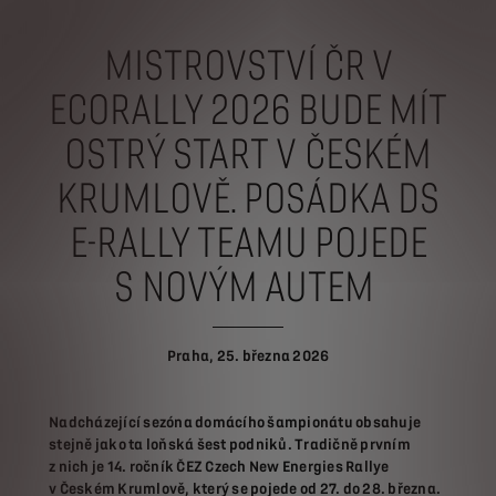
MISTROVSTVÍ ČR V
ECORALLY 2026 BUDE MÍT
OSTRÝ START V ČESKÉM
KRUMLOVĚ. POSÁDKA DS
E-RALLY TEAMU POJEDE
S NOVÝM AUTEM
Praha, 25. března 2026
Nadcházející sezóna domácího šampionátu obsahuje
stejně jako ta loňská šest podniků. Tradičně prvním
z nich je 14. ročník ČEZ Czech New Energies Rallye
v Českém Krumlově, který se pojede od 27. do 28. března.