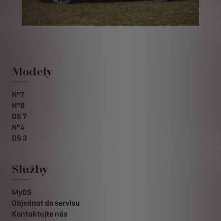
Modely
N°7
N°8
DS 7
N°4
DS 3
Služby
MyDS
Objednat do servisu
Kontaktujte nás