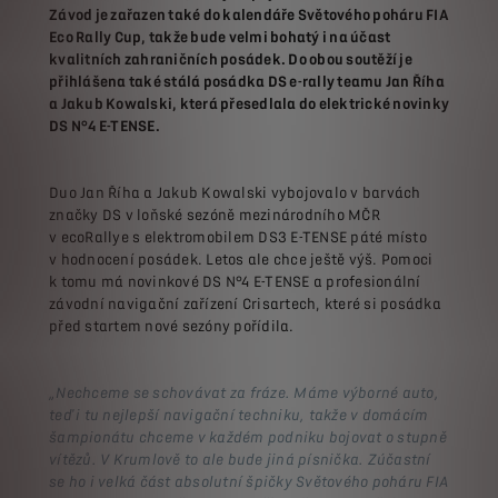
Závod je zařazen také do kalendáře Světového poháru FIA
Eco Rally Cup, takže bude velmi bohatý i na účast
kvalitních zahraničních posádek. Do obou soutěží je
přihlášena také stálá posádka DS e-rally teamu Jan Říha
a Jakub Kowalski, která přesedlala do elektrické novinky
DS N°4 E-TENSE.
Duo Jan Říha a Jakub Kowalski vybojovalo v barvách
značky DS v loňské sezóně mezinárodního MČR
v ecoRallye s elektromobilem DS3 E-TENSE páté místo
v hodnocení posádek. Letos ale chce ještě výš. Pomoci
k tomu má novinkové DS N°4 E-TENSE a profesionální
závodní navigační zařízení Crisartech, které si posádka
před startem nové sezóny pořídila.
„Nechceme se schovávat za fráze. Máme výborné auto,
teď i tu nejlepší navigační techniku, takže v domácím
šampionátu chceme v každém podniku bojovat o stupně
vítězů. V Krumlově to ale bude jiná písnička. Zúčastní
se ho i velká část absolutní špičky Světového poháru FIA