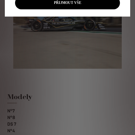
PŘIJMOUT VŠE
Modely
N°7
N°8
DS 7
N°4