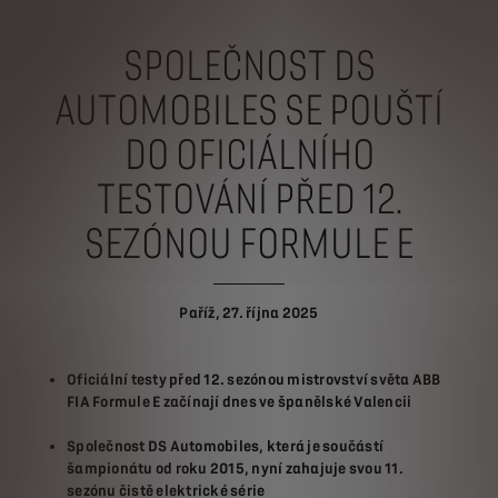
SPOLEČNOST DS
AUTOMOBILES SE POUŠTÍ
DO OFICIÁLNÍHO
TESTOVÁNÍ PŘED 12.
SEZÓNOU FORMULE E
Paříž, 27. října 2025
Oficiální testy před 12. sezónou mistrovství světa ABB
FIA Formule E začínají dnes ve španělské Valencii
Společnost DS Automobiles, která je součástí
šampionátu od roku 2015, nyní zahajuje svou 11.
sezónu čistě elektrické série