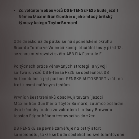
Za volantem obou vozů DS E-TENSE FE25 bude jezdit
Němec Maximilian Günther a jeho mladý britský
týmový kolega Taylor Barnard
Ode dneška až do pátku se na španělském okruhu
Ricardo Tormo ve Valencii konají oficiální testy před 12.
sezonou mistrovství světa ABB FIA Formule E.
Po týdnech práce věnovaných strategii a vývoji
softwaru vozů DS E-Tense FE25 se společnost DS
Automobiles a její partner PENSKE AUTOSPORT vrátí na
trať k osmi měřeným testům.
Prvních šest tréninků absolvují tovární jezdci
Maximilian Günther a Taylor Barnard, zatímco poslední
dva tréninky budou za volantem Lindsay Brewer a
Jessica Edgar během testovacího dne žen.
DS PENSKE se pevně zaměřuje na ostrý start
šampionátu, takže se bude spoléhat na své talentované