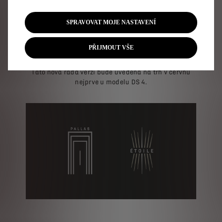
(oblouk Arc de Triomphe du Carrousel na konci
Tuilerských zahrad, obelisk na náměstí Svornosti,
Vítězný oblouk a oblouk La Grande Arche ve čtvrti la
SPRAVOVAT MOJE NASTAVENÍ
Défense), zatímco
ÉTOILE
znázorňuje
široký paprsek
světla, který představuje 12 bulvárů, sbíhajících se na
PŘIJMOUT VŠE
náměstí Place Charles-de-Gaulle
, které se až do roku
1970 jmenovalo Place de l´Etoile.
Tato nová řada verzí bude uvedena na trh v červnu
nejprve u modelu DS 4.