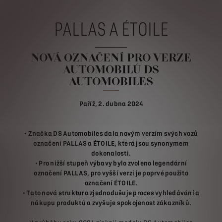
PALLAS A ÉTOILE
NOVÁ OZNAČENÍ PRO VERZE
AUTOMOBILŮ DS
AUTOMOBILES
Paříž, 2. dubna 2024
• Značka DS Automobiles dala novým verzím svých vozů
označení PALLAS a ÉTOILE, která jsou synonymem
dokonalosti.
• Pro nižší stupeň výbavy bylo zvoleno legendární
označení PALLAS, pro vyšší verzi je poprvé použito
označení ÉTOILE.
• Tato nová struktura zjednodušuje proces vyhledávání a
nákupu produktů a zvyšuje spokojenost zákazníků.