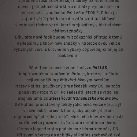
V průběhu roku 2024 získají modely DS Automobiles
novou, jednodušší strukturu nabídky, vycházející ze
dvou verzí s označením PALLAS a ÉTOILE. Cílem je
zajistit větší přehlednost a zdůraznit tak klíčové
vlastnosti těchto verzí, které mají kořeny v historickém
dědictví značky.
Díky této nové řadě budou mít zákazníci přístup k tomu
nejlepšímu z know-how značky v nabídce dvou velice
výrazných verzí s úrovněmi výbavy odpovídajícími jejich
očekávání.
DS Automobiles se vrací k názvu
PALLAS
,
inspirovanému označením Palace, které se uděluje
nejluxusnějším pětihvězdičkovým hotelům.
Název Pallas, používaný pro někdejší vozy DS, se začal
používat v roce 1964. Po šedesáti letech se vrací se
stejnou ambicí:
ztělesňovat francouzské know-how.
DS Pallas, představený tehdy jako nová verze vozu, byl
ve své době „určen k tomu, aby uspokojil přání
nejnáročnějších zákazníků“. Mezi jeho hlavní vlastnosti
patřila velká pozornost věnovaná detailům a dodnes
zůstává legendárním podpisem z historie značky DS.
Při svém návratu do nabídky si Pallas zachovává své