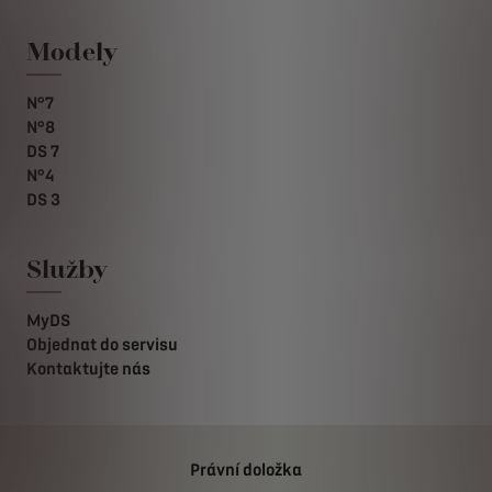
Modely
N°7
N°8
DS 7
N°4
DS 3
Služby
MyDS
Objednat do servisu
Kontaktujte nás
Právní doložka