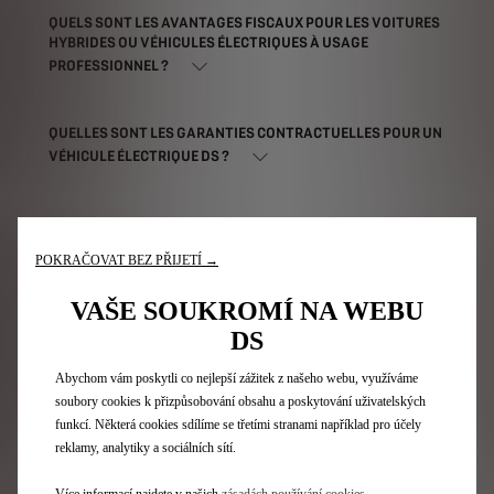
QUELS SONT LES AVANTAGES FISCAUX POUR LES VOITURES
HYBRIDES OU VÉHICULES ÉLECTRIQUES À USAGE
PROFESSIONNEL ?
QUELLES SONT LES GARANTIES CONTRACTUELLES POUR UN
VÉHICULE ÉLECTRIQUE DS ?
QUAND RECHARGER SA VOITURE ÉLECTRIQUE ?
POKRAČOVAT BEZ PŘIJETÍ →
QUELS SONT LES DIFFÉRENTS CÂBLES DE RECHARGE ?
VAŠE SOUKROMÍ NA WEBU
DS
COMBIEN DE TEMPS POUR RECHARGER UNE VOITURE
Abychom vám poskytli co nejlepší zážitek z našeho webu, využíváme
ÉLECTRIQUE DS ?
soubory cookies k přizpůsobování obsahu a poskytování uživatelských
funkcí. Některá cookies sdílíme se třetími stranami například pro účely
reklamy, analytiky a sociálních sítí.
QUELLE EST L'AUTONOMIE D'UNE VOITURE ÉLECTRIQUE DS ?