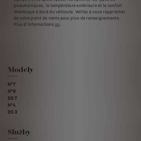
pneumatiques, la température extérieure et le confort
thermique à bord du véhicule. Veillez à vous rapprocher
de votre point de vente pour plus de renseignements.
Plus d’informations
ici
.
Modely
N°7
N°8
DS 7
N°4
DS 3
Služby