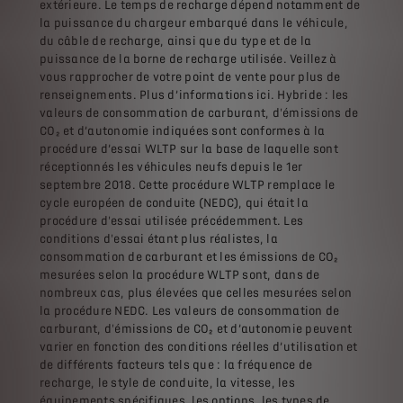
extérieure. Le temps de recharge dépend notamment de
la puissance du chargeur embarqué dans le véhicule,
du câble de recharge, ainsi que du type et de la
puissance de la borne de recharge utilisée. Veillez à
vous rapprocher de votre point de vente pour plus de
renseignements. Plus d’informations ici. Hybride : les
valeurs de consommation de carburant, d'émissions de
CO₂ et d’autonomie indiquées sont conformes à la
procédure d’essai WLTP sur la base de laquelle sont
réceptionnés les véhicules neufs depuis le 1er
septembre 2018. Cette procédure WLTP remplace le
cycle européen de conduite (NEDC), qui était la
procédure d'essai utilisée précédemment. Les
conditions d'essai étant plus réalistes, la
consommation de carburant et les émissions de CO₂
mesurées selon la procédure WLTP sont, dans de
nombreux cas, plus élevées que celles mesurées selon
la procédure NEDC. Les valeurs de consommation de
carburant, d'émissions de CO₂ et d’autonomie peuvent
varier en fonction des conditions réelles d’utilisation et
de différents facteurs tels que : la fréquence de
recharge, le style de conduite, la vitesse, les
équipements spécifiques, les options, les types de