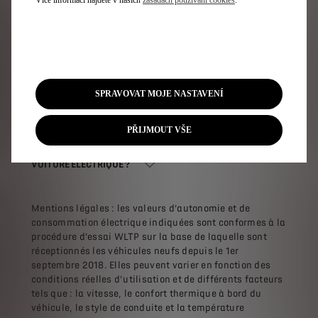
Více informací najdete v našich
zásadách používání cookies
.
COMMENT OPTIMISER L'AUTONOMIE DE MON VÉHICULE
ÉLECTRIQUE DS ?
QUELLES DIFFÉRENCES ENTRE UNE DS WALL BOX ET UNE
SPRAVOVAT MOJE NASTAVENÍ
PRISE DOMESTIQUE RENFORCÉE ?
PŘIJMOUT VŠE
COMMENT PRÉSERVER LA DURÉE DE BATTERIE DE LA
VOITURE ÉLECTRIQUE ?
Mentions légales : les valeurs d’autonomie et de
consommation électrique indiquées sont conformes à la
procédure d’essai WLTP sur la base de laquelle sont
réceptionnés les véhicules neufs depuis le 1er
septembre 2018. Elles peuvent varier en fonction des
conditions réelles d’utilisation et de différents facteurs
tels que : la vitesse, le confort thermique à bord du
véhicule, le style de conduite et la température