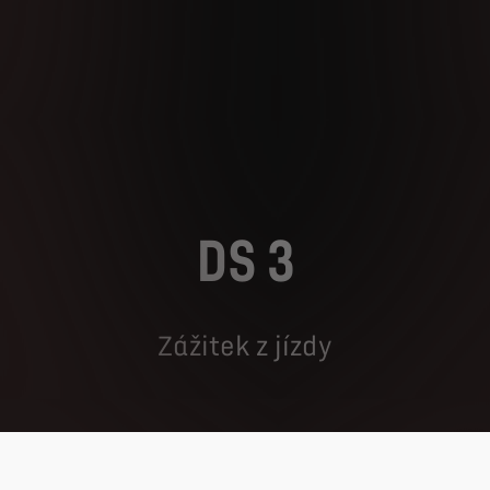
DS 3
Zážitek z jízdy
100% elektrická
Spalovací verze