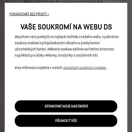
stavu
platnému
ke
dni
vypracování
Konfigurace.
Technické
parametry
odpovídají
standardní
definici
vozidla
bez
ohledu
na
zvolenou
POKRAČOVAT BEZ PŘIJETÍ →
příplatkovou
výbavu.
Některé
prvky
příplatkové
výbavy
nahrazují
standardní
výbavu
stejného
VAŠE SOUKROMÍ NA WEBU DS
charakteru,
aniž
by
tato
skutečnost
byla
u
jednotlivých
položek
uvedena.
Detailní
popis
standardní
výbavy
a
technických
údajů
naleznete
v
Abychom vám poskytli co nejlepší zážitek z našeho webu, využíváme
aktuálním
Ceníku.
soubory cookies k přizpůsobování obsahu a poskytování
uživatelských funkcí. Některá cookies sdílíme se třetími stranami
například pro účely reklamy, analytiky a sociálních sítí.
Více informací najdete v našich
zásadách používání cookies
.
Modely
N°7
N°8
DS 7
SPRAVOVAT MOJE NASTAVENÍ
N°4
DS 3
PŘIJMOUT VŠE