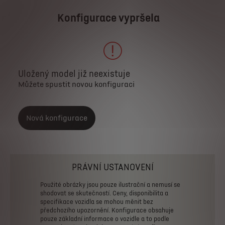
Konfigurace vypršela
Uložený model již neexistuje
Můžete spustit novou konfiguraci
Nová konfigurace
PRÁVNÍ USTANOVENÍ
Použité
obrázky
jsou
pouze
ilustrační
a
nemusí
se
shodovat
se
skutečností.
Ceny,
disponibilita
a
specifikace
vozidla
se
mohou
měnit
bez
předchozího
upozornění.
Konfigurace
obsahuje
pouze
základní
informace
o
vozidle
a
to
podle