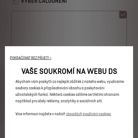
VÝBĚR ČALOUNĚNÍ
Interiér látkový tmavý
POKRAČOVAT BEZ PŘIJETÍ →
v ceně
Interiér látkový tmavý
VAŠE SOUKROMÍ NA WEBU DS
Více informací
Abychom vám poskytli co nejlepší zážitek z našeho webu, využíváme
soubory cookies k přizpůsobování obsahu a poskytování
Paket Bi-Color
uživatelských funkcí. Některá cookies sdílíme se třetími stranami
například pro účely reklamy, analytiky a sociálních sítí.
Více informací najdete v našich
zásadách používání cookies
.