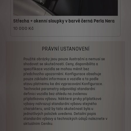
Střecha + okenní sloupky v barvě černá Perla Nera
10 000 Kč
PRÁVNÍ USTANOVENÍ
Použité
obrázky
jsou
pouze
ilustrační
a
nemusí
se
shodovat
se
skutečností.
Ceny,
disponibilita
a
specifikace
vozidla
se
mohou
měnit
bez
předchozího
upozornění.
Konfigurace
obsahuje
pouze
základní
informace
o
vozidle
a
to
podle
stavu
platnému
ke
dni
vypracování
Konfigurace.
Technické
parametry
odpovídají
standardní
definici
vozidla
bez
ohledu
na
zvolenou
příplatkovou
výbavu.
Některé
prvky
příplatkové
výbavy
nahrazují
standardní
výbavu
stejného
charakteru,
aniž
by
tato
skutečnost
byla
u
jednotlivých
položek
uvedena.
Detailní
popis
standardní
výbavy
a
technických
údajů
naleznete
v
aktuálním
Ceníku.