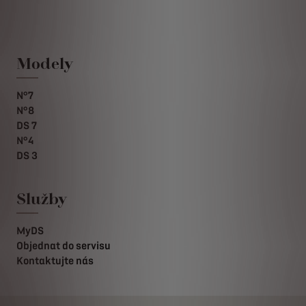
Modely
N°7
N°8
DS 7
N°4
DS 3
Služby
MyDS
Objednat do servisu
Kontaktujte nás