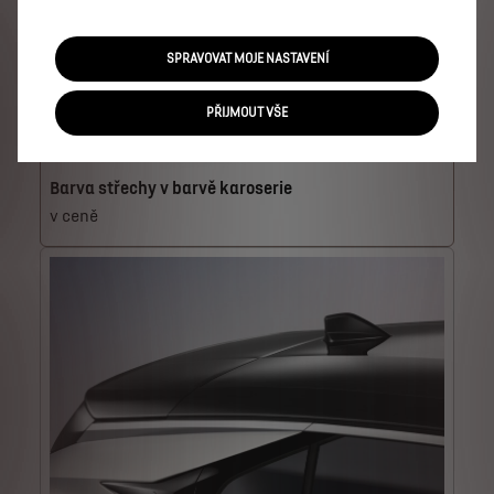
SPRAVOVAT MOJE NASTAVENÍ
PŘIJMOUT VŠE
Barva střechy v barvě karoserie
v ceně