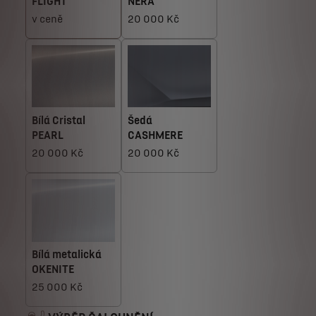
FLIGHT
NERA
v ceně
20 000 Kč
Bílá Cristal
Šedá
PEARL
CASHMERE
20 000 Kč
20 000 Kč
Bílá metalická
OKENITE
25 000 Kč