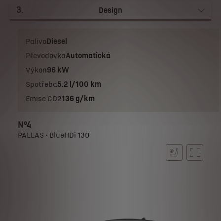
3
.
Design
Palivo
Diesel
Převodovka
Automatická
Výkon
96 kW
Spotřeba
5.2 l/100 km
Emise CO2
136 g/km
N°4
PALLAS • BlueHDi 130