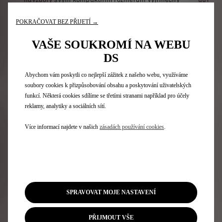
vnitřní prostor. Abychom vám poskytli veškeré
varován
potřebné pohodlí, zabudovali jsme do něj spoustu
rozpoz
POKRAČOVAT BEZ PŘIJETÍ →
šimi
praktických a funkčních úložných prostor, sklopnou
Všechny
iska
zadní lavici a zavazadlový prostor o objemu 350 litrů.
inženýr
VAŠE SOUKROMÍ NA WEBU
bezpečn
DS
Abychom vám poskytli co nejlepší zážitek z našeho webu, využíváme
soubory cookies k přizpůsobování obsahu a poskytování uživatelských
PŘIZPŮSOBTE SI SVŮJ DS
funkcí. Některá cookies sdílíme se třetími stranami například pro účely
reklamy, analytiky a sociálních sítí.
3 CROSSBACK
Více informací najdete v našich
zásadách používání cookies
.
Barvy a lemy
EXTERIÉR
INTERIÉR
SPRAVOVAT MOJE NASTAVENÍ
PŘIJMOUT VŠE