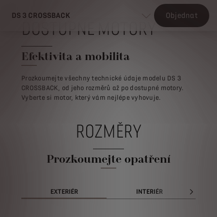
DS 3 CROSSBACK
Objednat
DOSTUPNÉ MOTORY
Efektivita a mobilita
Prozkoumejte všechny technické údaje modelu DS 3
CROSSBACK, od jeho rozměrů až po dostupné motory.
Vyberte si motor, který vám nejlépe vyhovuje.
ROZMĚRY
Prozkoumejte opatření
EXTERIÉR
INTERIÉR