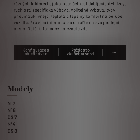
různých faktorech, jako jsou: četnost dobíjení, styl jízdy,
rychlost, specifická výbava, volitelná výbava, typy
pneumatik, vnější teplota a tepelný komfort na palubě
vozidla. Pro více informací se obraťte na své prodejní
místo. Další informace naleznete zde.
Konfigurace a
Požádat o
...
objednávka
zkušební verzi
Modely
N°7
N°8
DS 7
N°4
DS 3