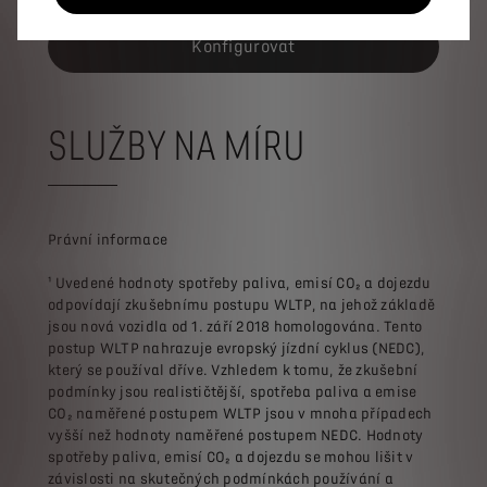
Konfigurovat
SLUŽBY NA MÍRU
Právní informace
¹ Uvedené hodnoty spotřeby paliva, emisí CO₂ a dojezdu
odpovídají zkušebnímu postupu WLTP, na jehož základě
jsou nová vozidla od 1. září 2018 homologována. Tento
postup WLTP nahrazuje evropský jízdní cyklus (NEDC),
který se používal dříve. Vzhledem k tomu, že zkušební
podmínky jsou realističtější, spotřeba paliva a emise
CO₂ naměřené postupem WLTP jsou v mnoha případech
vyšší než hodnoty naměřené postupem NEDC. Hodnoty
spotřeby paliva, emisí CO₂ a dojezdu se mohou lišit v
závislosti na skutečných podmínkách používání a