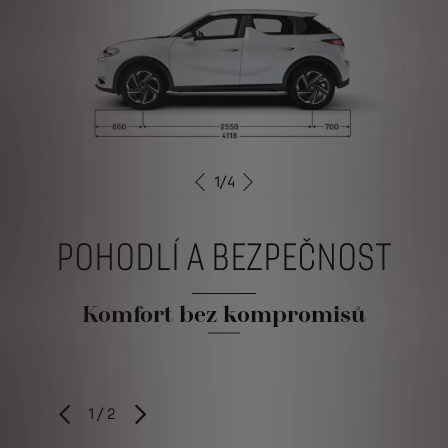
1
/
4
PŘEDCHOZÍ
DALŠÍ
POHODLÍ A BEZPEČNOST
Komfort bez kompromisů
1
/
2
PŘEDCHOZÍ
DALŠÍ