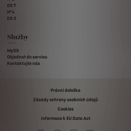
DS 7
N°4
DS 3
Služby
MyDS
Objednat do servisu
Kontaktujte nás
Právní doložka
Zásady ochrany osobních údajů
Cookies
Informace k EU Data Act