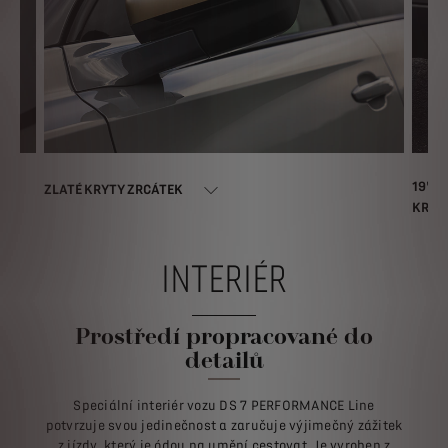
19" K
ZLATÉ KRYTY ZRCÁTEK
KRYT
INTERIÉR
Prostředí propracované do
detailů
Speciální interiér vozu DS 7 PERFORMANCE Line
potvrzuje svou jedinečnost a zaručuje výjimečný zážitek
z jízdy, který je ódou na umění cestovat. Je vyroben z