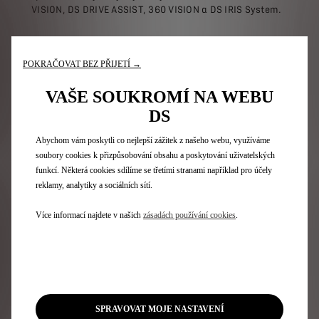
VISION, DS DRIVE ASSIST, 360 VISION a DS IRIS System.
POKRAČOVAT BEZ PŘIJETÍ →
VAŠE SOUKROMÍ NA WEBU
DS
Abychom vám poskytli co nejlepší zážitek z našeho webu, využíváme
soubory cookies k přizpůsobování obsahu a poskytování uživatelských
funkcí. Některá cookies sdílíme se třetími stranami například pro účely
reklamy, analytiky a sociálních sítí.
Více informací najdete v našich
zásadách používání cookies
.
DS IRIS SYSTEM
DS DR
ChatGPT & DS IRIS SYSTEM
SPRAVOVAT MOJE NASTAVENÍ