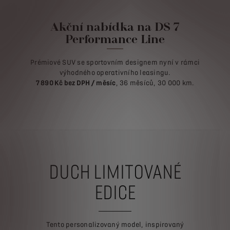
Akční nabídka na DS 7
Performance Line
Prémiové SUV se sportovním designem nyní v rámci
výhodného operativního leasingu.
7 890 Kč bez DPH / měsíc
, 36 měsíců, 30 000 km.
DUCH LIMITOVANÉ
EDICE
Tento personalizovaný model, inspirovaný