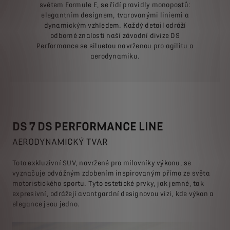
světem Formule E, se řídí pravidly monopostů:
elegantním designem, tvarovanými liniemi a
dynamickým vzhledem. Každý detail odráží
odborné znalosti naší závodní divize DS
Performance se siluetou navrženou pro agilitu a
aerodynamiku.
DS 7 DS PERFORMANCE LINE
AERODYNAMICKÝ TVAR
Toto exkluzivní SUV, navržené pro milovníky výkonu, se
vyznačuje odvážným zdobením inspirovaným přímo ze světa
motoristického sportu. Tyto estetické prvky, jak jemné, tak
expresivní, odrážejí avantgardní designovou vizi, kde výkon a
elegance jsou jedno.