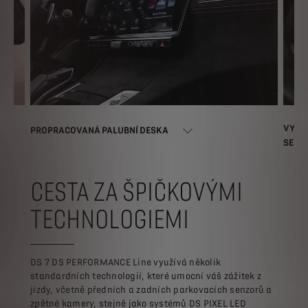
VYHŘ
PROPRACOVANÁ PALUBNÍ DESKA
SEDA
CESTA ZA ŠPIČKOVÝMI
TECHNOLOGIEMI
DS 7 DS PERFORMANCE Line využívá několik
standardních technologií, které umocní váš zážitek z
jízdy, včetně předních a zadních parkovacích senzorů a
zpětné kamery, stejně jako systémů DS PIXEL LED