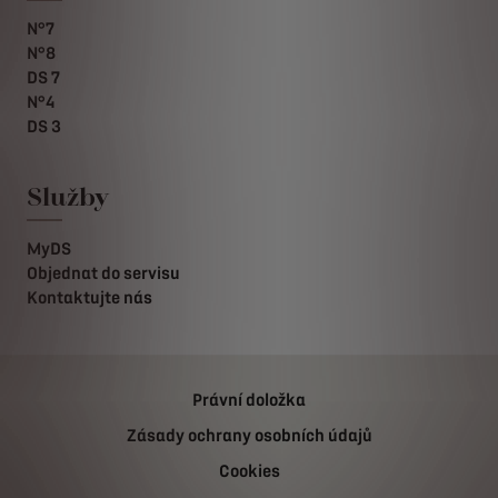
N°7
N°8
DS 7
N°4
DS 3
Služby
MyDS
Objednat do servisu
Kontaktujte nás
Právní doložka
Zásady ochrany osobních údajů
Cookies