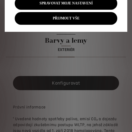
SPRAVOVAT MOJE NASTAVENÍ
PŘIZPŮSOBTE SI SVŮJ
PŘIJMOUT VŠE
NOVÝ DS 7
Barvy a lemy
EXTERIÉR
Konfigurovat
Právní informace
¹ Uvedené hodnoty spotřeby paliva, emisí CO₂ a dojezdu
odpovídají zkušebnímu postupu WLTP, na jehož základě
jsou nová vozidla od 1. září 2018 homologována. Tento