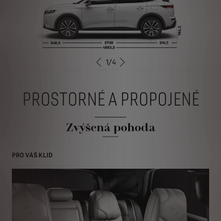
1
/
4
PŘEDCHOZÍ
DALŠÍ
PROSTORNÉ A PROPOJENÉ
Zvýšená pohoda
PRO VÁŠ KLID