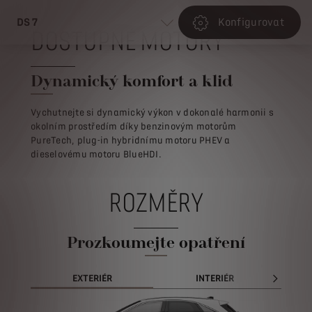
DS 7
Konfigurovat
DOSTUPNÉ MOTORY
Dynamický komfort a klid
Vychutnejte si dynamický výkon v dokonalé harmonii s
okolním prostředím díky benzinovým motorům
PureTech, plug-in hybridnímu motoru PHEV a
dieselovému motoru BlueHDI.
ROZMĚRY
Prozkoumejte opatření
EXTERIÉR
INTERIÉR