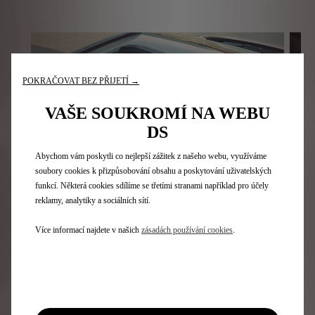
POKRAČOVAT BEZ PŘIJETÍ →
VAŠE SOUKROMÍ NA WEBU
DS
Abychom vám poskytli co nejlepší zážitek z našeho webu, využíváme
soubory cookies k přizpůsobování obsahu a poskytování uživatelských
funkcí. Některá cookies sdílíme se třetími stranami například pro účely
reklamy, analytiky a sociálních sítí.
Více informací najdete v našich
zásadách používání cookies
.
Panoramatické střešní okno
Neome