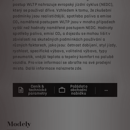
postup WLTP nahrazuje evropský jízdní cyklus (NEDC),
který se používal dříve. Vzhledem k tomu, že zkušební
podmínky jsou realističtější, spotřeba paliva a emise
CO₂ naměřené postupem WLTP jsou v mnoha případech
vyšší než hodnoty naměřené postupem NEDC. Hodnoty
spotřeby paliva, emisí CO₂ a dojezdu se mohou lišit v
závislosti na skutečných podmínkách používání a
různých faktorech, jako jsou: četnost dobíjení, styl jízdy,
rychlost, specifická výbava, volitelná výbava, typy
pneumatik, vnější teplota a tepelný komfort na palubě
vozidla. Pro více informací se obraťte na své prodejní
místo. Další informace naleznete zde.
Ceník &
Požádat o
...
technické
obchodní
parametry
nabídku
Modely