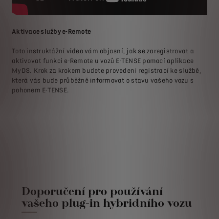
Aktivace služby e-Remote
Slu
Toto instruktážní video vám objasní, jak se zaregistrovat a
aktivovat funkci e-Remote u vozů E-TENSE pomocí aplikace
Tot
MyDS. Krok za krokem budete provedeni registrací ke službě,
Rem
která vás bude průběžně informovat o stavu vašeho vozu s
kro
u
pohonem E-TENSE.
inf
doj
,
odl
vám
Doporučení pro používání
vašeho plug-in hybridního vozu