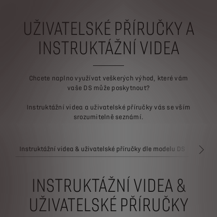
UŽIVATELSKÉ PŘÍRUČKY A
INSTRUKTÁŽNÍ VIDEA
Chcete naplno využívat veškerých výhod, které vám
vaše DS může poskytnout?
Instruktážní videa a uživatelské příručky vás se vším
srozumitelně seznámí.
Instruktážní videa & uživatelské příručky dle modelu DS
Způso
DALŠ
INSTRUKTÁŽNÍ VIDEA &
UŽIVATELSKÉ PŘÍRUČKY