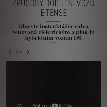
ZPŮSOBY DOBÍJENÍ VOZŮ
E-TENSE
Objevte instruktážní videa
věnovaná elektrickým a plug-in
hybridním vozům DS.
1
/
6
PŘEDCHOZÍ
DALŠÍ