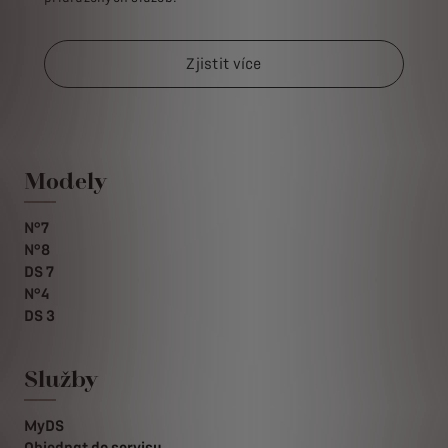
Zjistit více
Modely
N°7
N°8
DS 7
N°4
DS 3
Služby
MyDS
Objednat do servisu