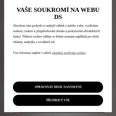
VÝUKOVÉ PROGRAMY
VAŠE SOUKROMÍ NA WEBU
MYDS
DS
Abychom vám poskytli co nejlepší zážitek z našeho webu, využíváme
soubory cookies k přizpůsobování obsahu a poskytování uživatelských
Zhlédněte sérii instruktážních videí, která vám
funkcí. Některá cookies sdílíme se třetími stranami například pro účely
pomohou na maximum využívat váš vůz včetně
reklamy, analytiky a sociálních sítí.
přidružených služeb dostupných prostřednictvím
odpovídající aplikace.
Více informací najdete v našich
zásadách používání cookies
.
SPRAVOVAT MOJE NASTAVENÍ
PŘIJMOUT VŠE