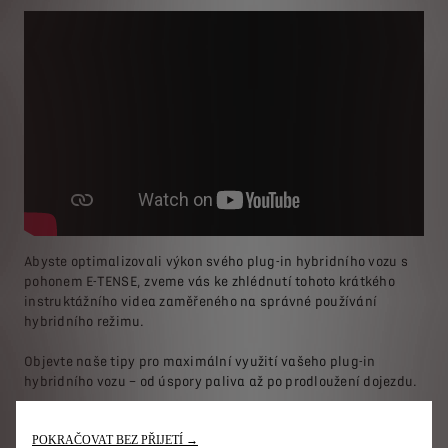
Abyste optimalizovali výkon svého plug-in hybridního vozu s
pohonem E-TENSE, zveme vás ke zhlédnutí tohoto krátkého
instruktážního videa zaměřeného na správné používání
hybridního režimu.
Objevte naše tipy pro maximální využití vašeho plug-in
hybridního vozu – od úspory paliva až po prodloužení dojezdu.
POKRAČOVAT BEZ PŘIJETÍ →