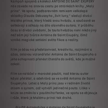
Kampaň spojená s kolekcí ANTOINE DE SAINT EXUPÉRY
nás zavede na snovou cestu po stránkách knihy „Malý
princ“. Ve spotu, podbarevném remixem velkolepé
skladby Clauda Debussyho „Svit luny,“ sledují diváci
Malého prince, který hledá svou hvězdu, a současně se
setkávají s odkazy na dílo slavného autora. V průběhu
času si diváci uvědomí, že touto hvězdou není nikdo jiný
než sám její tvůrce Antoine de Saint Exupéry, čímž
vzniká magické setkání světa fikce a reality.
Film je ódou na představivost, kreativitu, rozjímání a
úžas, oslavou vizionářství Antoina de Saint Exupéryho a
jeho schopnosti přenést čtenáře do světů, kde je možné
cokoli.
Film se natáčel v marocké poušti, nad kterou autor
kdysi přelétal, a odehrává se ve světě Antoina de Saint
Exupéryho. Letec a Malý princ jsou v reálném životě
otcem a synem, což vytváří jedinečné pouto. Liška v
knize se změnila v pouštního fenka, ve spotu se objevuje
i růže, která je Malému princi tak drahá.
„
Pro DS Automobiles a Antoina de Saint Exupéryho je