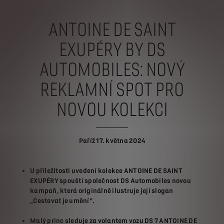
ANTOINE DE SAINT
EXUPÉRY BY DS
AUTOMOBILES: NOVÝ
REKLAMNÍ SPOT PRO
NOVOU KOLEKCI
Paříž 17. května 2024
U příležitosti uvedení kolekce ANTOINE DE SAINT
EXUPÉRY spouští společnost DS Automobiles novou
kampaň, která originálně ilustruje její slogan
„Cestovat je umění“.
Malý princ sleduje za volantem vozu DS 7 ANTOINE DE