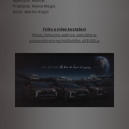
Agentura: Marcel
Produkce: Movie Magic
Režie: Martin Krejčí
Fotky a videa ke stažení
https://sharing.oodrive.com/share-
access/sharings/nkl2sK6m.s55J5DLo