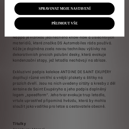
odstínu„ Vol de Nuit/Noční let“. Tento perleťový odstín s
pigmenty vytváří jemné zlatavé odlesky jako hvězdná
SPRAVOVAT MOJE NASTAVENÍ
obloha za úsvitu.
PŘIJMOUT VŠE
Atmosféra v interiéru evokuje letce první poloviny
dvacátého století, hřejivá a odolná hnědá kůže Criollo
Nappa je vizitkou jedinečného know-how a ušlechtilých
materiálů, které značka DS Automobiles ráda používá.
Kůže je doplněna zcela novou technikou výšivky na
dekorativních prvcích palubní desky, která evokuje
kondenzační stopy, jež letadla nechávají na obloze.
Exkluzivní podpis kolekce ANTOINE DE SAINT EXUPÉRY
doplňují různé vnitřní a vnější plakety a štítky na
prazích dveří. Jsou na nich uvedeny citáty a kresby z děl
Antoine de Saint Exupéryho a jeho podpis doplněný
logem „speedform“. Jeho tvar evokuje trup letadla,
vrtule uprostřed připomíná hvězdu, která by mohla
sloužit jako vodítko pro letce a cestovatele obecně.
Titulky