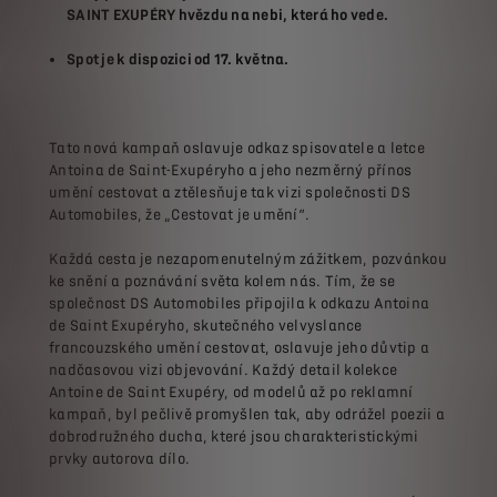
SAINT EXUPÉRY hvězdu na nebi, která ho vede.
Spot je k dispozici od 17. května.
Tato nová kampaň oslavuje odkaz spisovatele a letce
Antoina de Saint-Exupéryho a jeho nezměrný přínos
umění cestovat a ztělesňuje tak vizi společnosti DS
Automobiles, že „Cestovat je umění“.
Každá cesta je nezapomenutelným zážitkem, pozvánkou
ke snění a poznávání světa kolem nás. Tím, že se
společnost DS Automobiles připojila k odkazu Antoina
de Saint Exupéryho, skutečného velvyslance
francouzského umění cestovat, oslavuje jeho důvtip a
nadčasovou vizi objevování. Každý detail kolekce
Antoine de Saint Exupéry, od modelů až po reklamní
kampaň, byl pečlivě promyšlen tak, aby odrážel poezii a
dobrodružného ducha, které jsou charakteristickými
prvky autorova dílo.