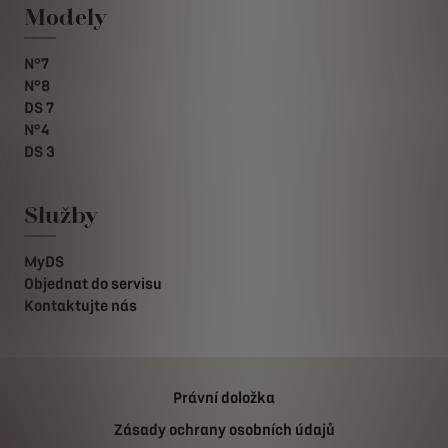
Modely
N°7
N°8
DS 7
N°4
DS 3
Služby
MyDS
Objednat do servisu
Kontaktujte nás
Právní doložka
Zásady ochrany osobních údajů