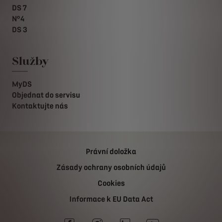
DS 7
N°4
DS 3
Služby
MyDS
Objednat do servisu
Kontaktujte nás
Právní doložka
Zásady ochrany osobních údajů
Cookies
Informace k EU Data Act