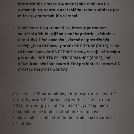
která vznikla v roce 2014 stejně jako značka s DS
Automobiles, se stala nepřehlédnutelnou událostí pro
milovníky automobilů ve Francii.
Společnost DS Automobiles, která je partnerem
soutěžní přehlídky již od samého počátku, získala v
Chantilly již řadu ocenění, včetně nejprestižnější
trofeje „Best Of Show“ pro vůz DS E-TENSE (2016), ceny
za inovaci pro vůz DS E-TENSE a ceny za nejlepší design
pro model DS E-TENSE. PERFORMANCE (2022), dále
několik ocenění Concours d’État pro historické vozy DS
(2015) a SM (2015 a 2022).
Společnost DS Automobiles, která je partnerem soutěže
Chantilly Arts & Élégance od prvního ročníku v roce
2014, připravuje pro letošní desáté výročí speciální
akci, během níž dojde k odhalení zbrusu nové
designerské studie, která bude ozdobou celé soutěžní
přehlídky.