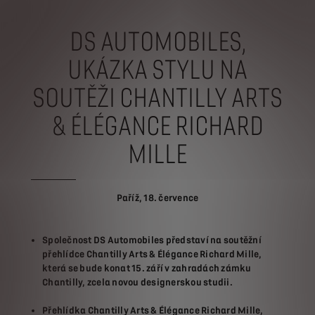
DS AUTOMOBILES,
UKÁZKA STYLU NA
SOUTĚŽI CHANTILLY ARTS
& ÉLÉGANCE RICHARD
MILLE
Paříž, 18. července
Společnost DS Automobiles představí na soutěžní
přehlídce Chantilly Arts & Élégance Richard Mille,
která se bude konat 15. září v zahradách zámku
Chantilly, zcela novou designerskou studii.
Přehlídka Chantilly Arts & Élégance Richard Mille,