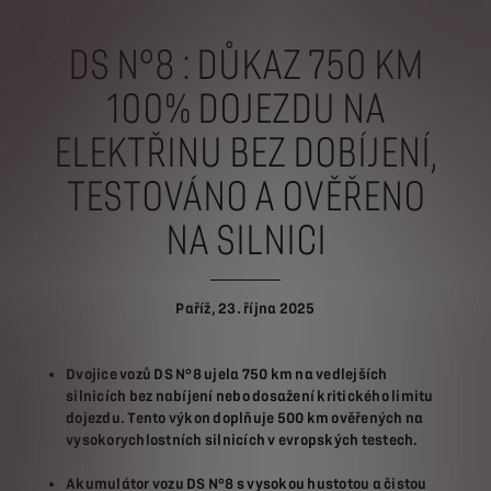
DS N°8 : DŮKAZ 750 KM
100% DOJEZDU NA
ELEKTŘINU BEZ DOBÍJENÍ,
TESTOVÁNO A OVĚŘENO
NA SILNICI
Paříž, 23. října 2025
Dvojice vozů DS N°8 ujela 750 km na vedlejších
silnicích bez nabíjení nebo dosažení kritického limitu
dojezdu. Tento výkon doplňuje 500 km ověřených na
vysokorychlostních silnicích v evropských testech.
Akumulátor vozu DS N°8 s vysokou hustotou a čistou