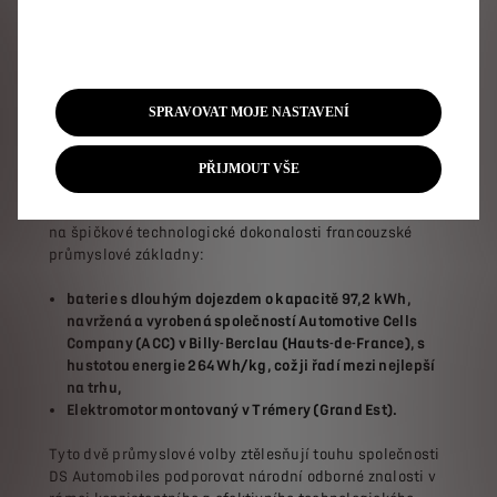
až 59 km při pozoruhodné průměrné spotřebě 11,7
kWh/100 km, což je výrazně pod homologovanou
hodnotou v cyklu WLTP 12,9 kWh/100 km. Dost na to,
abychom překonali symbolických 800 km!
SPRAVOVAT MOJE NASTAVENÍ
Francouzské inženýrství v srdci
PŘIJMOUT VŠE
S vozem DS N°8 společnost DS Automobiles ilustruje
svou vizi bezproblémové elektrické mobility založenou
na špičkové technologické dokonalosti francouzské
průmyslové základny:
baterie s dlouhým dojezdem o kapacitě 97,2 kWh,
navržená a vyrobená společností Automotive Cells
Company (ACC) v Billy-Berclau (Hauts-de-France), s
hustotou energie 264 Wh/kg, což ji řadí mezi nejlepší
na trhu,
Elektromotor montovaný v Trémery (Grand Est).
Tyto dvě průmyslové volby ztělesňují touhu společnosti
DS Automobiles podporovat národní odborné znalosti v