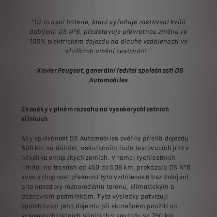
"Už to není baterie, která vyžaduje zastavení kvůli
dobíjení: DS N°8, představuje převratnou změnu ve
100% elektrickém dojezdu na dlouhé vzdálenosti ve
službách umění cestování."
- Xavier Peugeot, generální ředitel společnosti DS
Automobiles
Zkoušky v plném rozsahu na vysokorychlostních
silnicích
Aby společnost DS Automobiles ověřila příslib dojezdu
500 km na dálnici, uskutečnila řadu testovacích jízd v
několika evropských zemích. V rámci rychlostních
limitů, na trasách od 450 do 506 km, prokázala DS N°8
svou schopnost překonat tyto vzdálenosti bez dobíjení,
a to navzdory různorodému terénu, klimatickým a
dopravním podmínkám. Tyto výsledky potvrzují
spolehlivost jeho dojezdu při skutečném použití na
vysokorychlostních silnicích v souladu se 750 km