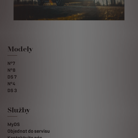
Modely
N°7
N°8
DS 7
N°4
DS 3
Služby
MyDS
Objednat do servisu
Kontaktujte nás