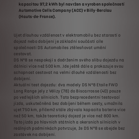
kapacitou 97,2 kWh byl navržen a vyroben společností
Automotive Cells Company (ACC) v Billy-Berclau
(Hauts-de-France).
Ujet dlouhou vzdálenost v elektromobilu bez starostí o
dojezd nebo dobíjení je základní součástí cíle
společnosti DS Automobiles ztělesňovat umění
cestovat.
DS N°8 se nespokojí s dodržením svého slibu dojezdu na
dálnici více než 500 km. Jde ještě dále a prokazuje svou
schopnost cestovat na velmi dlouhé vzdálenosti bez
dobíjení.
Aktuální test dojezdu: dva modely DS N°8 Etoile FWD
Long Range jely z Vélizy (78) do Biscarrosse (40) pouze
po vedlejších silnicích. Tato bezprecedentní testovací
jízda, uskutečněná bez dobíjení během cesty, umožnila
ujet 750 km, přičemž stále zbývala kapacita baterie více
než 50 km, takže teoretický dojezd je více než 800 km.
Tato jízda po hlavních státních a okersních silnicích v
reálných podmínkách potvrzuje, že DS N°8 se obejde bez
zastávek na dobíjení.