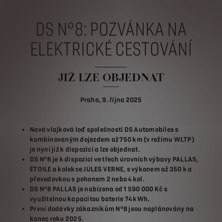
DS N°8: POZVÁNKA NA
ELEKTRICKÉ CESTOVÁNÍ
JIŽ LZE OBJEDNAT
Praha, 9. října 2025
Nová vlajková loď společnosti DS Automobiles s
kombinovaným dojezdem až 750 km (v režimu WLTP)
je nyní již k dispozici a lze objednat.
DS N°8 je k dispozici ve třech úrovních výbavy PALLAS,
ÉTOILE a kolekce JULES VERNE, s výkonem až 350 k a
převodovkou s pohonem 2 nebo 4 kol.
DS N°8 PALLAS je nabízena od 1 590 000 Kč s
využitelnou kapacitou baterie 74 kWh.
První dodávky zákazníkům N°8 jsou naplánovány na
konec roku 2025.