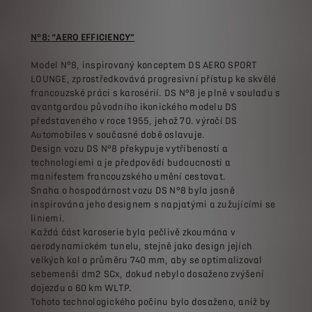
N°8: “AERO EFFICIENCY”
Model N°8, inspirovaný konceptem DS AERO SPORT
LOUNGE, zprostředkovává progresivní přístup ke skvělé
francouzské práci s karosérií. DS N°8 je plně v souladu s
avantgardou původního ikonického modelu DS
představeného v roce 1955, jehož 70. výročí DS
Automobiles v současné době oslavuje.
Design vozu DS N°8 překypuje vytříbeností a
technologiemi a je předpovědí budoucnosti a
manifestem francouzského umění cestovat.
Snaha o hospodárnost vozu DS N°8 byla jasně
inspirována jeho designem s napjatými a zužujícími se
liniemi.
Každá část karoserie byla pečlivě zkoumána v
aerodynamickém tunelu, stejně jako design jejích
velkých kol o průměru 740 mm, aby se optimalizoval
sebemenší dm2 SCx, dokud nebylo dosaženo zvýšení
dojezdu o 60 km WLTP.
Tohoto technologického počinu bylo dosaženo, aniž by