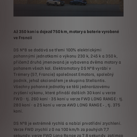
Až 350 koní a dojezd 750 km, motory a baterie vyrobené
ve Francii
DS N°8 se dodává se třemi 100% elektrickými
pohonnými jednotkami o výkonu 230 k, 245 k a 350 k,
přičemž druhá jmenovaná je vybavena dvěma motory a
pohonem všech kol. Elektromotory DS N°8 vyrábí v
Trémery (57, Francie) společnost Emotors, společný
podnik, jehož akcionářem je skupina Stellantis.
Všechny pohonné jednotky se těší jednorázovému
zvýšení výkonu, které přináší dalších 30 koní u verze
FWD - tj. 260 koní - 35 koní u verze FWD LONG RANGE - tj.
280 koní - a 25 koní u verze AWD LONG RANGE ‑ , tj. 375
koní.
DS N°8 je extrémně rychlá a nabízí prvotřídní zrychlení.
Verze FWD zrychlí z 0 na 100 km/h za pouhých 7,7
sekundy, verze FWD Long Range za 7,8 sekundy, zatímco