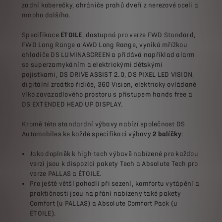
zadní koberečky, chrániče prahů dveří z nerezové oceli a
mnoho dalšího.
Specifikace
ÉTOILE
, dostupná pro verze FWD Standard,
FWD Long Range a AWD Long Range, vyniká mřížkou
chladiče DS LUMINASCREEN a přidává například alarm
se superzamykáním a elektrickými dětskými
pojistkami, DS DRIVE ASSIST 2.0, DS PIXEL LED VISION,
digitální zrcátko řidiče, 360 Vision, elektricky ovládané
víko zavazadlového prostoru s přístupem hands free a
DS EXTENDED HEAD UP DISPLAY.
Kromě této standardní výbavy nabízí společnost DS
Automobiles ke každé specifikaci výbavy
2 balíčky
:
Jako doplněk k high-tech výbavě nabízené pro každou
verzi jsou k dispozici pakety Tech a Absolute Tech pro
verze PALLAS a ÉTOILE.
Pro ještě větší pohodlí při sezení, komfortu vytápění a
praktičnosti jsou na přání nabízeny také pakety
Comfort (u PALLAS) a Absolute Comfort Pack (u
ÉTOILE).