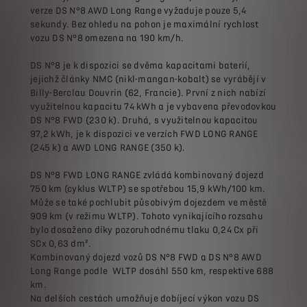
verze DS N°8 AWD Long Range vyžaduje pouze 5,4
sekundy. Bez ohledu na pohon je maximální rychlost
vozu DS N°8 omezena na 190 km/h.
DS N°8 je k dispozici se dvěma kapacitami baterií,
jejichž články NMC (nikl-mangan-kobalt) se vyrábějí v
Billy-Berclau Douvrin (62, Francie). První z nich nabízí
využitelnou kapacitu 74 kWh a je vybavena převodovkou
DS N°8 FWD (230 k). Druhá, s využitelnou kapacitou
97,2 kWh, je k dispozici ve verzích FWD LONG RANGE
(245 k) a AWD LONG RANGE (350 k).
DS N°8 FWD LONG RANGE zvládá kombinovaný dojezd
750 km (cyklus WLTP) se spotřebou 15,9 kWh/100 km.
Může se také pochlubit působivým dojezdem ve městě
909 km (v režimu WLTP). Tohoto vynikajícího rozsahu
bylo dosaženo díky pozoruhodnému tlaku 0,24 Cx při
SCx 0,63 dm².
Kombinovaný dojezd vozů DS N°8 FWD a DS N°8 AWD
Long Range podle WLTP dosáhl 550 km, respektive 688
km.
Na delších cestách umožňuje dobíjecí výkon vozu DS