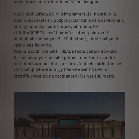
byla ohrožena atraktivita vnějšího designu.
Například vpředu DS N°8 implementuje inovativní a
fascinující světelný podpis prostřednictvím osvětlené a
aerodynamicky účinné masky chladiče, DS
LUMINASCREEN a světlometů sestávajících ze tří
modulů ohraničených 8 LED diodami, které zachycují
vzor Clous de Paris.
Přední a zadní DS LIGHTBLADE tento podpis dotvářejí.
Kromě aerodynamického přínosu umožňují vizuální
umístění vozu na silnici a zdůrazňují jeho šířku tím, že
zdůrazňují jeho siluetu, přičemž nová DS N°8 je
identifikovatelná na vzdálenost více než 100 metrů.