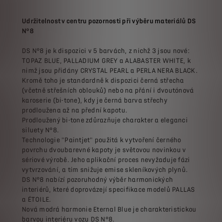
Udržitelnost v centru pozornosti při výběru materiálů DS
N°8
DS N°8 je k dispozici v 5 barvách, z nichž 3 jsou nové:
TOPAZ BLUE, PALLADIUM GREY a ALABASTER WHITE, k
nimž jsou přidány CRYSTAL PEARL a PERLA NERA BLACK.
Kromě toho je standardně k dispozici černá střecha
(včetně střešních oblouků) nebo na přání i dvoutónová
karoserie (bi-tone), kdy je černá barva střechy
prodloužena až na přední kapotu.
Prodloužený bi-tone zdůrazňuje charakter a eleganci
siluety N°8.
Technologie "Paintjet" použitá k vytvoření černého
povrchu dvoubarevné kapoty je světovou novinkou v
sériové výrobě. Jeho aplikační proces nevyžaduje fázi
vytvrzování, a tím snižuje emise skleníkových plynů.
DS N°8 nabízí pozoruhodný výběr harmonických
interiérů, které doprovázejí specifikace modelů PALLAS
a ÉTOILE.
Nová modrá harmonie Eternal Blue je charakteristickou
barvou interiéru vozu DS N°8.