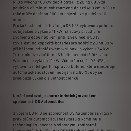
N°8 o výkonu 160 kW dobít baterii z 20 na 80 % za
pouhých 27 minut, což znamená dojezd 450 km. N°8 se
také může dobít na 200 km dojezdu za pouhých 10
minut.
Pro každodenní cestování je DS N°8 vybavena palubní
nabíječkou o výkonu 11 kW (střídavý proud). To
znamená dobu nabíjení přibližně 8 hodin 50 (v
závislosti na kapacitě baterie) pro nabití z 20 na 80 %
při běžném jednofázovém wallboxu o výkonu 7,4 kW.
Tuto dobu lze zkrátit na 6 hodin pomocí třífázového
Wallboxu o výkonu 11 kW. Všimněte si, že DS N°8 je
vybavena inteligentní správou baterie, která umožňuje
automatické zastavení nabíjení na 80 %, aby se
prodloužil výkon a životnost článků
Umění cestovat je charakteristickým znakem
společnosti DS Automobiles
S vozem DS N°8 se společnost DS Automobiles vrací k
pravidlům automobilového luxusu a kombinuje
technologii a inovace s odbornými znalostmi
řemeslníků. Interiér vozu DS N°8 tak ztělesňuje komfort,