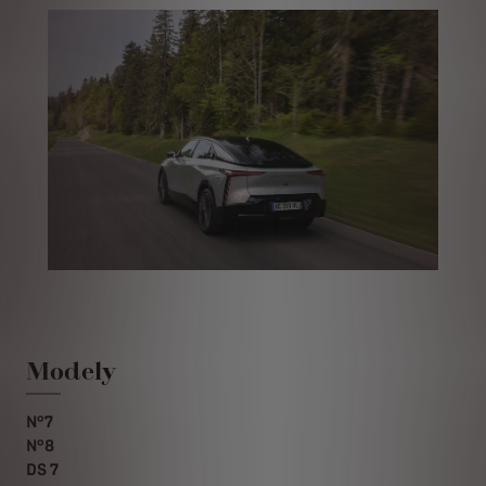
Modely
N°7
N°8
DS 7