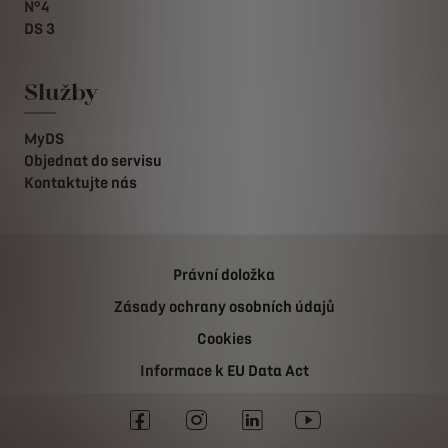
N°4
DS 3
Služby
MyDS
Objednat do servisu
Kontaktujte nás
Právní doložka
Zásady ochrany osobních údajů
Cookies
Informace k EU Data Act