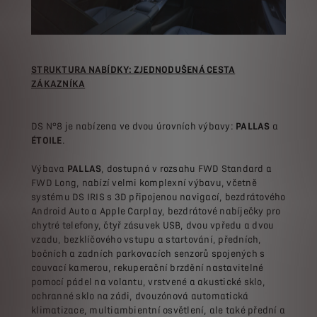
STRUKTURA NABÍDKY: ZJEDNODUŠENÁ CESTA
ZÁKAZNÍKA
DS N°8 je nabízena ve dvou úrovních výbavy:
PALLAS
a
ÉTOILE
.
Výbava
PALLAS
, dostupná v rozsahu FWD Standard a
FWD Long, nabízí velmi komplexní výbavu, včetně
systému DS IRIS s 3D připojenou navigací, bezdrátového
Android Auto a Apple Carplay, bezdrátové nabíječky pro
chytré telefony, čtyř zásuvek USB, dvou vpředu a dvou
vzadu, bezklíčového vstupu a startování, předních,
bočních a zadních parkovacích senzorů spojených s
couvací kamerou, rekuperační brzdění nastavitelné
pomocí pádel na volantu, vrstvené a akustické sklo,
ochranné sklo na zádi, dvouzónová automatická
klimatizace, multiambientní osvětlení, ale také přední a