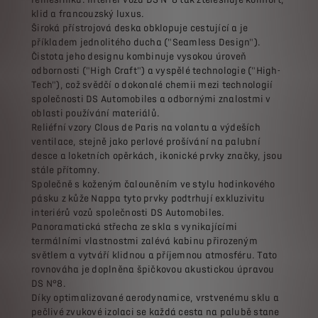
klid a francouzský luxus.
Široká přístrojová deska obklopuje cestující a je
příkladem jednolitého ducha ("Seamless Design").
Čistota jeho designu kombinuje vysokou úroveň
odbornosti ("High Craft") a vyspělé technologie ("High-
Tech"), což svědčí o dokonalé chemii mezi technologií
společnosti DS Automobiles a odbornými znalostmi v
oblasti používání materiálů.
Reliéfní vzory Clous de Paris na volantu a výdeších
ventilace, stejně jako perlové prošívání na palubní
desce a loketních opěrkách, ikonické prvky značky, jsou
stále přítomny.
Společně s koženým čalouněním ve stylu hodinkového
pásku z kůže Nappa tyto prvky podtrhují exkluzivitu
interiérů vozů společnosti DS Automobiles.
Panoramatická střecha ze skla s vynikajícími
termálními vlastnostmi zalévá kabinu přirozeným
světlem a vytváří klidnou a příjemnou atmosféru. Tato
rovnováha je doplněna špičkovou akustickou úpravou
DS N°8.
Díky optimalizované aerodynamice, vrstvenému sklu a
pečlivé zvukové izolaci se každá cesta na palubě stane